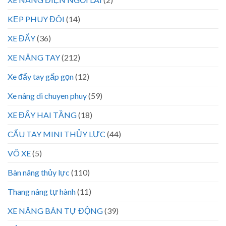
KẸP PHUY ĐÔI
(14)
XE ĐẨY
(36)
XE NÂNG TAY
(212)
Xe đẩy tay gấp gọn
(12)
Xe nâng di chuyen phuy
(59)
XE ĐẨY HAI TẦNG
(18)
CẨU TAY MINI THỦY LỰC
(44)
VÕ XE
(5)
Bàn nâng thủy lực
(110)
Thang nâng tự hành
(11)
XE NÂNG BÁN TỰ ĐỘNG
(39)