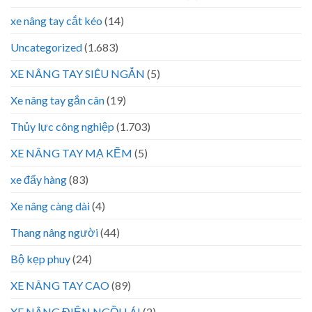
xe nâng tay cắt kéo
(14)
Uncategorized
(1.683)
XE NÂNG TAY SIÊU NGẮN
(5)
Xe nâng tay gắn cân
(19)
Thủy lực công nghiệp
(1.703)
XE NÂNG TAY MẠ KẼM
(5)
xe đẩy hàng
(83)
Xe nâng càng dài
(4)
Thang nâng người
(44)
Bộ kẹp phuy
(24)
XE NÂNG TAY CAO
(89)
XE NÂNG ĐIỆN NGỒI LÁI
(2)