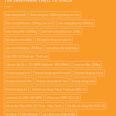
TÌM SẢN PHẨM THEO TỪ KHÓA
bàn nâng nhật
Bàn nâng tay 1000 kg nâng cao 1m
Bàn nâng thủy lực 350kg cao 1m5
bàn nâng thủy lực 800kg
bàn nâng điện 1000kg
bán bàn nâng thủy lực 2 tấn
bộ nguồn mini điện
Bộ nguồn thủy lực giá rẻ
cẩu mini bằng tay 2000kg
kẹp phuy đôi nhật bản
Lốp 700-12 DunLop- Thái Lan
Lốp xúc lật 26.5-25/28PR Solideal- SRILANKA
mua xe đẩy 250kg
thang nang gia rẻ
thang nang nguoi tu hanh
thang nâng hạ hàng
thang nâng mỹ 9m
thang nâng người 5m
thang nâng niuli
thiet bi nâng do
Vỏ hơi xe nâng Tokai Thái Lan 300-15
vỏ xe xúc 0.5/80-18/10PR
Vỏ xe xúc MRF 20.5-25
Vỏ xe Xúc Đào 900-20 Tiron - Hàn Quốc
Vỏ đặc xe nâng Pio 9.00-20
xe nâng 2.5 tấn đài loan
xe nâng cao nhập khẩu