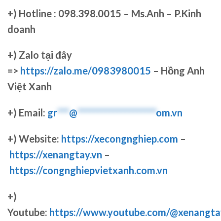
+)
Hotline : 098.398.0015 – Ms.Anh – P.Kinh
doanh
+)
Zalo tại đây
=>
https://zalo.me/0983980015
– Hồng Anh
Việt Xanh
+) Email:
gr
***
@
********************
om.vn
+) Website:
https://xecongnghiep.com
–
https://xenangtay.vn
–
https://congnghiepvietxanh.com.vn
+)
Youtube:
https://www.youtube.com/@xenangta