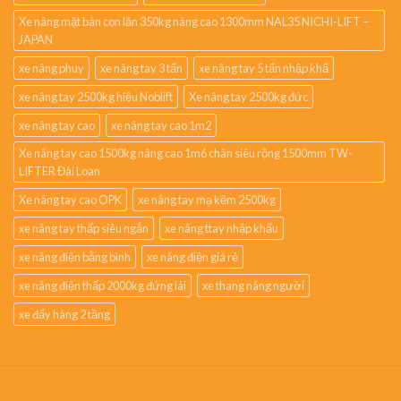
Xe nâng mặt bàn con lăn 350kg nâng cao 1300mm NAL35 NICHI-LIFT –
JAPAN
xe nâng phuy
xe nâng tay 3 tấn
xe nâng tay 5 tấn nhập khẩ
xe nâng tay 2500kg hiệu Noblift
Xe nâng tay 2500kg đức
xe nâng tay cao
xe nâng tay cao 1m2
Xe nâng tay cao 1500kg nâng cao 1m6 chân siêu rộng 1500mm TW-
LIFTER Đài Loan
Xe nâng tay cao OPK
xe nâng tay mạ kẽm 2500kg
xe nâng tay thấp siêu ngắn
xe nâng ttay nhập khẩu
xe nâng điện bằng bình
xe nâng điện giá rẻ
xe nâng điện thấp 2000kg đứng lái
xe thang nâng người
xe đẩy hàng 2 tầng