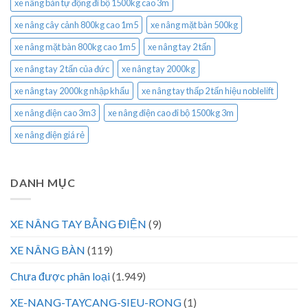
xe nâng bán tự động đi bộ 1500kg cao 3m
xe nâng cây cảnh 800kg cao 1m5
xe nâng mặt bàn 500kg
xe nâng mặt bàn 800kg cao 1m5
xe nâng tay 2 tấn
xe nâng tay 2 tấn của đức
xe nâng tay 2000kg
xe nâng tay 2000kg nhập khẩu
xe nâng tay thấp 2 tấn hiệu noblelift
xe nâng điện cao 3m3
xe nâng điện cao đi bộ 1500kg 3m
xe nâng điện giá rẻ
DANH MỤC
XE NÂNG TAY BẰNG ĐIỆN
(9)
XE NÂNG BÀN
(119)
Chưa được phân loại
(1.949)
XE-NANG-TAYCANG-SIEU-RONG
(1)