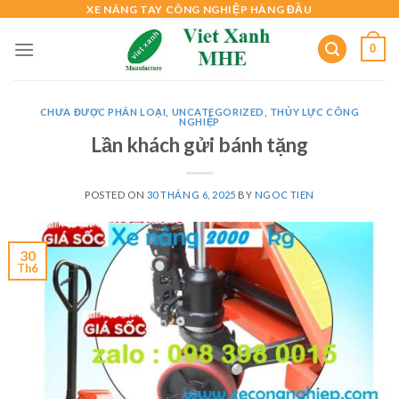
Skip
XE NÂNG TAY CÔNG NGHIỆP HÀNG ĐẦU
to
0
content
CHƯA ĐƯỢC PHÂN LOẠI
,
UNCATEGORIZED
,
THỦY LỰC CÔNG
NGHIỆP
Lần khách gửi bánh tặng
POSTED ON
30 THÁNG 6, 2025
BY
NGOC TIEN
30
Th6