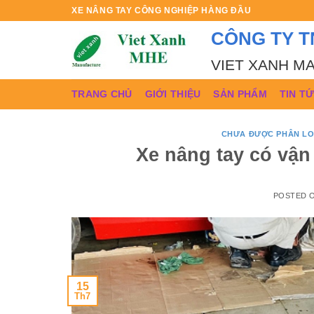
Skip
XE NÂNG TAY CÔNG NGHIỆP HÀNG ĐẦU
to
CÔNG TY T
content
VIET XANH M
TRANG CHỦ
GIỚI THIỆU
SẢN PHẨM
TIN T
CHƯA ĐƯỢC PHÂN LO
Xe nâng tay có vậ
POSTED 
15
Th7