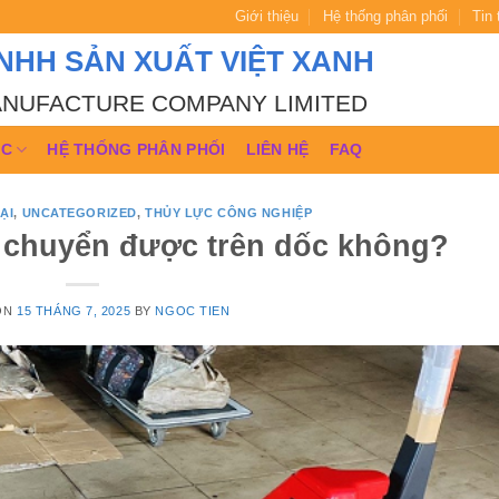
Giới thiệu
Hệ thống phân phối
Tin
NHH SẢN XUẤT VIỆT XANH
ANUFACTURE COMPANY LIMITED
ỨC
HỆ THỐNG PHÂN PHỐI
LIÊN HỆ
FAQ
ẠI
,
UNCATEGORIZED
,
THỦY LỰC CÔNG NGHIỆP
n chuyển được trên dốc không?
ON
15 THÁNG 7, 2025
BY
NGOC TIEN