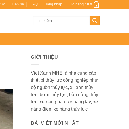
 tức
Liên hệ
FAQ
Đăng nhập
Giỏ hàng /
0
₫
0
Tìm
kiếm:
GIỚI THIỆU
Viet Xanh MHE là nhà cung cấp
thiết bị thủy lực công nghiệp như
bộ nguồn thủy lực, xi lanh thủy
lực, bơm thủy lực, bàn nâng thủy
lực, xe nâng bàn, xe nâng tay, xe
nâng điện, xe nâng thủy lực.
BÀI VIẾT MỚI NHẤT