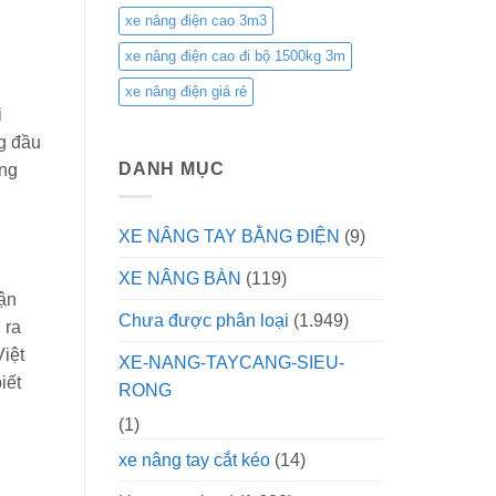
xe nâng điện cao 3m3
xe nâng điện cao đi bộ 1500kg 3m
xe nâng điện giá rẻ
i
ng đầu
DANH MỤC
êng
XE NÂNG TAY BẰNG ĐIỆN
(9)
XE NÂNG BÀN
(119)
vận
Chưa được phân loại
(1.949)
 ra
Việt
XE-NANG-TAYCANG-SIEU-
iết
RONG
(1)
xe nâng tay cắt kéo
(14)