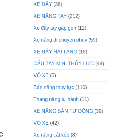
XE ĐẨY
(36)
XE NÂNG TAY
(212)
Xe đẩy tay gấp gọn
(12)
Xe nâng di chuyen phuy
(59)
XE ĐẨY HAI TẦNG
(18)
CẨU TAY MINI THỦY LỰC
(44)
VÕ XE
(5)
Bàn nâng thủy lực
(110)
Thang nâng tự hành
(11)
XE NÂNG BÁN TỰ ĐỘNG
(39)
VỎ XE
(42)
c
Xe nâng cắt kéo
(8)