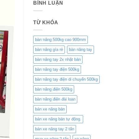
BÌNH LUẬN
TỪ KHÓA
bàn nâng 500kg cao 900mm
bàn nâng gía rẻ
bàn nâng tay
bàn nâng tay 2x nhật bản
bàn nâng tay điện 500kg
bàn nâng tay điện di chuyển 500kg
bàn nâng điện 500kg
bàn nâng điện đài loan
bán xe nâng bàn
bán xe nâng bán tự động.
bán xe nâng tay 2 tấn
mua xe nâng 2 tấn
xe nâng