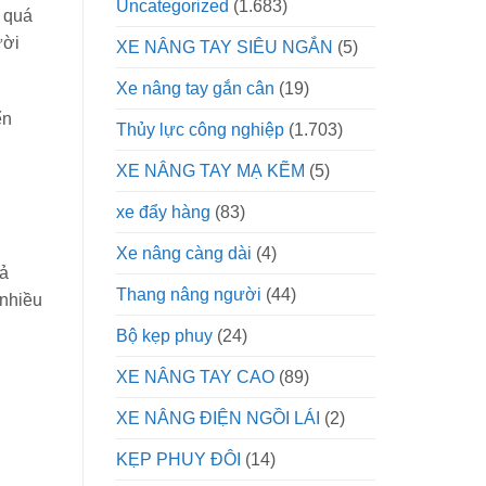
Uncategorized
(1.683)
ó quá
ười
XE NÂNG TAY SIÊU NGẮN
(5)
Xe nâng tay gắn cân
(19)
ển
Thủy lực công nghiệp
(1.703)
XE NÂNG TAY MẠ KẼM
(5)
xe đẩy hàng
(83)
Xe nâng càng dài
(4)
uả
Thang nâng người
(44)
 nhiều
Bộ kẹp phuy
(24)
XE NÂNG TAY CAO
(89)
XE NÂNG ĐIỆN NGỒI LÁI
(2)
KẸP PHUY ĐÔI
(14)