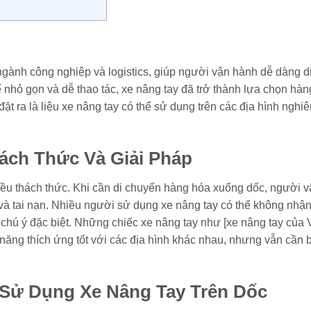
g ngành công nghiệp và logistics, giúp người vận hành dễ dàng d
ế nhỏ gọn và dễ thao tác, xe nâng tay đã trở thành lựa chọn hà
ặt ra là liệu xe nâng tay có thể sử dụng trên các địa hình nghi
ách Thức Và Giải Pháp
iều thách thức. Khi cần di chuyển hàng hóa xuống dốc, người 
và tai nạn. Nhiều người sử dụng xe nâng tay có thể không nhận
 chú ý đặc biệt. Những chiếc xe nâng tay như [xe nâng tay của 
ăng thích ứng tốt với các địa hình khác nhau, nhưng vẫn cần b
 Sử Dụng Xe Nâng Tay Trên Dốc