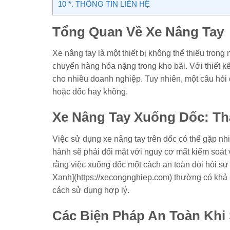
10
*. THÔNG TIN LIÊN HỆ
Tổng Quan Về Xe Nâng Tay
Xe nâng tay là một thiết bị không thể thiếu tron
chuyển hàng hóa nặng trong kho bãi. Với thiết k
cho nhiều doanh nghiệp. Tuy nhiên, một câu hỏi đ
hoặc dốc hay không.
Xe Nâng Tay Xuống Dốc: Th
Việc sử dụng xe nâng tay trên dốc có thể gặp nh
hành sẽ phải đối mặt với nguy cơ mất kiểm soát 
rằng việc xuống dốc một cách an toàn đòi hỏi sự
Xanh](https://xecongnghiep.com) thường có khả n
cách sử dụng hợp lý.
Các Biện Pháp An Toàn Khi