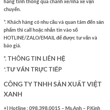
hàng tỉnh thông qua chành xe/nhà xe vận
chuyển.
*. Khách hàng có nhu cầu và quan tâm đến sản
phẩm thì call hoặc nhắn tin vào số
HOTLINE/ZALO/EMAIL để được tư vấn và
báo giá.
*. THÔNG TIN LIÊN HỆ
*.
TƯ VẤN TRỰC TIẾP
CÔNG TY TNHH SẢN XUẤT VIỆT
XANH
+)
Hotline : 098.398.0015 – Ms.Anh – P.Kinh