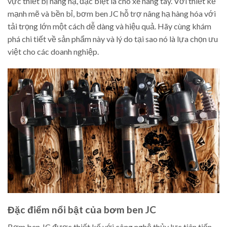
vực thiết bị nâng hạ, đặc biệt là cho xe nâng tay. Với thiết kế
mạnh mẽ và bền bỉ, bơm ben JC hỗ trợ nâng hạ hàng hóa với
tải trọng lớn một cách dễ dàng và hiệu quả. Hãy cùng khám
phá chi tiết về sản phẩm này và lý do tại sao nó là lựa chọn ưu
việt cho các doanh nghiệp.
Đặc điểm nổi bật của bơm ben JC
Bơm ben JC được thiết kế với công nghệ thủy lực tiên tiến,