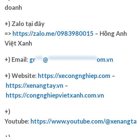
doanh
+)
Zalo tại đây
=>
https://zalo.me/0983980015
– Hồng Anh
Việt Xanh
+) Email:
gr
***
@
********************
om.vn
+) Website:
https://xecongnghiep.com
–
https://xenangtay.vn
–
https://congnghiepvietxanh.com.vn
+)
Youtube:
https://www.youtube.com/@xenangta