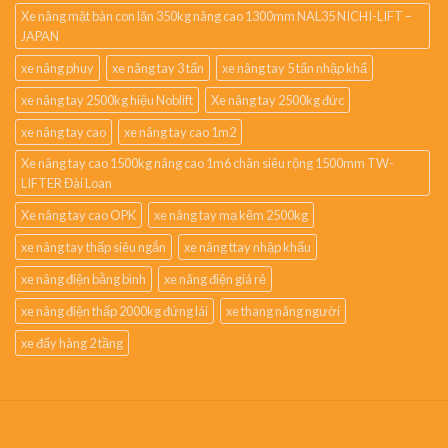
Xe nâng mặt bàn con lăn 350kg nâng cao 1300mm NAL35 NICHI-LIFT –
JAPAN
xe nâng phuy
xe nâng tay 3 tấn
xe nâng tay 5 tấn nhập khẩ
xe nâng tay 2500kg hiệu Noblift
Xe nâng tay 2500kg đức
xe nâng tay cao
xe nâng tay cao 1m2
Xe nâng tay cao 1500kg nâng cao 1m6 chân siêu rộng 1500mm TW-
LIFTER Đài Loan
Xe nâng tay cao OPK
xe nâng tay mạ kẽm 2500kg
xe nâng tay thấp siêu ngắn
xe nâng ttay nhập khẩu
xe nâng điện bằng bình
xe nâng điện giá rẻ
xe nâng điện thấp 2000kg đứng lái
xe thang nâng người
xe đẩy hàng 2 tầng