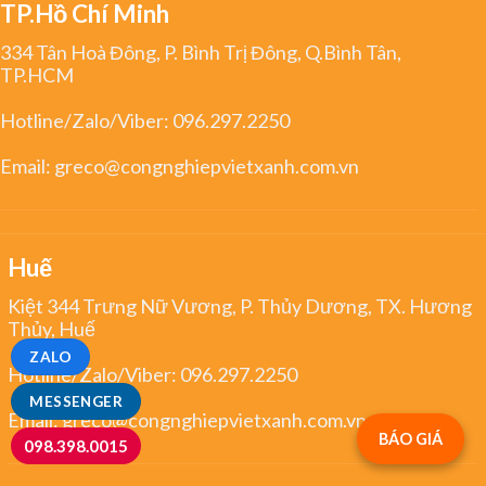
TP.Hồ Chí Minh
334 Tân Hoà Đông, P. Bình Trị Đông, Q.Bình Tân,
TP.HCM
Hotline/Zalo/Viber:
096.297.2250
Email:
greco@congnghiepvietxanh.com.vn
Huế
Kiệt 344 Trưng Nữ Vương, P. Thủy Dương, TX. Hương
Thủy, Huế
ZALO
Hotline/Zalo/Viber:
096.297.2250
MESSENGER
Email:
greco@congnghiepvietxanh.com.vn
BÁO GIÁ
098.398.0015