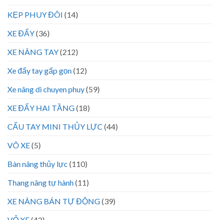
KẸP PHUY ĐÔI
(14)
XE ĐẨY
(36)
XE NÂNG TAY
(212)
Xe đẩy tay gấp gọn
(12)
Xe nâng di chuyen phuy
(59)
XE ĐẨY HAI TẦNG
(18)
CẨU TAY MINI THỦY LỰC
(44)
VÕ XE
(5)
Bàn nâng thủy lực
(110)
Thang nâng tự hành
(11)
XE NÂNG BÁN TỰ ĐỘNG
(39)
VỎ XE
(42)