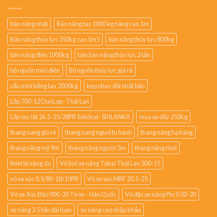
bàn nâng nhật
Bàn nâng tay 1000 kg nâng cao 1m
Bàn nâng thủy lực 350kg cao 1m5
bàn nâng thủy lực 800kg
bàn nâng điện 1000kg
bán bàn nâng thủy lực 2 tấn
bộ nguồn mini điện
Bộ nguồn thủy lực giá rẻ
cẩu mini bằng tay 2000kg
kẹp phuy đôi nhật bản
Lốp 700-12 DunLop- Thái Lan
Lốp xúc lật 26.5-25/28PR Solideal- SRILANKA
mua xe đẩy 250kg
thang nang gia rẻ
thang nang nguoi tu hanh
thang nâng hạ hàng
thang nâng mỹ 9m
thang nâng người 5m
thang nâng niuli
thiet bi nâng do
Vỏ hơi xe nâng Tokai Thái Lan 300-15
vỏ xe xúc 0.5/80-18/10PR
Vỏ xe xúc MRF 20.5-25
Vỏ xe Xúc Đào 900-20 Tiron - Hàn Quốc
Vỏ đặc xe nâng Pio 9.00-20
xe nâng 2.5 tấn đài loan
xe nâng cao nhập khẩu