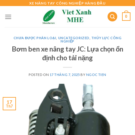
Skip
XE NÂNG TAY CÔNG NGHIỆP HÀNG ĐẦU
to
0
content
CHƯA ĐƯỢC PHÂN LOẠI
,
UNCATEGORIZED
,
THỦY LỰC CÔNG
NGHIỆP
Bơm ben xe nâng tay JC: Lựa chọn ổn
định cho tải nặng
POSTED ON
17 THÁNG 7, 2025
BY
NGOC TIEN
17
Th7