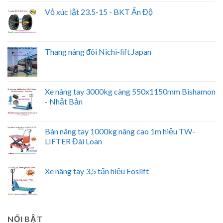
Vỏ xúc lật 23.5-15 - BKT Ấn Độ
Thang nâng đôi Nichi-lift Japan
Xe nâng tay 3000kg càng 550x1150mm Bishamon
- Nhật Bản
Bàn nâng tay 1000kg nâng cao 1m hiệu TW-
LIFTER Đài Loan
Xe nâng tay 3,5 tấn hiệu Eoslift
NỔI BẬT