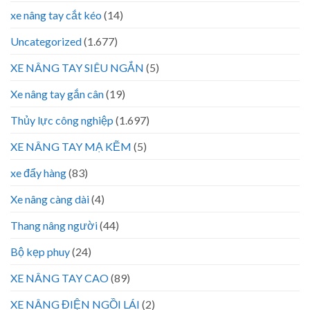
xe nâng tay cắt kéo
(14)
Uncategorized
(1.677)
XE NÂNG TAY SIÊU NGẮN
(5)
Xe nâng tay gắn cân
(19)
Thủy lực công nghiệp
(1.697)
XE NÂNG TAY MẠ KẼM
(5)
xe đẩy hàng
(83)
Xe nâng càng dài
(4)
Thang nâng người
(44)
Bộ kẹp phuy
(24)
XE NÂNG TAY CAO
(89)
XE NÂNG ĐIỆN NGỒI LÁI
(2)