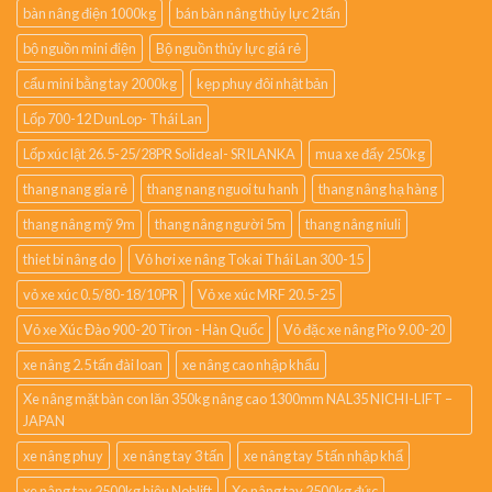
bàn nâng điện 1000kg
bán bàn nâng thủy lực 2 tấn
bộ nguồn mini điện
Bộ nguồn thủy lực giá rẻ
cẩu mini bằng tay 2000kg
kẹp phuy đôi nhật bản
Lốp 700-12 DunLop- Thái Lan
Lốp xúc lật 26.5-25/28PR Solideal- SRILANKA
mua xe đẩy 250kg
thang nang gia rẻ
thang nang nguoi tu hanh
thang nâng hạ hàng
thang nâng mỹ 9m
thang nâng người 5m
thang nâng niuli
thiet bi nâng do
Vỏ hơi xe nâng Tokai Thái Lan 300-15
vỏ xe xúc 0.5/80-18/10PR
Vỏ xe xúc MRF 20.5-25
Vỏ xe Xúc Đào 900-20 Tiron - Hàn Quốc
Vỏ đặc xe nâng Pio 9.00-20
xe nâng 2.5 tấn đài loan
xe nâng cao nhập khẩu
Xe nâng mặt bàn con lăn 350kg nâng cao 1300mm NAL35 NICHI-LIFT –
JAPAN
xe nâng phuy
xe nâng tay 3 tấn
xe nâng tay 5 tấn nhập khẩ
xe nâng tay 2500kg hiệu Noblift
Xe nâng tay 2500kg đức