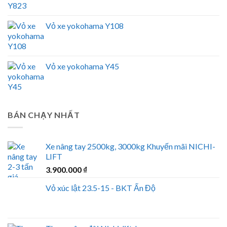
Vỏ xe yokohama Y108
Vỏ xe yokohama Y45
BÁN CHẠY NHẤT
Xe nâng tay 2500kg, 3000kg Khuyến mãi NICHI-
LIFT
3.900.000
₫
Vỏ xúc lật 23.5-15 - BKT Ấn Độ