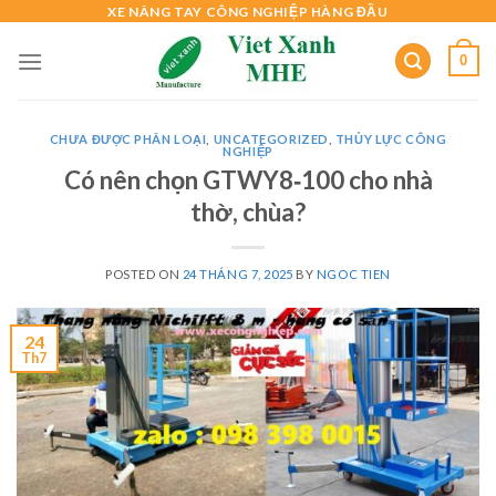
Skip
XE NÂNG TAY CÔNG NGHIỆP HÀNG ĐẦU
to
0
content
CHƯA ĐƯỢC PHÂN LOẠI
,
UNCATEGORIZED
,
THỦY LỰC CÔNG
NGHIỆP
Có nên chọn GTWY8‑100 cho nhà
thờ, chùa?
POSTED ON
24 THÁNG 7, 2025
BY
NGOC TIEN
24
Th7