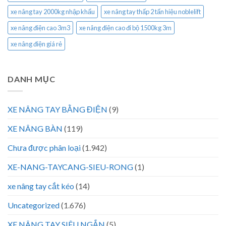
xe nâng tay 2000kg nhập khẩu
xe nâng tay thấp 2 tấn hiệu noblelift
xe nâng điện cao 3m3
xe nâng điện cao đi bộ 1500kg 3m
xe nâng điện giá rẻ
DANH MỤC
XE NÂNG TAY BẰNG ĐIỆN
(9)
XE NÂNG BÀN
(119)
Chưa được phân loại
(1.942)
XE-NANG-TAYCANG-SIEU-RONG
(1)
xe nâng tay cắt kéo
(14)
Uncategorized
(1.676)
XE NÂNG TAY SIÊU NGẮN
(5)