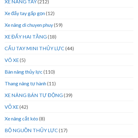
XE NÂNG TAY
(212)
Xe đẩy tay gấp gọn
(12)
Xe nâng di chuyen phuy
(59)
XE ĐẨY HAI TẦNG
(18)
CẨU TAY MINI THỦY LỰC
(44)
VÕ XE
(5)
Bàn nâng thủy lực
(110)
Thang nâng tự hành
(11)
XE NÂNG BÁN TỰ ĐỘNG
(39)
VỎ XE
(42)
Xe nâng cắt kéo
(8)
BỘ NGUỒN THỦY LỰC
(17)