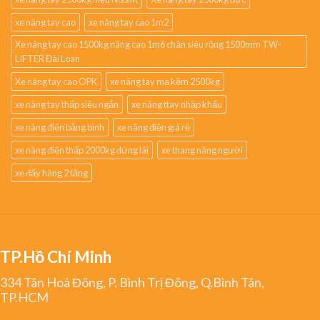
xe nâng tay cao
xe nâng tay cao 1m2
Xe nâng tay cao 1500kg nâng cao 1m6 chân siêu rộng 1500mm TW-
LIFTER Đài Loan
Xe nâng tay cao OPK
xe nâng tay mạ kẽm 2500kg
xe nâng tay thấp siêu ngắn
xe nâng ttay nhập khẩu
xe nâng điện bằng bình
xe nâng điện giá rẻ
xe nâng điện thấp 2000kg đứng lái
xe thang nâng người
xe đẩy hàng 2 tầng
TP.Hồ Chí Minh
334 Tân Hoà Đông, P. Bình Trị Đông, Q.Bình Tân,
TP.HCM