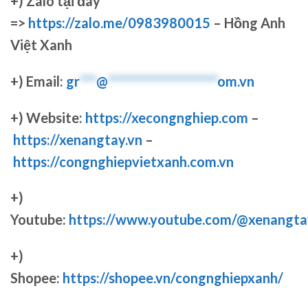
+)
Zalo tại đây
=>
https://zalo.me/0983980015
– Hồng Anh
Việt Xanh
+) Email:
gr
***
@
********************
om.vn
+) Website:
https://xecongnghiep.com
–
https://xenangtay.vn
–
https://congnghiepvietxanh.com.vn
+)
Youtube:
https://www.youtube.com/@xenangta
+)
Shopee:
https://shopee.vn/congnghiepxanh/