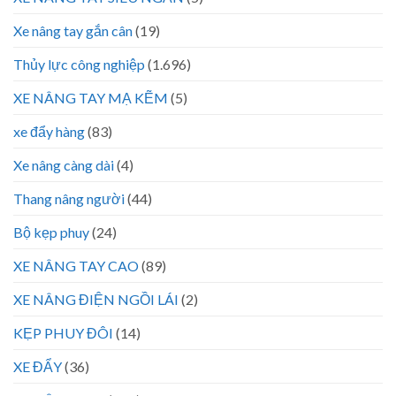
Xe nâng tay gắn cân
(19)
Thủy lực công nghiệp
(1.696)
XE NÂNG TAY MẠ KẼM
(5)
xe đẩy hàng
(83)
Xe nâng càng dài
(4)
Thang nâng người
(44)
Bộ kẹp phuy
(24)
XE NÂNG TAY CAO
(89)
XE NÂNG ĐIỆN NGỒI LÁI
(2)
KẸP PHUY ĐÔI
(14)
XE ĐẨY
(36)