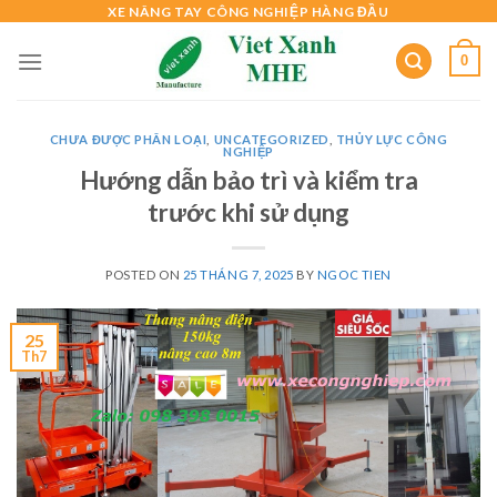
Skip
XE NÂNG TAY CÔNG NGHIỆP HÀNG ĐẦU
to
0
content
CHƯA ĐƯỢC PHÂN LOẠI
,
UNCATEGORIZED
,
THỦY LỰC CÔNG
NGHIỆP
Hướng dẫn bảo trì và kiểm tra
trước khi sử dụng
POSTED ON
25 THÁNG 7, 2025
BY
NGOC TIEN
25
Th7