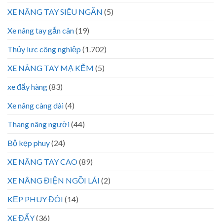
XE NÂNG TAY SIÊU NGẮN
(5)
Xe nâng tay gắn cân
(19)
Thủy lực công nghiệp
(1.702)
XE NÂNG TAY MẠ KẼM
(5)
xe đẩy hàng
(83)
Xe nâng càng dài
(4)
Thang nâng người
(44)
Bộ kẹp phuy
(24)
XE NÂNG TAY CAO
(89)
XE NÂNG ĐIỆN NGỒI LÁI
(2)
KẸP PHUY ĐÔI
(14)
XE ĐẨY
(36)