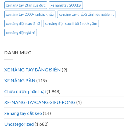
xe nâng tay 2 tấn của đức
xe nâng tay 2000kg
xe nâng tay 2000kg nhập khẩu
xe nâng tay thấp 2 tấn hiệu noblelift
xe nâng điện cao 3m3
xe nâng điện cao đi bộ 1500kg 3m
xe nâng điện giá rẻ
DANH MỤC
XE NÂNG TAY BẰNG ĐIỆN
(9)
XE NÂNG BÀN
(119)
Chưa được phân loại
(1.948)
XE-NANG-TAYCANG-SIEU-RONG
(1)
xe nâng tay cắt kéo
(14)
Uncategorized
(1.682)