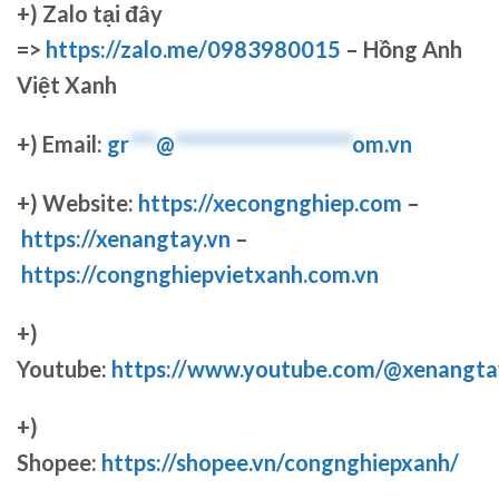
+)
Zalo tại đây
=>
https://zalo.me/0983980015
– Hồng Anh
Việt Xanh
+) Email:
gr
***
@
********************
om.vn
+) Website:
https://xecongnghiep.com
–
https://xenangtay.vn
–
https://congnghiepvietxanh.com.vn
+)
Youtube:
https://www.youtube.com/@xenangta
+)
Shopee:
https://shopee.vn/congnghiepxanh/