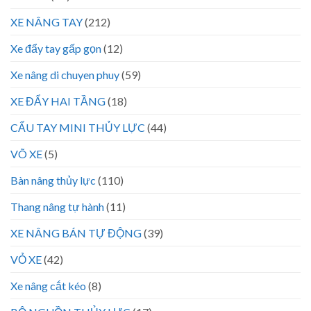
XE NÂNG TAY
(212)
Xe đẩy tay gấp gọn
(12)
Xe nâng di chuyen phuy
(59)
XE ĐẨY HAI TẦNG
(18)
CẨU TAY MINI THỦY LỰC
(44)
VÕ XE
(5)
Bàn nâng thủy lực
(110)
Thang nâng tự hành
(11)
XE NÂNG BÁN TỰ ĐỘNG
(39)
VỎ XE
(42)
Xe nâng cắt kéo
(8)