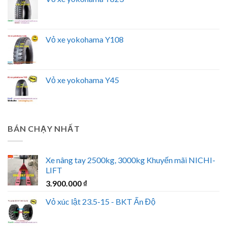
Vỏ xe yokohama Y108
Vỏ xe yokohama Y45
BÁN CHẠY NHẤT
Xe nâng tay 2500kg, 3000kg Khuyến mãi NICHI-
LIFT
3.900.000
₫
Vỏ xúc lật 23.5-15 - BKT Ấn Độ