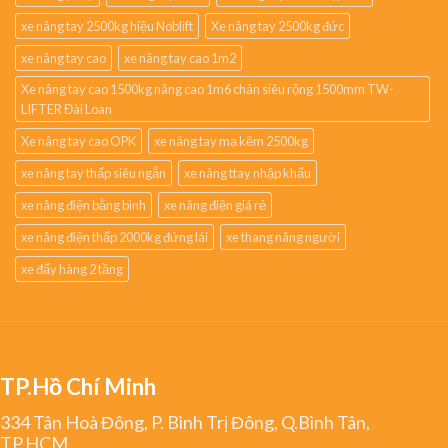
xe nâng tay 2500kg hiệu Noblift
Xe nâng tay 2500kg đức
xe nâng tay cao
xe nâng tay cao 1m2
Xe nâng tay cao 1500kg nâng cao 1m6 chân siêu rộng 1500mm TW-
LIFTER Đài Loan
Xe nâng tay cao OPK
xe nâng tay mạ kẽm 2500kg
xe nâng tay thấp siêu ngắn
xe nâng ttay nhập khẩu
xe nâng điện bằng bình
xe nâng điện giá rẻ
xe nâng điện thấp 2000kg đứng lái
xe thang nâng người
xe đẩy hàng 2 tầng
TP.Hồ Chí Minh
334 Tân Hoà Đông, P. Bình Trị Đông, Q.Bình Tân,
TP.HCM