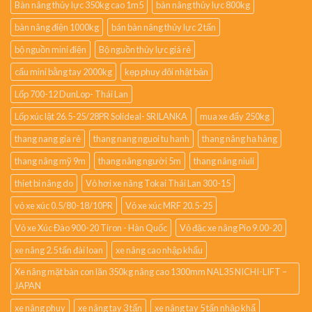
Bàn nâng thủy lực 350kg cao 1m5
bàn nâng thủy lực 800kg
bàn nâng điện 1000kg
bán bàn nâng thủy lực 2 tấn
bộ nguồn mini điện
Bộ nguồn thủy lực giá rẻ
cẩu mini bằng tay 2000kg
kẹp phuy đôi nhật bản
Lốp 700-12 DunLop- Thái Lan
Lốp xúc lật 26.5-25/28PR Solideal- SRILANKA
mua xe đẩy 250kg
thang nang gia rẻ
thang nang nguoi tu hanh
thang nâng hạ hàng
thang nâng mỹ 9m
thang nâng người 5m
thang nâng niuli
thiet bi nâng do
Vỏ hơi xe nâng Tokai Thái Lan 300-15
vỏ xe xúc 0.5/80-18/10PR
Vỏ xe xúc MRF 20.5-25
Vỏ xe Xúc Đào 900-20 Tiron - Hàn Quốc
Vỏ đặc xe nâng Pio 9.00-20
xe nâng 2.5 tấn đài loan
xe nâng cao nhập khẩu
Xe nâng mặt bàn con lăn 350kg nâng cao 1300mm NAL35 NICHI-LIFT –
JAPAN
xe nâng phuy
xe nâng tay 3 tấn
xe nâng tay 5 tấn nhập khẩ