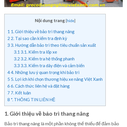
Nội dung trang
[
hide
]
1
1. Giới thiệu về bảo trì thang nâng
2
2. Tại sao cần kiểm tra định kỳ
3
3. Hướng dẫn bảo trì theo tiêu chuẩn sản xuất
3.1
3.1. Kiểm tra lốp xe
3.2
3.2. Kiểm tra hệ thống phanh
3.3
3.3. Kiểm tra dây điện và cảm biến
4
4. Những lưu ý quan trọng khi bảo trì
5
5. Lợi ích khi chọn thương hiệu xe nâng Việt Xanh
6
6. Cách thức liên hệ và đặt hàng
7
7. Kết luận
8
*. THÔNG TIN LIÊN HỆ
1. Giới thiệu về bảo trì thang nâng
Bảo trì thang nâng là một phần không thể thiếu để đảm bảo