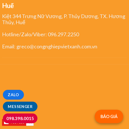
Huế
Kiệt 344 Trưng Nữ Vương, P. Thủy Dương, TX. Hương
Thủy, Huế
Hotline/Zalo/Viber:
096.297.2250
Email:
greco@congnghiepvietxanh.com.vn
ZALO
MESSENGER
BÁO GIÁ
098.398.0015