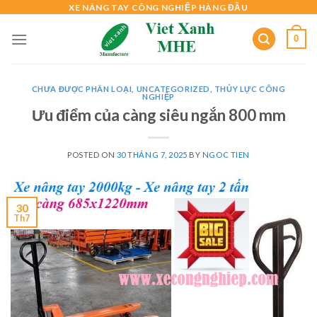
Skip
XE NÂNG TAY CÔNG NGHIỆP HÀNG ĐẦU
to
0
content
CHƯA ĐƯỢC PHÂN LOẠI
,
UNCATEGORIZED
,
THỦY LỰC CÔNG
NGHIỆP
Ưu điểm của càng siêu ngắn 800 mm
POSTED ON
30 THÁNG 7, 2025
BY
NGOC TIEN
30
Th7