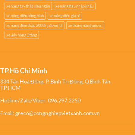
xe nâng tay thấp siêu ngắn
xe nâng ttay nhập khẩu
xe nâng điện bằng bình
xe nâng điện giá rẻ
xe nâng điện thấp 2000kg đứng lái
xe thang nâng người
xe đẩy hàng 2 tầng
TP.Hồ Chí Minh
334 Tân Hoà Đông, P. Bình Trị Đông, Q.Bình Tân,
TP.HCM
Hotline/Zalo/Viber:
096.297.2250
Email:
greco@congnghiepvietxanh.com.vn