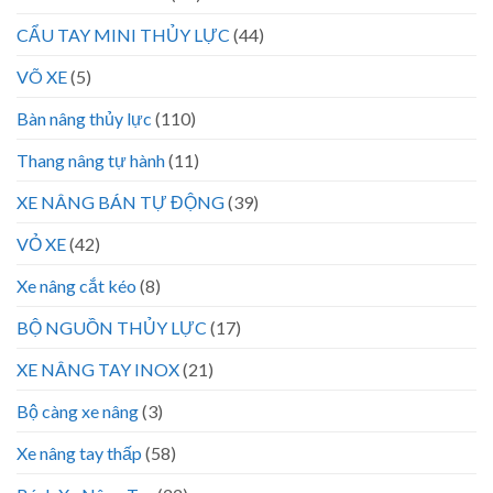
CẨU TAY MINI THỦY LỰC
(44)
VÕ XE
(5)
Bàn nâng thủy lực
(110)
Thang nâng tự hành
(11)
XE NÂNG BÁN TỰ ĐỘNG
(39)
VỎ XE
(42)
Xe nâng cắt kéo
(8)
BỘ NGUỒN THỦY LỰC
(17)
XE NÂNG TAY INOX
(21)
Bộ càng xe nâng
(3)
Xe nâng tay thấp
(58)