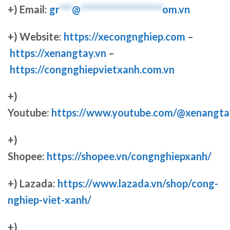
+) Email:
gr
***
@
********************
om.vn
+) Website:
https://xecongnghiep.com
–
https://xenangtay.vn
–
https://congnghiepvietxanh.com.vn
+)
Youtube:
https://www.youtube.com/@xenangta
+)
Shopee:
https://shopee.vn/congnghiepxanh/
+) Lazada:
https://www.lazada.vn/shop/cong-
nghiep-viet-xanh/
+)