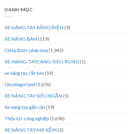
DANH MỤC
XE NÂNG TAY BẰNG ĐIỆN
(9)
XE NÂNG BÀN
(119)
Chưa được phân loại
(1.942)
XE-NANG-TAYCANG-SIEU-RONG
(1)
xe nâng tay cắt kéo
(14)
Uncategorized
(1.676)
XE NÂNG TAY SIÊU NGẮN
(5)
Xe nâng tay gắn cân
(19)
Thủy lực công nghiệp
(1.696)
XE NÂNG TAY MẠ KẼM
(5)