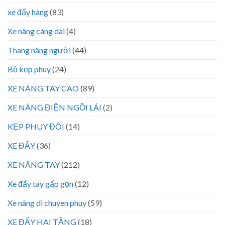
xe đẩy hàng
(83)
Xe nâng càng dài
(4)
Thang nâng người
(44)
Bộ kẹp phuy
(24)
XE NÂNG TAY CAO
(89)
XE NÂNG ĐIỆN NGỒI LÁI
(2)
KẸP PHUY ĐÔI
(14)
XE ĐẨY
(36)
XE NÂNG TAY
(212)
Xe đẩy tay gấp gọn
(12)
Xe nâng di chuyen phuy
(59)
XE ĐẨY HAI TẦNG
(18)