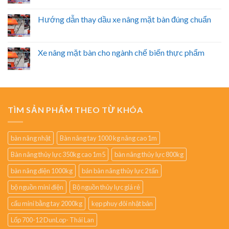
Hướng dẫn thay dầu xe nâng mặt bàn đúng chuẩn
Xe nâng mặt bàn cho ngành chế biến thực phẩm
TÌM SẢN PHẨM THEO TỪ KHÓA
bàn nâng nhật
Bàn nâng tay 1000 kg nâng cao 1m
Bàn nâng thủy lực 350kg cao 1m5
bàn nâng thủy lực 800kg
bàn nâng điện 1000kg
bán bàn nâng thủy lực 2 tấn
bộ nguồn mini điện
Bộ nguồn thủy lực giá rẻ
cẩu mini bằng tay 2000kg
kẹp phuy đôi nhật bản
Lốp 700-12 DunLop- Thái Lan