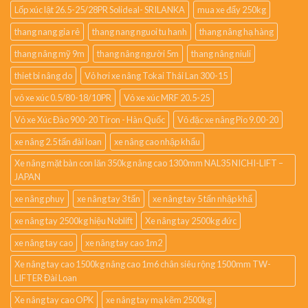
Lốp xúc lật 26.5-25/28PR Solideal- SRILANKA
mua xe đẩy 250kg
thang nang gia rẻ
thang nang nguoi tu hanh
thang nâng hạ hàng
thang nâng mỹ 9m
thang nâng người 5m
thang nâng niuli
thiet bi nâng do
Vỏ hơi xe nâng Tokai Thái Lan 300-15
vỏ xe xúc 0.5/80-18/10PR
Vỏ xe xúc MRF 20.5-25
Vỏ xe Xúc Đào 900-20 Tiron - Hàn Quốc
Vỏ đặc xe nâng Pio 9.00-20
xe nâng 2.5 tấn đài loan
xe nâng cao nhập khẩu
Xe nâng mặt bàn con lăn 350kg nâng cao 1300mm NAL35 NICHI-LIFT –
JAPAN
xe nâng phuy
xe nâng tay 3 tấn
xe nâng tay 5 tấn nhập khẩ
xe nâng tay 2500kg hiệu Noblift
Xe nâng tay 2500kg đức
xe nâng tay cao
xe nâng tay cao 1m2
Xe nâng tay cao 1500kg nâng cao 1m6 chân siêu rộng 1500mm TW-
LIFTER Đài Loan
Xe nâng tay cao OPK
xe nâng tay mạ kẽm 2500kg