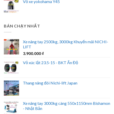
Vỏ xe yokohama Y45
BÁN CHẠY NHẤT
Xe nâng tay 2500kg, 3000kg Khuyến mãi NICHI-
LIFT
3.900.000
₫
Vỏ xúc lật 23.5-15 - BKT Ấn Độ
Thang nâng đôi Nichi-lift Japan
Xe nâng tay 3000kg càng 550x1150mm Bishamon
- Nhật Bản