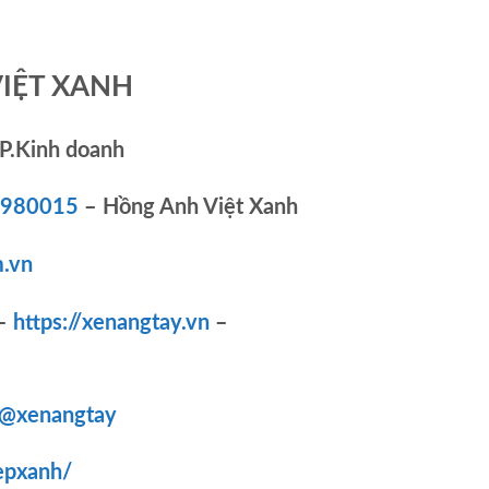
VIỆT XANH
P.Kinh doanh
83980015
– Hồng Anh Việt Xanh
.vn
–
https://xenangtay.vn
–
/@xenangtay
epxanh/