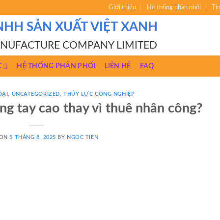
Giới thiệu
Hệ thống phân phối
Ti
NHH SẢN XUẤT VIỆT XANH
ANUFACTURE COMPANY LIMITED
C
HỆ THỐNG PHÂN PHỐI
LIÊN HỆ
FAQ
OẠI
,
UNCATEGORIZED
,
THỦY LỰC CÔNG NGHIỆP
ng tay cao thay vì thuê nhân công?
 ON
5 THÁNG 8, 2025
BY
NGOC TIEN