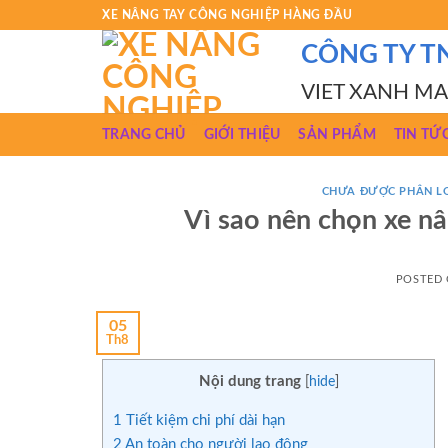
Skip
XE NÂNG TAY CÔNG NGHIỆP HÀNG ĐẦU
to
CÔNG TY T
content
VIET XANH M
TRANG CHỦ
GIỚI THIỆU
SẢN PHẨM
TIN TỨ
CHƯA ĐƯỢC PHÂN L
Vì sao nên chọn xe nâ
POSTED
05
Th8
Nội dung trang
[
hide
]
1
Tiết kiệm chi phí dài hạn
2
An toàn cho người lao động