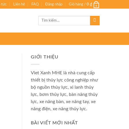
n tức
Liên hệ
FAQ
Đăng nhập
Giỏ hàng /
0
₫
0
Tìm
kiếm:
GIỚI THIỆU
Viet Xanh MHE là nhà cung cấp
thiết bị thủy lực công nghiệp như
bộ nguồn thủy lực, xi lanh thủy
lực, bơm thủy lực, bàn nâng thủy
lực, xe nâng bàn, xe nâng tay, xe
nâng điện, xe nâng thủy lực.
BÀI VIẾT MỚI NHẤT