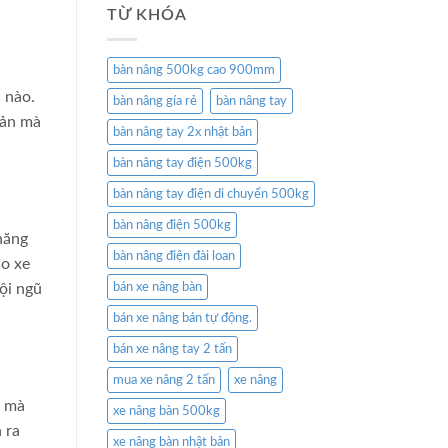
TỪ KHÓA
bàn nâng 500kg cao 900mm
 nào.
bàn nâng gía rẻ
bàn nâng tay
sản mà
bàn nâng tay 2x nhật bản
bàn nâng tay điện 500kg
bàn nâng tay điện di chuyển 500kg
bàn nâng điện 500kg
năng
bàn nâng điện đài loan
ào xe
bán xe nâng bàn
ội ngũ
bán xe nâng bán tự động.
bán xe nâng tay 2 tấn
mua xe nâng 2 tấn
xe nâng
t mà
xe nâng bàn 500kg
 ra
xe nâng bàn nhật bản