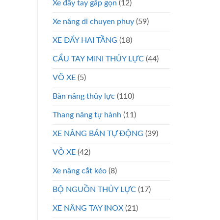
Xe đẩy tay gấp gọn
(12)
Xe nâng di chuyen phuy
(59)
XE ĐẨY HAI TẦNG
(18)
CẨU TAY MINI THỦY LỰC
(44)
VÕ XE
(5)
Bàn nâng thủy lực
(110)
Thang nâng tự hành
(11)
XE NÂNG BÁN TỰ ĐỘNG
(39)
VỎ XE
(42)
Xe nâng cắt kéo
(8)
BỘ NGUỒN THỦY LỰC
(17)
XE NÂNG TAY INOX
(21)