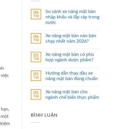
So sánh xe nâng mặt bàn
06
Th8
nhập khẩu và lắp ráp trong
nước
Xe nâng mặt bàn nào bán
06
Th8
chạy nhất năm 2026?
Xe nâng mặt bàn có phù
05
Th8
hợp ngành dược phẩm?
nh
Hướng dẫn thay dầu xe
05
 việc
Th8
nâng mặt bàn đúng chuẩn
Xe nâng mặt bàn cho
05
Th8
ngành chế biến thực phẩm
 hạn,
BÌNH LUẬN
, một
 kiệm