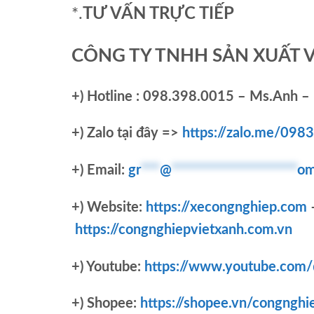
*.
TƯ VẤN TRỰC TIẾP
CÔNG TY TNHH SẢN XUẤT 
+)
Hotline : 098.398.0015 – Ms.Anh – 
+)
Zalo tại đây =>
https://zalo.me/09
+) Email:
gr
***
@
********************
om
+) Website:
https://xecongnghiep.com
https://congnghiepvietxanh.com.vn
+) Youtube:
https://www.youtube.com
+) Shopee:
https://shopee.vn/congnghi