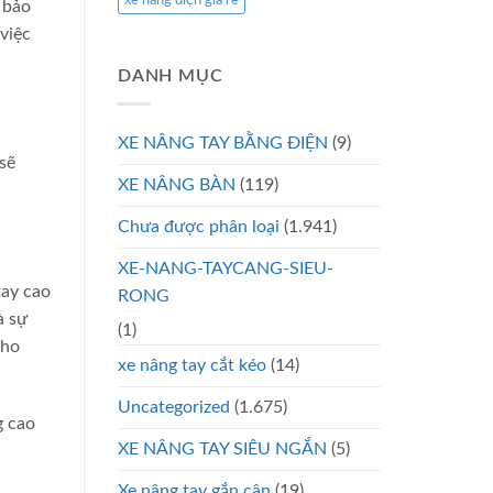
xe nâng điện giá rẻ
 bảo
việc
DANH MỤC
XE NÂNG TAY BẰNG ĐIỆN
(9)
sẽ
XE NÂNG BÀN
(119)
Chưa được phân loại
(1.941)
XE-NANG-TAYCANG-SIEU-
tay cao
RONG
à sự
(1)
cho
xe nâng tay cắt kéo
(14)
Uncategorized
(1.675)
g cao
XE NÂNG TAY SIÊU NGẮN
(5)
Xe nâng tay gắn cân
(19)