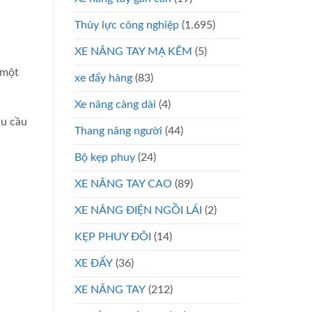
Thủy lực công nghiệp
(1.695)
XE NÂNG TAY MẠ KẼM
(5)
 một
xe đẩy hàng
(83)
Xe nâng càng dài
(4)
hu cầu
Thang nâng người
(44)
Bộ kẹp phuy
(24)
XE NÂNG TAY CAO
(89)
XE NÂNG ĐIỆN NGỒI LÁI
(2)
KẸP PHUY ĐÔI
(14)
XE ĐẨY
(36)
XE NÂNG TAY
(212)