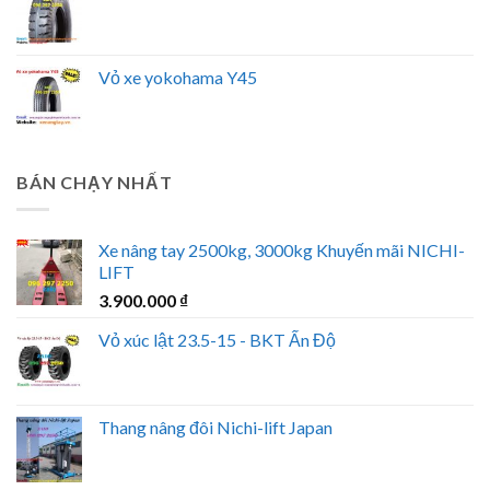
Vỏ xe yokohama Y45
BÁN CHẠY NHẤT
Xe nâng tay 2500kg, 3000kg Khuyến mãi NICHI-
LIFT
3.900.000
₫
Vỏ xúc lật 23.5-15 - BKT Ấn Độ
Thang nâng đôi Nichi-lift Japan