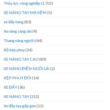
Thủy lực công nghiệp
(1.701)
XE NÂNG TAY MẠ KẼM
(5)
xe đẩy hàng
(83)
Xe nâng càng dài
(4)
Thang nâng người
(44)
Bộ kẹp phuy
(24)
XE NÂNG TAY CAO
(89)
XE NÂNG ĐIỆN NGỒI LÁI
(2)
KẸP PHUY ĐÔI
(14)
XE ĐẨY
(36)
XE NÂNG TAY
(212)
Xe đẩy tay gấp gọn
(12)