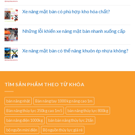
Xe nâng mặt bàn có phù hợp kho hóa chất?
Những lỗi khiến xe nâng mặt bàn nhanh xuống cấp
Xe nâng mặt bàn có thể nâng khuôn ép nhựa không?
TÌM SẢN PHẨM THEO TỪ KHÓA
bàn nâng nhật
Bàn nâng tay 1000 kg nâng cao 1m
Bàn nâng thủy lực 350kg cao 1m5
bàn nâng thủy lực 800kg
bàn nâng điện 1000kg
bán bàn nâng thủy lực 2 tấn
bộ nguồn mini điện
Bộ nguồn thủy lực giá rẻ