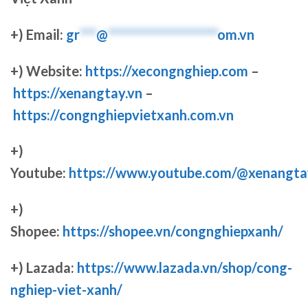
+) Email:
gr
***
@
********************
om.vn
+) Website:
https://xecongnghiep.com
–
https://xenangtay.vn
–
https://congnghiepvietxanh.com.vn
+)
Youtube:
https://www.youtube.com/@xenangta
+)
Shopee:
https://shopee.vn/congnghiepxanh/
+) Lazada:
https://www.lazada.vn/shop/cong-
nghiep-viet-xanh/