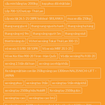
cẩu mini bằng tay 2000kg
kẹp phuy đôi nhật bản
Lốp 700-12 DunLop- Thái Lan
Lốp xúc lật 26.5-25/28PR Solideal- SRILANKA
mua xe đẩy 250kg
thang nang gia rẻ
thang nang nguoi tu hanh
thang nâng hạ hàng
thang nâng mỹ 9m
thang nâng người 5m
thang nâng niuli
thiet bi nâng do
Vỏ hơi xe nâng Tokai Thái Lan 300-15
vỏ xe xúc 0.5/80-18/10PR
Vỏ xe xúc MRF 20.5-25
Vỏ xe Xúc Đào 900-20 Tiron - Hàn Quốc
Vỏ đặc xe nâng Pio 9.00-20
xe nâng 2.5 tấn đài loan
xe nâng cao nhập khẩu
Xe nâng mặt bàn con lăn 350kg nâng cao 1300mm NAL35 NICHI-LIFT –
JAPAN
xe nâng phuy
xe nâng tay 3 tấn
xe nâng tay 5 tấn nhập khẩ
xe nâng tay 2500kg hiệu Noblift
Xe nâng tay 2500kg đức
xe nâng tay cao
xe nâng tay cao 1m2