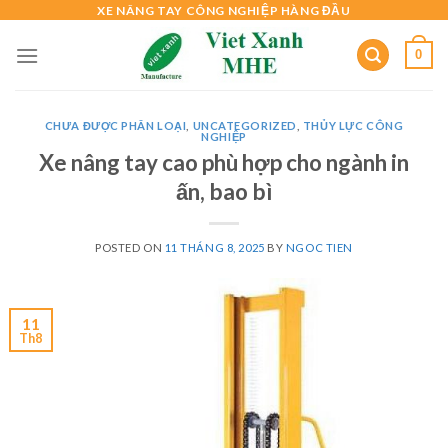
Skip
XE NÂNG TAY CÔNG NGHIỆP HÀNG ĐẦU
to
0
content
CHƯA ĐƯỢC PHÂN LOẠI
,
UNCATEGORIZED
,
THỦY LỰC CÔNG
NGHIỆP
Xe nâng tay cao phù hợp cho ngành in
ấn, bao bì
POSTED ON
11 THÁNG 8, 2025
BY
NGOC TIEN
11
Th8