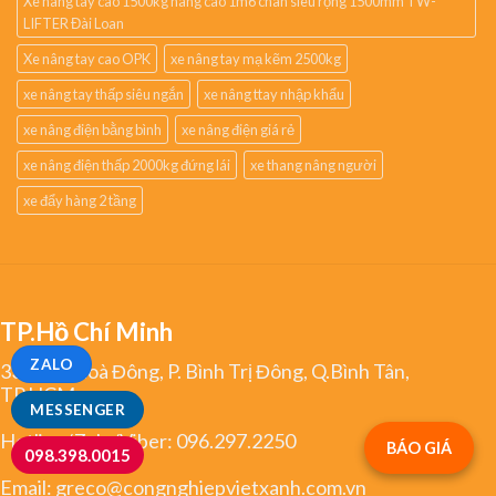
Xe nâng tay cao 1500kg nâng cao 1m6 chân siêu rộng 1500mm TW-
LIFTER Đài Loan
Xe nâng tay cao OPK
xe nâng tay mạ kẽm 2500kg
xe nâng tay thấp siêu ngắn
xe nâng ttay nhập khẩu
xe nâng điện bằng bình
xe nâng điện giá rẻ
xe nâng điện thấp 2000kg đứng lái
xe thang nâng người
xe đẩy hàng 2 tầng
TP.Hồ Chí Minh
ZALO
334 Tân Hoà Đông, P. Bình Trị Đông, Q.Bình Tân,
TP.HCM
MESSENGER
Hotline/Zalo/Viber:
096.297.2250
BÁO GIÁ
098.398.0015
Email:
greco@congnghiepvietxanh.com.vn