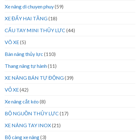
Xe nâng di chuyen phuy
(59)
XE ĐẨY HAI TẦNG
(18)
CẨU TAY MINI THỦY LỰC
(44)
VÕ XE
(5)
Bàn nâng thủy lực
(110)
Thang nâng tự hành
(11)
XE NÂNG BÁN TỰ ĐỘNG
(39)
VỎ XE
(42)
Xe nâng cắt kéo
(8)
BỘ NGUỒN THỦY LỰC
(17)
XE NÂNG TAY INOX
(21)
Bộ càng xe nâng
(3)