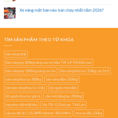
Xe nâng mặt bàn nào bán chạy nhất năm 2026?
TÌM SẢN PHẨM THEO TỪ KHÓA
bàn nâng nhật
Bàn nâng tay 800kg nâng cao 1m hiệu TW-LIFTER Đài Loan
Bàn nâng tay 1000 kg nâng cao 1m
Bàn nâng thủy lực 350kg cao 1m5
bàn nâng thủy lực 800kg
bàn nâng điện 1000kg
bán bàn nâng thủy lực 2 tấn
bộ nguồn mini điện
Bộ nguồn thủy lực giá rẻ
cẩu mini bằng tay 2000kg
kẹp phuy đôi nhật bản
Lốp 700-12 DunLop- Thái Lan
Lốp xúc lật 26.5-25/28PR Solideal- SRILANKA
mua xe đẩy 250kg