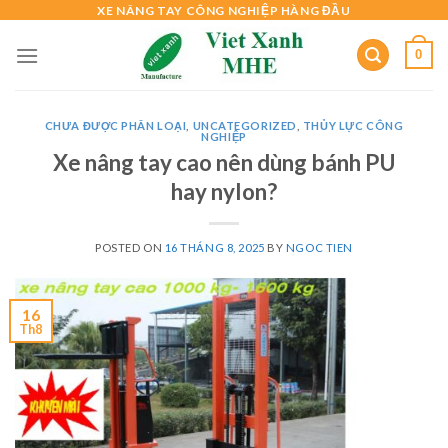
Skip
XE NÂNG TAY CÔNG NGHIỆP HÀNG ĐẦU
to
0
content
CHƯA ĐƯỢC PHÂN LOẠI
,
UNCATEGORIZED
,
THỦY LỰC CÔNG
NGHIỆP
Xe nâng tay cao nên dùng bánh PU
hay nylon?
POSTED ON
16 THÁNG 8, 2025
BY
NGOC TIEN
16
Th8