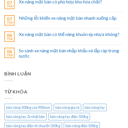
Xe nâng mặt bàn có phù hợp kho hóa chất?
07
Th8
Những lỗi khiến xe nâng mặt bàn nhanh xuống cấp
07
Th8
Xe nâng mặt bàn có thể nâng khuôn ép nhựa không?
06
Th8
So sánh xe nâng mặt bàn nhập khẩu và lắp ráp trong
06
Th8
nước
BÌNH LUẬN
TỪ KHÓA
bàn nâng 500kg cao 900mm
bàn nâng gía rẻ
bàn nâng tay
bàn nâng tay 2x nhật bản
bàn nâng tay điện 500kg
bàn nâng tay điện di chuyển 500kg
bàn nâng điện 500kg