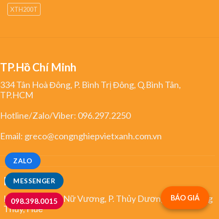
XTH200T
TP.Hồ Chí Minh
334 Tân Hoà Đông, P. Bình Trị Đông, Q.Bình Tân,
TP.HCM
Hotline/Zalo/Viber:
096.297.2250
Email:
greco@congnghiepvietxanh.com.vn
ZALO
Huế
MESSENGER
Kiệt 344 Trưng Nữ Vương, P. Thủy Dương, TX. Hương
BÁO GIÁ
098.398.0015
Thủy, Huế