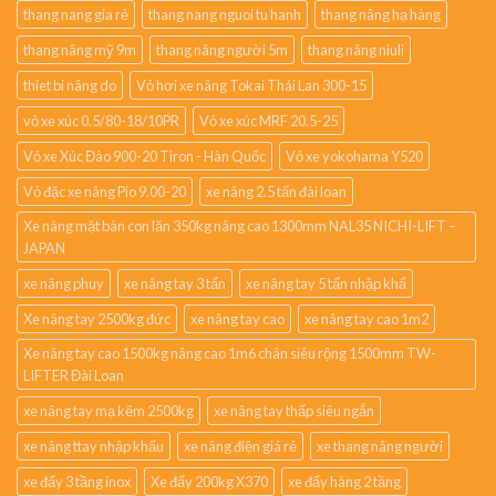
thang nang gia rẻ
thang nang nguoi tu hanh
thang nâng hạ hàng
thang nâng mỹ 9m
thang nâng người 5m
thang nâng niuli
thiet bi nâng do
Vỏ hơi xe nâng Tokai Thái Lan 300-15
vỏ xe xúc 0.5/80-18/10PR
Vỏ xe xúc MRF 20.5-25
Vỏ xe Xúc Đào 900-20 Tiron - Hàn Quốc
Vỏ xe yokohama Y520
Vỏ đặc xe nâng Pio 9.00-20
xe nâng 2.5 tấn đài loan
Xe nâng mặt bàn con lăn 350kg nâng cao 1300mm NAL35 NICHI-LIFT –
JAPAN
xe nâng phuy
xe nâng tay 3 tấn
xe nâng tay 5 tấn nhập khẩ
Xe nâng tay 2500kg đức
xe nâng tay cao
xe nâng tay cao 1m2
Xe nâng tay cao 1500kg nâng cao 1m6 chân siêu rộng 1500mm TW-
LIFTER Đài Loan
xe nâng tay mạ kẽm 2500kg
xe nâng tay thấp siêu ngắn
xe nâng ttay nhập khẩu
xe nâng điện giá rẻ
xe thang nâng người
xe đẩy 3 tầng inox
Xe đẩy 200kg X370
xe đẩy hàng 2 tầng