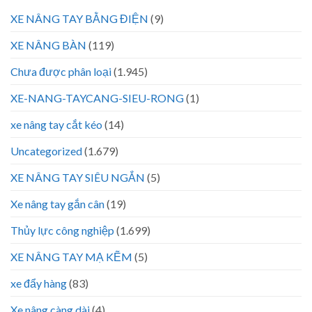
XE NÂNG TAY BẰNG ĐIỆN
(9)
XE NÂNG BÀN
(119)
Chưa được phân loại
(1.945)
XE-NANG-TAYCANG-SIEU-RONG
(1)
xe nâng tay cắt kéo
(14)
Uncategorized
(1.679)
XE NÂNG TAY SIÊU NGẮN
(5)
Xe nâng tay gắn cân
(19)
Thủy lực công nghiệp
(1.699)
XE NÂNG TAY MẠ KẼM
(5)
xe đẩy hàng
(83)
Xe nâng càng dài
(4)