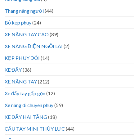
Thang nâng người
(44)
Bộ kẹp phuy
(24)
XE NÂNG TAY CAO
(89)
XE NÂNG ĐIỆN NGỒI LÁI
(2)
KẸP PHUY ĐÔI
(14)
XE ĐẨY
(36)
XE NÂNG TAY
(212)
Xe đẩy tay gấp gọn
(12)
Xe nâng di chuyen phuy
(59)
XE ĐẨY HAI TẦNG
(18)
CẨU TAY MINI THỦY LỰC
(44)