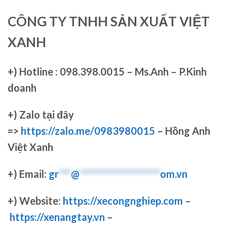
CÔNG TY TNHH SẢN XUẤT VIỆT
XANH
+)
Hotline : 098.398.0015 – Ms.Anh – P.Kinh
doanh
+)
Zalo tại đây
=>
https://zalo.me/0983980015
– Hồng Anh
Việt Xanh
+) Email:
gr
***
@
********************
om.vn
+) Website:
https://xecongnghiep.com
–
https://xenangtay.vn
–