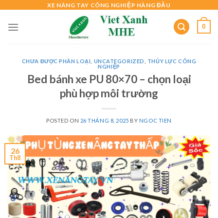
Skip
XE NÂNG TAY CÔNG NGHIỆP HÀNG ĐẦU
to
0
content
CHƯA ĐƯỢC PHÂN LOẠI
,
UNCATEGORIZED
,
THỦY LỰC CÔNG
NGHIỆP
Bed bánh xe PU 80×70 – chọn loại
phù hợp môi trường
POSTED ON
26 THÁNG 8, 2025
BY
NGOC TIEN
26
Th8