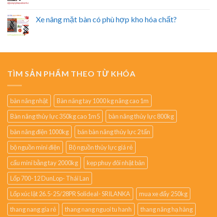
Xe nâng mặt bàn có phù hợp kho hóa chất?
TÌM SẢN PHẨM THEO TỪ KHÓA
bàn nâng nhật
Bàn nâng tay 1000 kg nâng cao 1m
Bàn nâng thủy lực 350kg cao 1m5
bàn nâng thủy lực 800kg
bàn nâng điện 1000kg
bán bàn nâng thủy lực 2 tấn
bộ nguồn mini điện
Bộ nguồn thủy lực giá rẻ
cẩu mini bằng tay 2000kg
kẹp phuy đôi nhật bản
Lốp 700-12 DunLop- Thái Lan
Lốp xúc lật 26.5-25/28PR Solideal- SRILANKA
mua xe đẩy 250kg
thang nang gia rẻ
thang nang nguoi tu hanh
thang nâng hạ hàng