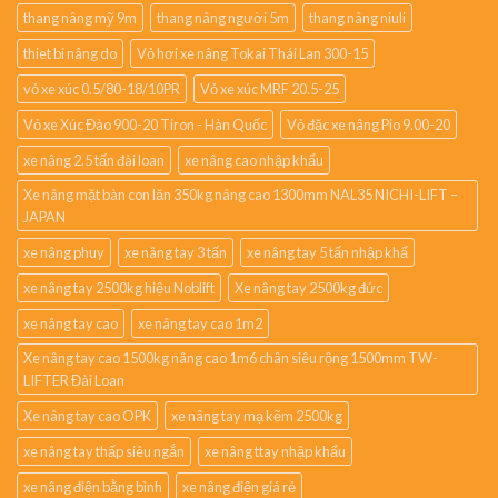
thang nâng mỹ 9m
thang nâng người 5m
thang nâng niuli
thiet bi nâng do
Vỏ hơi xe nâng Tokai Thái Lan 300-15
vỏ xe xúc 0.5/80-18/10PR
Vỏ xe xúc MRF 20.5-25
Vỏ xe Xúc Đào 900-20 Tiron - Hàn Quốc
Vỏ đặc xe nâng Pio 9.00-20
xe nâng 2.5 tấn đài loan
xe nâng cao nhập khẩu
Xe nâng mặt bàn con lăn 350kg nâng cao 1300mm NAL35 NICHI-LIFT –
JAPAN
xe nâng phuy
xe nâng tay 3 tấn
xe nâng tay 5 tấn nhập khẩ
xe nâng tay 2500kg hiệu Noblift
Xe nâng tay 2500kg đức
xe nâng tay cao
xe nâng tay cao 1m2
Xe nâng tay cao 1500kg nâng cao 1m6 chân siêu rộng 1500mm TW-
LIFTER Đài Loan
Xe nâng tay cao OPK
xe nâng tay mạ kẽm 2500kg
xe nâng tay thấp siêu ngắn
xe nâng ttay nhập khẩu
xe nâng điện bằng bình
xe nâng điện giá rẻ