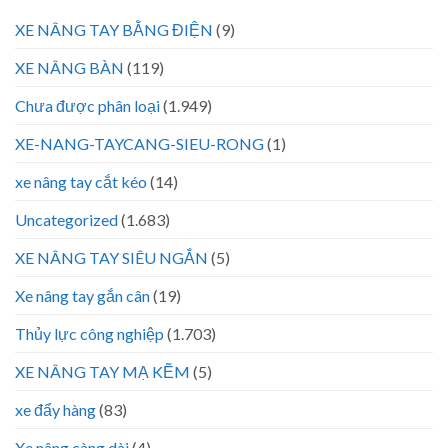
XE NÂNG TAY BẰNG ĐIỆN
(9)
XE NÂNG BÀN
(119)
Chưa được phân loại
(1.949)
XE-NANG-TAYCANG-SIEU-RONG
(1)
xe nâng tay cắt kéo
(14)
Uncategorized
(1.683)
XE NÂNG TAY SIÊU NGẮN
(5)
Xe nâng tay gắn cân
(19)
Thủy lực công nghiệp
(1.703)
XE NÂNG TAY MẠ KẼM
(5)
xe đẩy hàng
(83)
Xe nâng càng dài
(4)