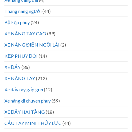
Thang nâng người
(44)
Bộ kẹp phuy
(24)
XE NÂNG TAY CAO
(89)
XE NÂNG ĐIỆN NGỒI LÁI
(2)
KẸP PHUY ĐÔI
(14)
XE ĐẨY
(36)
XE NÂNG TAY
(212)
Xe đẩy tay gấp gọn
(12)
Xe nâng di chuyen phuy
(59)
XE ĐẨY HAI TẦNG
(18)
CẨU TAY MINI THỦY LỰC
(44)