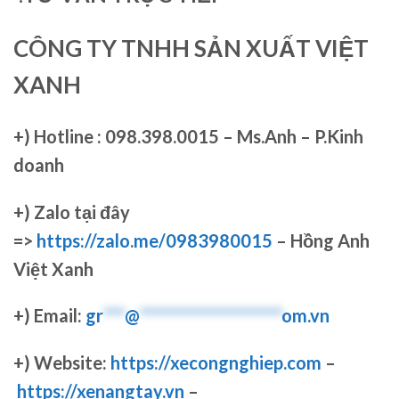
CÔNG TY TNHH SẢN XUẤT VIỆT
XANH
+)
Hotline : 098.398.0015 – Ms.Anh – P.Kinh
doanh
+)
Zalo tại đây
=>
https://zalo.me/0983980015
– Hồng Anh
Việt Xanh
+) Email:
gr
***
@
********************
om.vn
+) Website:
https://xecongnghiep.com
–
https://xenangtay.vn
–