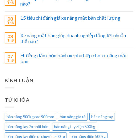
Th8
nào?
15 tiêu chí đánh giá xe nâng mặt bàn chất lượng
08
Th8
Xe nâng mặt bàn giúp doanh nghiệp tăng lợi nhuận
08
Th8
thế nào?
Hướng dẫn chọn bánh xe phù hợp cho xe nâng mặt
07
Th8
bàn
BÌNH LUẬN
TỪ KHÓA
bàn nâng 500kg cao 900mm
bàn nâng gía rẻ
bàn nâng tay
bàn nâng tay 2x nhật bản
bàn nâng tay điện 500kg
bàn nâng tay điện di chuyển 500kg
bàn nâng điện 500kg