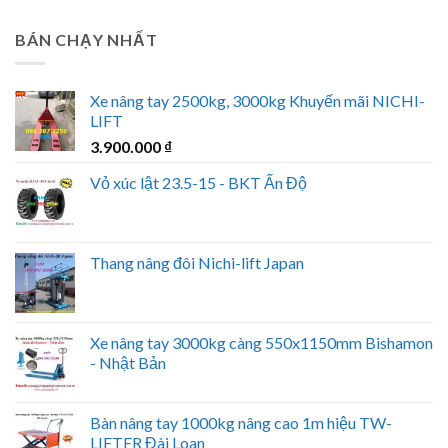
BÁN CHẠY NHẤT
Xe nâng tay 2500kg, 3000kg Khuyến mãi NICHI-
LIFT
3.900.000
₫
Vỏ xúc lật 23.5-15 - BKT Ấn Độ
Thang nâng đôi Nichi-lift Japan
Xe nâng tay 3000kg càng 550x1150mm Bishamon
- Nhật Bản
Bàn nâng tay 1000kg nâng cao 1m hiệu TW-
LIFTER Đài Loan