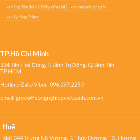
xe nâng điện thấp 2000kg đứng lái
xe thang nâng người
xe đẩy hàng 2 tầng
TP.Hồ Chí Minh
334 Tân Hoà Đông, P. Bình Trị Đông, Q.Bình Tân,
TP.HCM
Hotline/Zalo/Viber:
096.297.2250
Email:
greco@congnghiepvietxanh.com.vn
Huế
Kiệt 344 Trưng Nữ Vương, P. Thủy Dương, TX. Hương