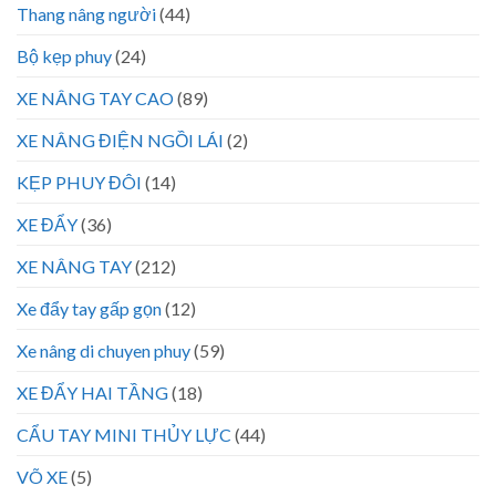
Thang nâng người
(44)
Bộ kẹp phuy
(24)
XE NÂNG TAY CAO
(89)
XE NÂNG ĐIỆN NGỒI LÁI
(2)
KẸP PHUY ĐÔI
(14)
XE ĐẨY
(36)
XE NÂNG TAY
(212)
Xe đẩy tay gấp gọn
(12)
Xe nâng di chuyen phuy
(59)
XE ĐẨY HAI TẦNG
(18)
CẨU TAY MINI THỦY LỰC
(44)
VÕ XE
(5)