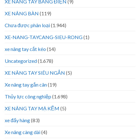
XE NÂNG TAY BẰNG ĐIỆN
(9)
XE NÂNG BÀN
(119)
Chưa được phân loại
(1.944)
XE-NANG-TAYCANG-SIEU-RONG
(1)
xe nâng tay cắt kéo
(14)
Uncategorized
(1.678)
XE NÂNG TAY SIÊU NGẮN
(5)
Xe nâng tay gắn cân
(19)
Thủy lực công nghiệp
(1.698)
XE NÂNG TAY MẠ KẼM
(5)
xe đẩy hàng
(83)
Xe nâng càng dài
(4)