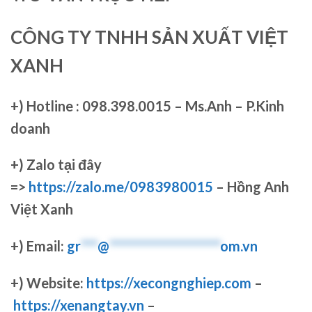
CÔNG TY TNHH SẢN XUẤT VIỆT
XANH
+)
Hotline : 098.398.0015 – Ms.Anh – P.Kinh
doanh
+)
Zalo tại đây
=>
https://zalo.me/0983980015
– Hồng Anh
Việt Xanh
+) Email:
gr
***
@
********************
om.vn
+) Website:
https://xecongnghiep.com
–
https://xenangtay.vn
–