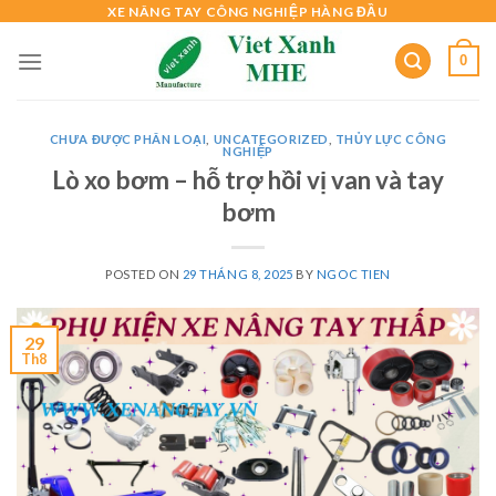
Skip
XE NÂNG TAY CÔNG NGHIỆP HÀNG ĐẦU
to
0
content
CHƯA ĐƯỢC PHÂN LOẠI
,
UNCATEGORIZED
,
THỦY LỰC CÔNG
NGHIỆP
Lò xo bơm – hỗ trợ hồi vị van và tay
bơm
POSTED ON
29 THÁNG 8, 2025
BY
NGOC TIEN
29
Th8