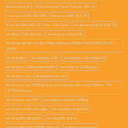
thiet bi nâng do
Vỏ hơi xe nâng Tokai Thái Lan 300-15
vỏ xe xúc 0.5/80-18/10PR
Vỏ xe xúc MRF 20.5-25
Vỏ xe Xúc Đào 900-20 Tiron - Hàn Quốc
Vỏ đặc xe nâng Pio 9.00-20
xe nâng 2.5 tấn đài loan
xe nâng cao nhập khẩu
Xe nâng mặt bàn con lăn 350kg nâng cao 1300mm NAL35 NICHI-LIFT –
JAPAN
xe nâng phuy
xe nâng tay 3 tấn
xe nâng tay 5 tấn nhập khẩ
xe nâng tay 2500kg hiệu Noblift
Xe nâng tay 2500kg đức
xe nâng tay cao
xe nâng tay cao 1m2
Xe nâng tay cao 1500kg nâng cao 1m6 chân siêu rộng 1500mm TW-
LIFTER Đài Loan
Xe nâng tay cao OPK
xe nâng tay mạ kẽm 2500kg
xe nâng tay thấp siêu ngắn
xe nâng ttay nhập khẩu
xe nâng điện bằng bình
xe nâng điện giá rẻ
xe nâng điện thấp 2000kg đứng lái
xe thang nâng người