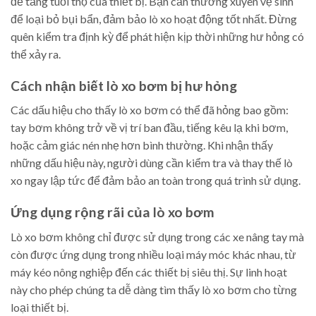
để tăng tuổi thọ của thiết bị. Bạn cần thường xuyên vệ sinh
để loại bỏ bụi bẩn, đảm bảo lò xo hoạt động tốt nhất. Đừng
quên kiểm tra định kỳ để phát hiện kịp thời những hư hỏng có
thể xảy ra.
Cách nhận biết lò xo bơm bị hư hỏng
Các dấu hiệu cho thấy lò xo bơm có thể đã hỏng bao gồm:
tay bơm không trở về vị trí ban đầu, tiếng kêu lạ khi bơm,
hoặc cảm giác nén nhẹ hơn bình thường. Khi nhận thấy
những dấu hiệu này, người dùng cần kiểm tra và thay thế lò
xo ngay lập tức để đảm bảo an toàn trong quá trình sử dụng.
Ứng dụng rộng rãi của lò xo bơm
Lò xo bơm không chỉ được sử dụng trong các xe nâng tay mà
còn được ứng dụng trong nhiều loại máy móc khác nhau, từ
máy kéo nông nghiệp đến các thiết bị siêu thị. Sự linh hoạt
này cho phép chúng ta dễ dàng tìm thấy lò xo bơm cho từng
loại thiết bị.