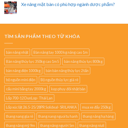
Xe nâng mặt bàn có phù hợp ngành dược phẩm?
TÌM SẢN PHẨM THEO TỪ KHÓA
bàn nâng nhật
Bàn nâng tay 1000 kg nâng cao 1m
Bàn nâng thủy lực 350kg cao 1m5
bàn nâng thủy lực 800kg
bàn nâng điện 1000kg
bán bàn nâng thủy lực 2 tấn
bộ nguồn mini điện
Bộ nguồn thủy lực giá rẻ
cẩu mini bằng tay 2000kg
kẹp phuy đôi nhật bản
Lốp 700-12 DunLop- Thái Lan
Lốp xúc lật 26.5-25/28PR Solideal- SRILANKA
mua xe đẩy 250kg
thang nang gia rẻ
thang nang nguoi tu hanh
thang nâng hạ hàng
thang nâng mỹ 9m
thang nâng người 5m
thang nâng niuli