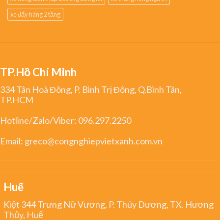
xe đẩy hàng 2 tầng
TP.Hồ Chí Minh
334 Tân Hoà Đông, P. Bình Trị Đông, Q.Bình Tân,
TP.HCM
Hotline/Zalo/Viber:
096.297.2250
Email:
greco@congnghiepvietxanh.com.vn
Huế
Kiệt 344 Trưng Nữ Vương, P. Thủy Dương, TX. Hương
Thủy, Huế