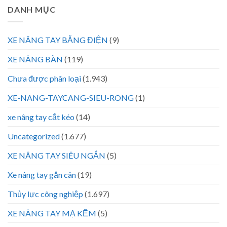
DANH MỤC
XE NÂNG TAY BẰNG ĐIỆN
(9)
XE NÂNG BÀN
(119)
Chưa được phân loại
(1.943)
XE-NANG-TAYCANG-SIEU-RONG
(1)
xe nâng tay cắt kéo
(14)
Uncategorized
(1.677)
XE NÂNG TAY SIÊU NGẮN
(5)
Xe nâng tay gắn cân
(19)
Thủy lực công nghiệp
(1.697)
XE NÂNG TAY MẠ KẼM
(5)