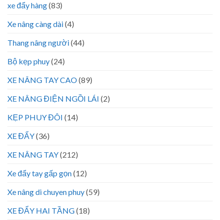
xe đẩy hàng
(83)
Xe nâng càng dài
(4)
Thang nâng người
(44)
Bộ kẹp phuy
(24)
XE NÂNG TAY CAO
(89)
XE NÂNG ĐIỆN NGỒI LÁI
(2)
KẸP PHUY ĐÔI
(14)
XE ĐẨY
(36)
XE NÂNG TAY
(212)
Xe đẩy tay gấp gọn
(12)
Xe nâng di chuyen phuy
(59)
XE ĐẨY HAI TẦNG
(18)