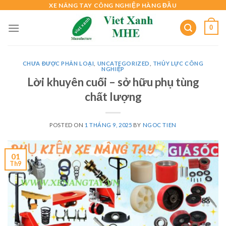
Skip
XE NÂNG TAY CÔNG NGHIỆP HÀNG ĐẦU
to
0
content
CHƯA ĐƯỢC PHÂN LOẠI
,
UNCATEGORIZED
,
THỦY LỰC CÔNG
NGHIỆP
Lời khuyên cuối – sở hữu phụ tùng
chất lượng
POSTED ON
1 THÁNG 9, 2025
BY
NGOC TIEN
01
Th9