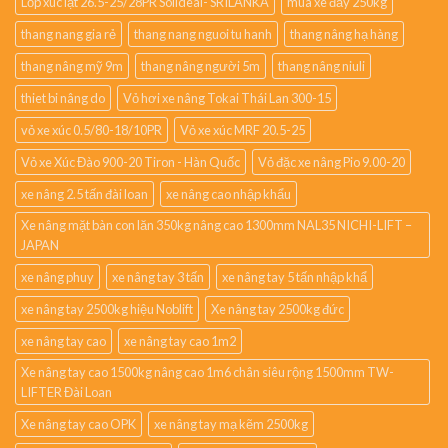
Lốp xúc lật 26.5-25/28PR Solideal- SRILANKA
mua xe đẩy 250kg
thang nang gia rẻ
thang nang nguoi tu hanh
thang nâng hạ hàng
thang nâng mỹ 9m
thang nâng người 5m
thang nâng niuli
thiet bi nâng do
Vỏ hơi xe nâng Tokai Thái Lan 300-15
vỏ xe xúc 0.5/80-18/10PR
Vỏ xe xúc MRF 20.5-25
Vỏ xe Xúc Đào 900-20 Tiron - Hàn Quốc
Vỏ đặc xe nâng Pio 9.00-20
xe nâng 2.5 tấn đài loan
xe nâng cao nhập khẩu
Xe nâng mặt bàn con lăn 350kg nâng cao 1300mm NAL35 NICHI-LIFT –
JAPAN
xe nâng phuy
xe nâng tay 3 tấn
xe nâng tay 5 tấn nhập khẩ
xe nâng tay 2500kg hiệu Noblift
Xe nâng tay 2500kg đức
xe nâng tay cao
xe nâng tay cao 1m2
Xe nâng tay cao 1500kg nâng cao 1m6 chân siêu rộng 1500mm TW-
LIFTER Đài Loan
Xe nâng tay cao OPK
xe nâng tay mạ kẽm 2500kg