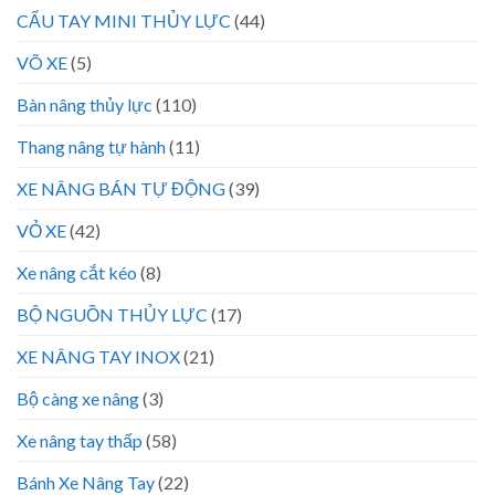
CẨU TAY MINI THỦY LỰC
(44)
VÕ XE
(5)
Bàn nâng thủy lực
(110)
Thang nâng tự hành
(11)
XE NÂNG BÁN TỰ ĐỘNG
(39)
VỎ XE
(42)
Xe nâng cắt kéo
(8)
BỘ NGUỒN THỦY LỰC
(17)
XE NÂNG TAY INOX
(21)
Bộ càng xe nâng
(3)
Xe nâng tay thấp
(58)
Bánh Xe Nâng Tay
(22)