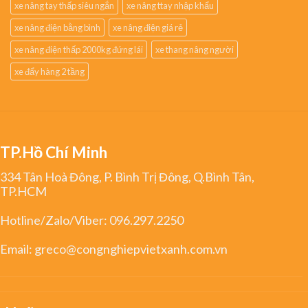
xe nâng tay thấp siêu ngắn
xe nâng ttay nhập khẩu
xe nâng điện bằng bình
xe nâng điện giá rẻ
xe nâng điện thấp 2000kg đứng lái
xe thang nâng người
xe đẩy hàng 2 tầng
TP.Hồ Chí Minh
334 Tân Hoà Đông, P. Bình Trị Đông, Q.Bình Tân,
TP.HCM
Hotline/Zalo/Viber:
096.297.2250
Email:
greco@congnghiepvietxanh.com.vn