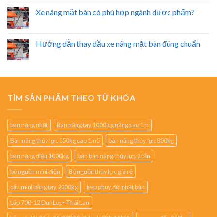
Xe nâng mặt bàn có phù hợp ngành dược phẩm?
Hướng dẫn thay dầu xe nâng mặt bàn đúng chuẩn
TÌM SẢN PHẨM THEO TỪ KHÓA
bàn nâng nhật
Bàn nâng tay 1000 kg nâng cao 1m
Bàn nâng thủy lực 350kg cao 1m5
bàn nâng thủy lực 800kg
bàn nâng điện 1000kg
bán bàn nâng thủy lực 2 tấn
bộ nguồn mini điện
Bộ nguồn thủy lực giá rẻ
cẩu mini bằng tay 2000kg
kẹp phuy đôi nhật bản
Lốp 700-12 DunLop- Thái Lan