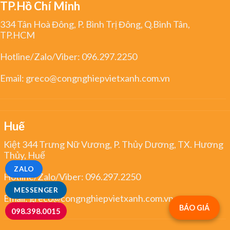
TP.Hồ Chí Minh
334 Tân Hoà Đông, P. Bình Trị Đông, Q.Bình Tân,
TP.HCM
Hotline/Zalo/Viber:
096.297.2250
Email:
greco@congnghiepvietxanh.com.vn
Huế
Kiệt 344 Trưng Nữ Vương, P. Thủy Dương, TX. Hương
Thủy, Huế
ZALO
Hotline/Zalo/Viber:
096.297.2250
MESSENGER
Email:
greco@congnghiepvietxanh.com.vn
BÁO GIÁ
098.398.0015