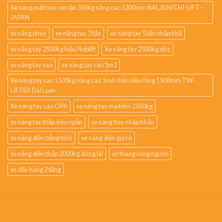
Xe nâng mặt bàn con lăn 350kg nâng cao 1300mm NAL35 NICHI-LIFT –
JAPAN
xe nâng phuy
xe nâng tay 3 tấn
xe nâng tay 5 tấn nhập khẩ
xe nâng tay 2500kg hiệu Noblift
Xe nâng tay 2500kg đức
xe nâng tay cao
xe nâng tay cao 1m2
Xe nâng tay cao 1500kg nâng cao 1m6 chân siêu rộng 1500mm TW-
LIFTER Đài Loan
Xe nâng tay cao OPK
xe nâng tay mạ kẽm 2500kg
xe nâng tay thấp siêu ngắn
xe nâng ttay nhập khẩu
xe nâng điện bằng bình
xe nâng điện giá rẻ
xe nâng điện thấp 2000kg đứng lái
xe thang nâng người
xe đẩy hàng 2 tầng