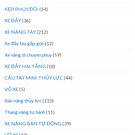
KẸP PHUY ĐÔI
(14)
XE ĐẨY
(36)
XE NÂNG TAY
(212)
Xe đẩy tay gấp gọn
(12)
Xe nâng di chuyen phuy
(59)
XE ĐẨY HAI TẦNG
(18)
CẨU TAY MINI THỦY LỰC
(44)
VÕ XE
(5)
Bàn nâng thủy lực
(110)
Thang nâng tự hành
(11)
XE NÂNG BÁN TỰ ĐỘNG
(39)
VỎ XE
(42)