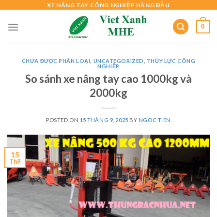
Skip
XE NÂNG TAY CÔNG NGHIỆP HÀNG ĐẦU
to
0
content
CHƯA ĐƯỢC PHÂN LOẠI
,
UNCATEGORIZED
,
THỦY LỰC CÔNG
NGHIỆP
So sánh xe nâng tay cao 1000kg và
2000kg
POSTED ON
15 THÁNG 9, 2025
BY
NGOC TIEN
15
Th9