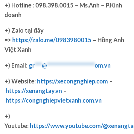
+)
Hotline : 098.398.0015 – Ms.Anh – P.Kinh
doanh
+)
Zalo tại đây
=>
https://zalo.me/0983980015
– Hồng Anh
Việt Xanh
+) Email:
gr
***
@
********************
om.vn
+) Website:
https://xecongnghiep.com
–
https://xenangtay.vn
–
https://congnghiepvietxanh.com.vn
+)
Youtube:
https://www.youtube.com/@xenangta