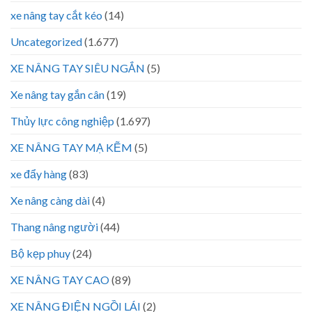
xe nâng tay cắt kéo
(14)
Uncategorized
(1.677)
XE NÂNG TAY SIÊU NGẮN
(5)
Xe nâng tay gắn cân
(19)
Thủy lực công nghiệp
(1.697)
XE NÂNG TAY MẠ KẼM
(5)
xe đẩy hàng
(83)
Xe nâng càng dài
(4)
Thang nâng người
(44)
Bộ kẹp phuy
(24)
XE NÂNG TAY CAO
(89)
XE NÂNG ĐIỆN NGỒI LÁI
(2)