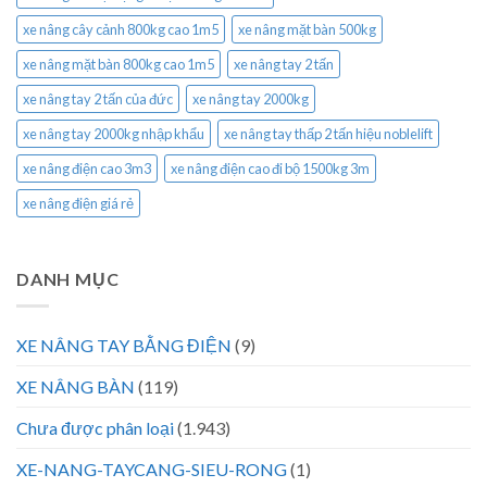
xe nâng cây cảnh 800kg cao 1m5
xe nâng mặt bàn 500kg
xe nâng mặt bàn 800kg cao 1m5
xe nâng tay 2 tấn
xe nâng tay 2 tấn của đức
xe nâng tay 2000kg
xe nâng tay 2000kg nhập khẩu
xe nâng tay thấp 2 tấn hiệu noblelift
xe nâng điện cao 3m3
xe nâng điện cao đi bộ 1500kg 3m
xe nâng điện giá rẻ
DANH MỤC
XE NÂNG TAY BẰNG ĐIỆN
(9)
XE NÂNG BÀN
(119)
Chưa được phân loại
(1.943)
XE-NANG-TAYCANG-SIEU-RONG
(1)