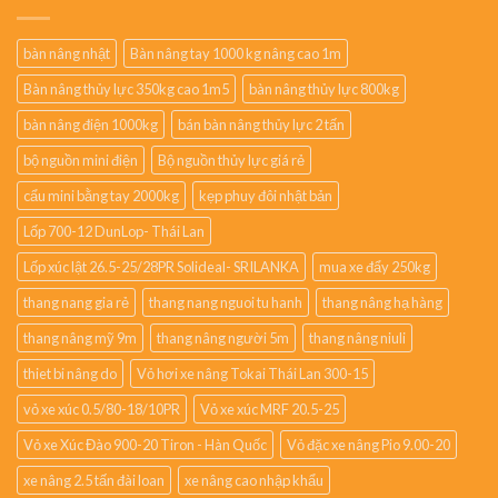
bàn nâng nhật
Bàn nâng tay 1000 kg nâng cao 1m
Bàn nâng thủy lực 350kg cao 1m5
bàn nâng thủy lực 800kg
bàn nâng điện 1000kg
bán bàn nâng thủy lực 2 tấn
bộ nguồn mini điện
Bộ nguồn thủy lực giá rẻ
cẩu mini bằng tay 2000kg
kẹp phuy đôi nhật bản
Lốp 700-12 DunLop- Thái Lan
Lốp xúc lật 26.5-25/28PR Solideal- SRILANKA
mua xe đẩy 250kg
thang nang gia rẻ
thang nang nguoi tu hanh
thang nâng hạ hàng
thang nâng mỹ 9m
thang nâng người 5m
thang nâng niuli
thiet bi nâng do
Vỏ hơi xe nâng Tokai Thái Lan 300-15
vỏ xe xúc 0.5/80-18/10PR
Vỏ xe xúc MRF 20.5-25
Vỏ xe Xúc Đào 900-20 Tiron - Hàn Quốc
Vỏ đặc xe nâng Pio 9.00-20
xe nâng 2.5 tấn đài loan
xe nâng cao nhập khẩu