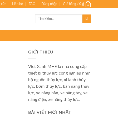
n tức
Liên hệ
FAQ
Đăng nhập
Giỏ hàng /
0
₫
0
Tìm
kiếm:
GIỚI THIỆU
Viet Xanh MHE là nhà cung cấp
thiết bị thủy lực công nghiệp như
bộ nguồn thủy lực, xi lanh thủy
lực, bơm thủy lực, bàn nâng thủy
lực, xe nâng bàn, xe nâng tay, xe
nâng điện, xe nâng thủy lực.
BÀI VIẾT MỚI NHẤT