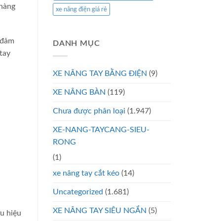
 hàng
xe nâng điện giá rẻ
ể đảm
DANH MỤC
tay
XE NÂNG TAY BẰNG ĐIỆN
(9)
XE NÂNG BÀN
(119)
Chưa được phân loại
(1.947)
XE-NANG-TAYCANG-SIEU-
RONG
(1)
xe nâng tay cắt kéo
(14)
Uncategorized
(1.681)
XE NÂNG TAY SIÊU NGẮN
(5)
u hiệu