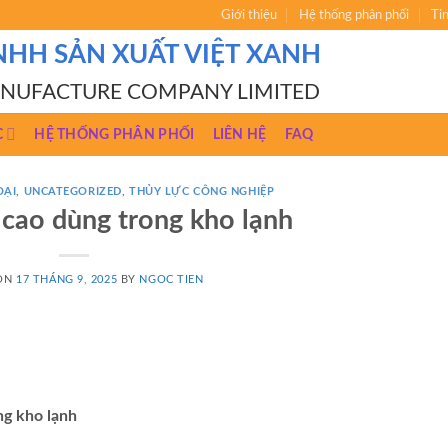
Giới thiệu
Hệ thống phân phối
Ti
NHH SẢN XUẤT VIỆT XANH
ANUFACTURE COMPANY LIMITED
C
HỆ THỐNG PHÂN PHỐI
LIÊN HỆ
FAQ
OẠI
,
UNCATEGORIZED
,
THỦY LỰC CÔNG NGHIỆP
 cao dùng trong kho lạnh
 ON
17 THÁNG 9, 2025
BY
NGOC TIEN
ng kho lạnh