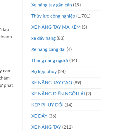
Xe nâng tay gắn cân
(19)
Thủy lực công nghiệp
(1.701)
XE NÂNG TAY MẠ KẼM
(5)
i lao
 doanh
xe đẩy hàng
(83)
Xe nâng càng dài
(4)
Thang nâng người
(44)
y cao
Bộ kẹp phuy
(24)
khám
XE NÂNG TAY CAO
(89)
sự phát
XE NÂNG ĐIỆN NGỒI LÁI
(2)
KẸP PHUY ĐÔI
(14)
XE ĐẨY
(36)
XE NÂNG TAY
(212)