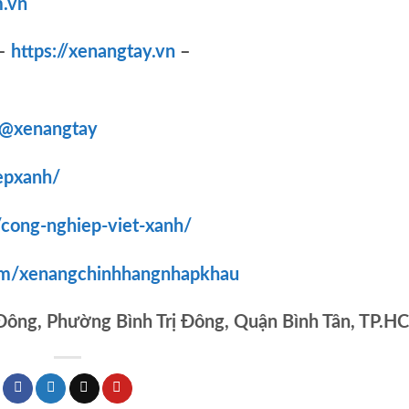
.vn
–
https://xenangtay.vn
–
/@xenangtay
epxanh/
/cong-nghiep-viet-xanh/
om/xenangchinhhangnhapkhau
 Đông, Phường Bình Trị Đông, Quận Bình Tân, TP.H