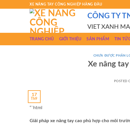
Skip
XE NÂNG TAY CÔNG NGHIỆP HÀNG ĐẦU
to
CÔNG TY T
content
VIET XANH M
TRANG CHỦ
GIỚI THIỆU
SẢN PHẨM
TIN TỨ
CHƯA ĐƯỢC PHÂN L
Xe nâng tay
POSTED
17
Th9
“`html
Giải pháp xe nâng tay cao phù hợp cho môi trườ