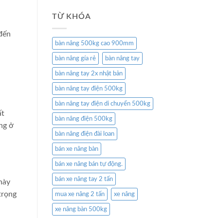
TỪ KHÓA
đến
bàn nâng 500kg cao 900mm
bàn nâng gía rẻ
bàn nâng tay
bàn nâng tay 2x nhật bản
bàn nâng tay điện 500kg
bàn nâng tay điện di chuyển 500kg
ất
bàn nâng điện 500kg
ng ở
bàn nâng điện đài loan
bán xe nâng bàn
bán xe nâng bán tự động.
bán xe nâng tay 2 tấn
này
trọng
mua xe nâng 2 tấn
xe nâng
xe nâng bàn 500kg