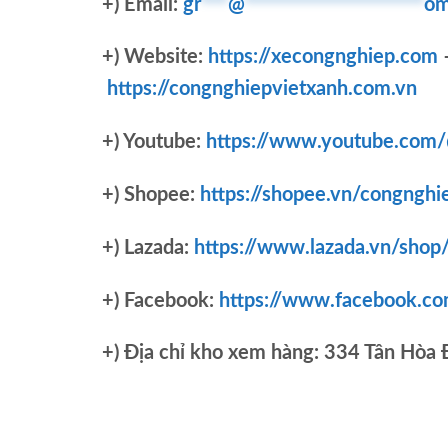
+) Email:
gr
***
@
********************
om
+) Website:
https://xecongnghiep.com
https://congnghiepvietxanh.com.vn
+) Youtube:
https://www.youtube.com
+) Shopee:
https://shopee.vn/congnghi
+) Lazada:
https://www.lazada.vn/shop
+) Facebook:
https://www.facebook.c
+)
Địa chỉ kho xem hàng: 334 Tân Hòa