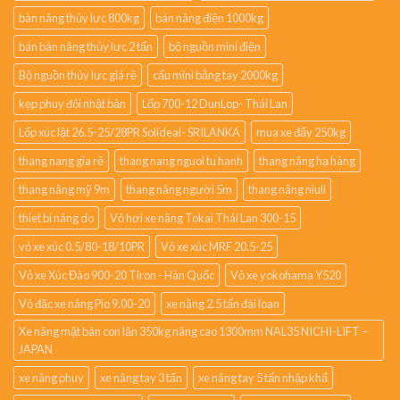
bàn nâng thủy lực 800kg
bàn nâng điện 1000kg
bán bàn nâng thủy lực 2 tấn
bộ nguồn mini điện
Bộ nguồn thủy lực giá rẻ
cẩu mini bằng tay 2000kg
kẹp phuy đôi nhật bản
Lốp 700-12 DunLop- Thái Lan
Lốp xúc lật 26.5-25/28PR Solideal- SRILANKA
mua xe đẩy 250kg
thang nang gia rẻ
thang nang nguoi tu hanh
thang nâng hạ hàng
thang nâng mỹ 9m
thang nâng người 5m
thang nâng niuli
thiet bi nâng do
Vỏ hơi xe nâng Tokai Thái Lan 300-15
vỏ xe xúc 0.5/80-18/10PR
Vỏ xe xúc MRF 20.5-25
Vỏ xe Xúc Đào 900-20 Tiron - Hàn Quốc
Vỏ xe yokohama Y520
Vỏ đặc xe nâng Pio 9.00-20
xe nâng 2.5 tấn đài loan
Xe nâng mặt bàn con lăn 350kg nâng cao 1300mm NAL35 NICHI-LIFT –
JAPAN
xe nâng phuy
xe nâng tay 3 tấn
xe nâng tay 5 tấn nhập khẩ