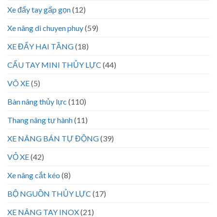
Xe đẩy tay gấp gọn
(12)
Xe nâng di chuyen phuy
(59)
XE ĐẨY HAI TẦNG
(18)
CẨU TAY MINI THỦY LỰC
(44)
VÕ XE
(5)
Bàn nâng thủy lực
(110)
Thang nâng tự hành
(11)
XE NÂNG BÁN TỰ ĐỘNG
(39)
VỎ XE
(42)
Xe nâng cắt kéo
(8)
BỘ NGUỒN THỦY LỰC
(17)
XE NÂNG TAY INOX
(21)