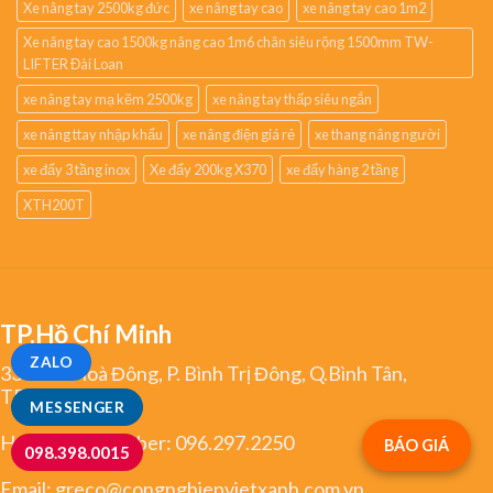
Xe nâng tay 2500kg đức
xe nâng tay cao
xe nâng tay cao 1m2
Xe nâng tay cao 1500kg nâng cao 1m6 chân siêu rộng 1500mm TW-
LIFTER Đài Loan
xe nâng tay mạ kẽm 2500kg
xe nâng tay thấp siêu ngắn
xe nâng ttay nhập khẩu
xe nâng điện giá rẻ
xe thang nâng người
xe đẩy 3 tầng inox
Xe đẩy 200kg X370
xe đẩy hàng 2 tầng
XTH200T
TP.Hồ Chí Minh
ZALO
334 Tân Hoà Đông, P. Bình Trị Đông, Q.Bình Tân,
TP.HCM
MESSENGER
Hotline/Zalo/Viber:
096.297.2250
BÁO GIÁ
098.398.0015
Email:
greco@congnghiepvietxanh.com.vn