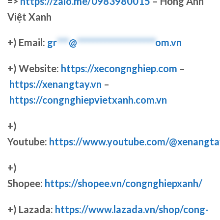
=>
https://zalo.me/0983980015
– Hồng Anh
Việt Xanh
+) Email:
gr
***
@
********************
om.vn
+) Website:
https://xecongnghiep.com
–
https://xenangtay.vn
–
https://congnghiepvietxanh.com.vn
+)
Youtube:
https://www.youtube.com/@xenangta
+)
Shopee:
https://shopee.vn/congnghiepxanh/
+) Lazada:
https://www.lazada.vn/shop/cong-