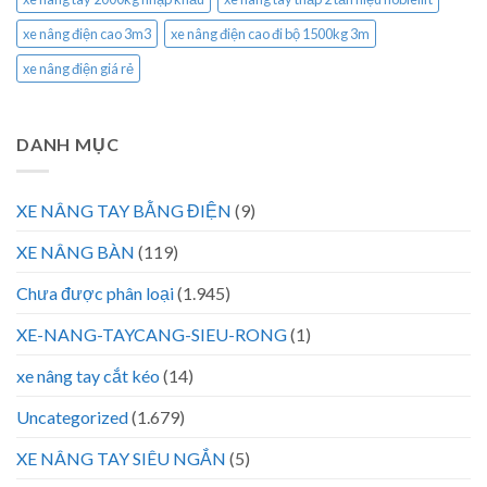
xe nâng điện cao 3m3
xe nâng điện cao đi bộ 1500kg 3m
xe nâng điện giá rẻ
DANH MỤC
XE NÂNG TAY BẰNG ĐIỆN
(9)
XE NÂNG BÀN
(119)
Chưa được phân loại
(1.945)
XE-NANG-TAYCANG-SIEU-RONG
(1)
xe nâng tay cắt kéo
(14)
Uncategorized
(1.679)
XE NÂNG TAY SIÊU NGẮN
(5)