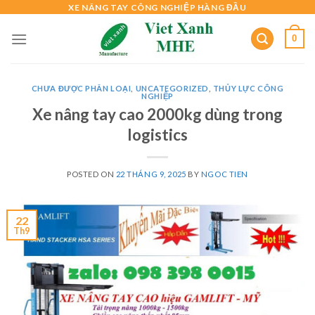
Skip
XE NÂNG TAY CÔNG NGHIỆP HÀNG ĐẦU
to
0
content
CHƯA ĐƯỢC PHÂN LOẠI
,
UNCATEGORIZED
,
THỦY LỰC CÔNG
NGHIỆP
Xe nâng tay cao 2000kg dùng trong
logistics
POSTED ON
22 THÁNG 9, 2025
BY
NGOC TIEN
22
Th9