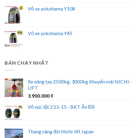
Vỏ xe yokohama Y108
Vỏ xe yokohama Y45
BÁN CHẠY NHẤT
Xe nâng tay 2500kg, 3000kg Khuyến mãi NICHI-
LIFT
3.900.000
₫
Vỏ xúc lật 23.5-15 - BKT Ấn Độ
Thang nâng đôi Nichi-lift Japan