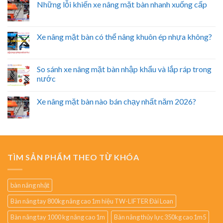
Những lỗi khiến xe nâng mặt bàn nhanh xuống cấp
Xe nâng mặt bàn có thể nâng khuôn ép nhựa không?
So sánh xe nâng mặt bàn nhập khẩu và lắp ráp trong
nước
Xe nâng mặt bàn nào bán chạy nhất năm 2026?
TÌM SẢN PHẨM THEO TỪ KHÓA
bàn nâng nhật
Bàn nâng tay 800kg nâng cao 1m hiệu TW-LIFTER Đài Loan
Bàn nâng tay 1000 kg nâng cao 1m
Bàn nâng thủy lực 350kg cao 1m5