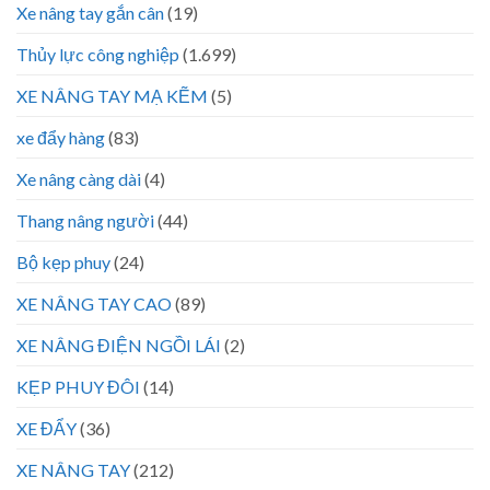
Xe nâng tay gắn cân
(19)
Thủy lực công nghiệp
(1.699)
XE NÂNG TAY MẠ KẼM
(5)
xe đẩy hàng
(83)
Xe nâng càng dài
(4)
Thang nâng người
(44)
Bộ kẹp phuy
(24)
XE NÂNG TAY CAO
(89)
XE NÂNG ĐIỆN NGỒI LÁI
(2)
KẸP PHUY ĐÔI
(14)
XE ĐẨY
(36)
XE NÂNG TAY
(212)