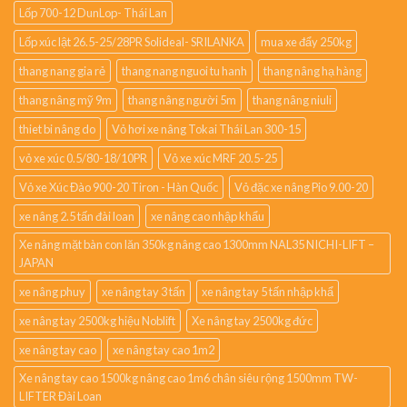
Lốp 700-12 DunLop- Thái Lan
Lốp xúc lật 26.5-25/28PR Solideal- SRILANKA
mua xe đẩy 250kg
thang nang gia rẻ
thang nang nguoi tu hanh
thang nâng hạ hàng
thang nâng mỹ 9m
thang nâng người 5m
thang nâng niuli
thiet bi nâng do
Vỏ hơi xe nâng Tokai Thái Lan 300-15
vỏ xe xúc 0.5/80-18/10PR
Vỏ xe xúc MRF 20.5-25
Vỏ xe Xúc Đào 900-20 Tiron - Hàn Quốc
Vỏ đặc xe nâng Pio 9.00-20
xe nâng 2.5 tấn đài loan
xe nâng cao nhập khẩu
Xe nâng mặt bàn con lăn 350kg nâng cao 1300mm NAL35 NICHI-LIFT –
JAPAN
xe nâng phuy
xe nâng tay 3 tấn
xe nâng tay 5 tấn nhập khẩ
xe nâng tay 2500kg hiệu Noblift
Xe nâng tay 2500kg đức
xe nâng tay cao
xe nâng tay cao 1m2
Xe nâng tay cao 1500kg nâng cao 1m6 chân siêu rộng 1500mm TW-
LIFTER Đài Loan