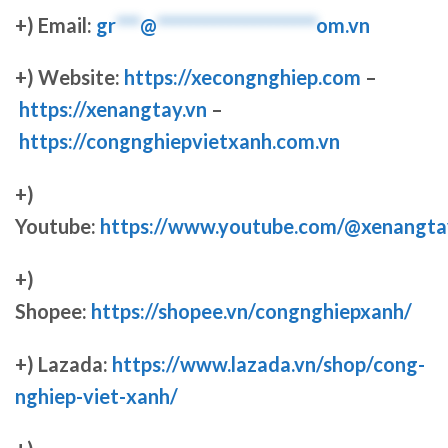
+) Email:
gr
***
@
********************
om.vn
+) Website:
https://xecongnghiep.com
–
https://xenangtay.vn
–
https://congnghiepvietxanh.com.vn
+)
Youtube:
https://www.youtube.com/@xenangta
+)
Shopee:
https://shopee.vn/congnghiepxanh/
+) Lazada:
https://www.lazada.vn/shop/cong-
nghiep-viet-xanh/