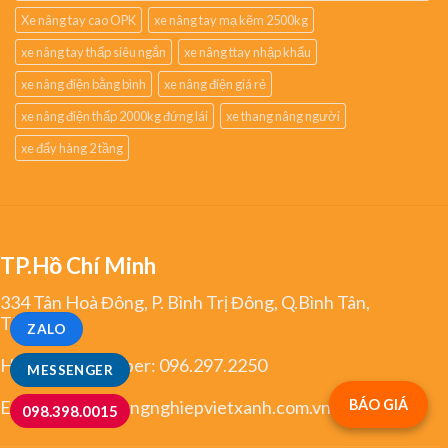
Xe nâng tay cao OPK
xe nâng tay mạ kẽm 2500kg
xe nâng tay thấp siêu ngắn
xe nâng ttay nhập khẩu
xe nâng điện bằng bình
xe nâng điện giá rẻ
xe nâng điện thấp 2000kg đứng lái
xe thang nâng người
xe đẩy hàng 2 tầng
TP.Hồ Chí Minh
334 Tân Hoà Đông, P. Bình Trị Đông, Q.Bình Tân,
TP.HCM
ZALO
Hotline/Zalo/Viber:
096.297.2250
MESSENGER
Email:
greco@congnghiepvietxanh.com.vn
BÁO GIÁ
098.398.0015