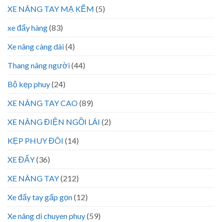
XE NÂNG TAY MẠ KẼM
(5)
xe đẩy hàng
(83)
Xe nâng càng dài
(4)
Thang nâng người
(44)
Bộ kẹp phuy
(24)
XE NÂNG TAY CAO
(89)
XE NÂNG ĐIỆN NGỒI LÁI
(2)
KẸP PHUY ĐÔI
(14)
XE ĐẨY
(36)
XE NÂNG TAY
(212)
Xe đẩy tay gấp gọn
(12)
Xe nâng di chuyen phuy
(59)