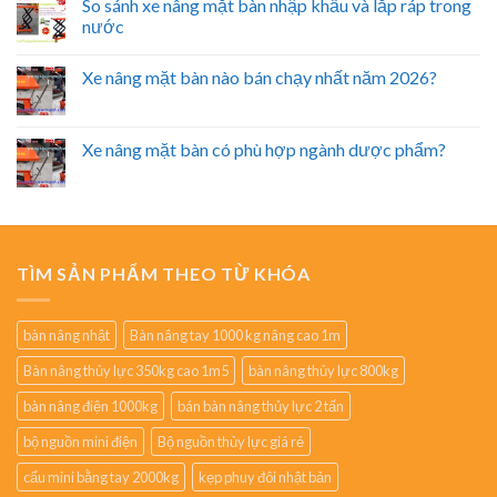
So sánh xe nâng mặt bàn nhập khẩu và lắp ráp trong
nước
Xe nâng mặt bàn nào bán chạy nhất năm 2026?
Xe nâng mặt bàn có phù hợp ngành dược phẩm?
TÌM SẢN PHẨM THEO TỪ KHÓA
bàn nâng nhật
Bàn nâng tay 1000 kg nâng cao 1m
Bàn nâng thủy lực 350kg cao 1m5
bàn nâng thủy lực 800kg
bàn nâng điện 1000kg
bán bàn nâng thủy lực 2 tấn
bộ nguồn mini điện
Bộ nguồn thủy lực giá rẻ
cẩu mini bằng tay 2000kg
kẹp phuy đôi nhật bản