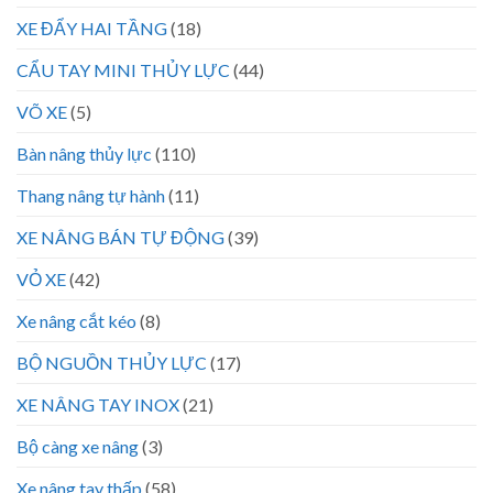
XE ĐẨY HAI TẦNG
(18)
CẨU TAY MINI THỦY LỰC
(44)
VÕ XE
(5)
Bàn nâng thủy lực
(110)
Thang nâng tự hành
(11)
XE NÂNG BÁN TỰ ĐỘNG
(39)
VỎ XE
(42)
Xe nâng cắt kéo
(8)
BỘ NGUỒN THỦY LỰC
(17)
XE NÂNG TAY INOX
(21)
Bộ càng xe nâng
(3)
Xe nâng tay thấp
(58)