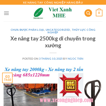
Skip
XE NÂNG TAY CÔNG NGHIỆP HÀNG ĐẦU
to
0
content
CHƯA ĐƯỢC PHÂN LOẠI
,
UNCATEGORIZED
,
THỦY LỰC CÔNG
NGHIỆP
Xe nâng tay 2500kg di chuyển trong
xưởng
POSTED ON
3 THÁNG 10, 2025
BY
NGOC TIEN
03
Th10