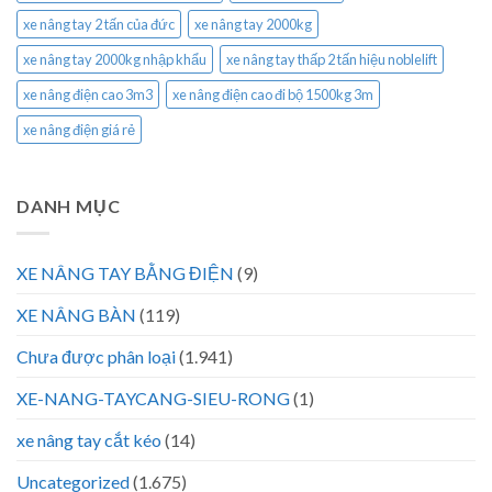
xe nâng tay 2 tấn của đức
xe nâng tay 2000kg
xe nâng tay 2000kg nhập khẩu
xe nâng tay thấp 2 tấn hiệu noblelift
xe nâng điện cao 3m3
xe nâng điện cao đi bộ 1500kg 3m
xe nâng điện giá rẻ
DANH MỤC
XE NÂNG TAY BẰNG ĐIỆN
(9)
XE NÂNG BÀN
(119)
Chưa được phân loại
(1.941)
XE-NANG-TAYCANG-SIEU-RONG
(1)
xe nâng tay cắt kéo
(14)
Uncategorized
(1.675)