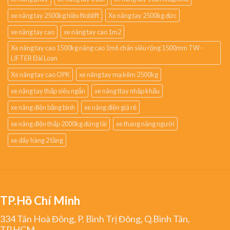
xe nâng tay 2500kg hiệu Noblift
Xe nâng tay 2500kg đức
xe nâng tay cao
xe nâng tay cao 1m2
Xe nâng tay cao 1500kg nâng cao 1m6 chân siêu rộng 1500mm TW-
LIFTER Đài Loan
Xe nâng tay cao OPK
xe nâng tay mạ kẽm 2500kg
xe nâng tay thấp siêu ngắn
xe nâng ttay nhập khẩu
xe nâng điện bằng bình
xe nâng điện giá rẻ
xe nâng điện thấp 2000kg đứng lái
xe thang nâng người
xe đẩy hàng 2 tầng
TP.Hồ Chí Minh
334 Tân Hoà Đông, P. Bình Trị Đông, Q.Bình Tân,
TP.HCM