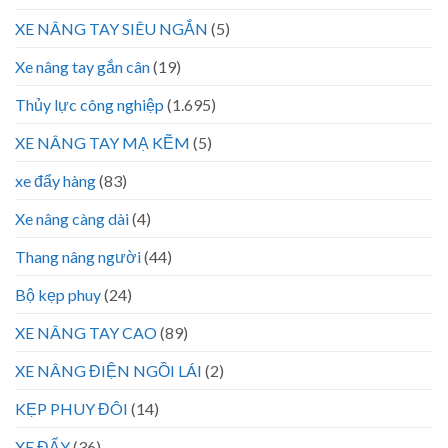
XE NÂNG TAY SIÊU NGẮN
(5)
Xe nâng tay gắn cân
(19)
Thủy lực công nghiệp
(1.695)
XE NÂNG TAY MẠ KẼM
(5)
xe đẩy hàng
(83)
Xe nâng càng dài
(4)
Thang nâng người
(44)
Bộ kẹp phuy
(24)
XE NÂNG TAY CAO
(89)
XE NÂNG ĐIỆN NGỒI LÁI
(2)
KẸP PHUY ĐÔI
(14)
XE ĐẨY
(36)