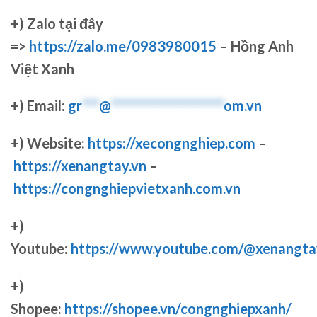
+)
Zalo tại đây
=>
https://zalo.me/0983980015
– Hồng Anh
Việt Xanh
+) Email:
gr
***
@
********************
om.vn
+) Website:
https://xecongnghiep.com
–
https://xenangtay.vn
–
https://congnghiepvietxanh.com.vn
+)
Youtube:
https://www.youtube.com/@xenangta
+)
Shopee:
https://shopee.vn/congnghiepxanh/