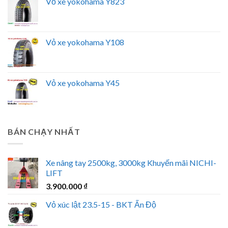
Vỏ xe yokohama Y823
Vỏ xe yokohama Y108
Vỏ xe yokohama Y45
BÁN CHẠY NHẤT
Xe nâng tay 2500kg, 3000kg Khuyến mãi NICHI-
LIFT
3.900.000
₫
Vỏ xúc lật 23.5-15 - BKT Ấn Độ