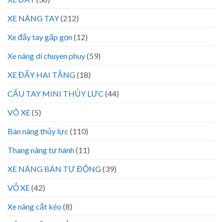
XE NÂNG TAY
(212)
Xe đẩy tay gấp gọn
(12)
Xe nâng di chuyen phuy
(59)
XE ĐẨY HAI TẦNG
(18)
CẨU TAY MINI THỦY LỰC
(44)
VÕ XE
(5)
Bàn nâng thủy lực
(110)
Thang nâng tự hành
(11)
XE NÂNG BÁN TỰ ĐỘNG
(39)
VỎ XE
(42)
Xe nâng cắt kéo
(8)