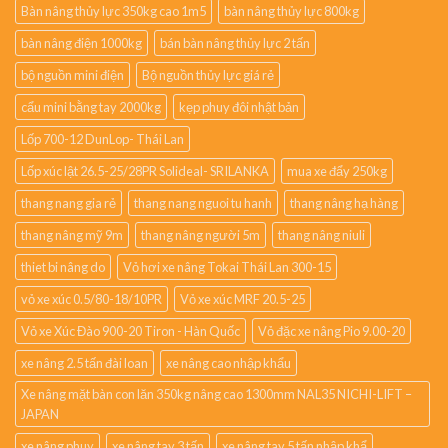
Bàn nâng thủy lực 350kg cao 1m5
bàn nâng thủy lực 800kg
bàn nâng điện 1000kg
bán bàn nâng thủy lực 2 tấn
bộ nguồn mini điện
Bộ nguồn thủy lực giá rẻ
cẩu mini bằng tay 2000kg
kẹp phuy đôi nhật bản
Lốp 700-12 DunLop- Thái Lan
Lốp xúc lật 26.5-25/28PR Solideal- SRILANKA
mua xe đẩy 250kg
thang nang gia rẻ
thang nang nguoi tu hanh
thang nâng hạ hàng
thang nâng mỹ 9m
thang nâng người 5m
thang nâng niuli
thiet bi nâng do
Vỏ hơi xe nâng Tokai Thái Lan 300-15
vỏ xe xúc 0.5/80-18/10PR
Vỏ xe xúc MRF 20.5-25
Vỏ xe Xúc Đào 900-20 Tiron - Hàn Quốc
Vỏ đặc xe nâng Pio 9.00-20
xe nâng 2.5 tấn đài loan
xe nâng cao nhập khẩu
Xe nâng mặt bàn con lăn 350kg nâng cao 1300mm NAL35 NICHI-LIFT –
JAPAN
xe nâng phuy
xe nâng tay 3 tấn
xe nâng tay 5 tấn nhập khẩ