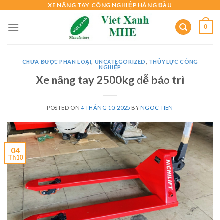
Skip
XE NÂNG TAY CÔNG NGHIỆP HÀNG ĐẦU
to
0
content
CHƯA ĐƯỢC PHÂN LOẠI
,
UNCATEGORIZED
,
THỦY LỰC CÔNG
NGHIỆP
Xe nâng tay 2500kg dễ bảo trì
POSTED ON
4 THÁNG 10, 2025
BY
NGOC TIEN
04
Th10