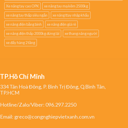
Xe nâng tay cao OPK
xe nâng tay mạ kẽm 2500kg
xe nâng tay thấp siêu ngắn
xe nâng ttay nhập khẩu
xe nâng điện bằng bình
xe nâng điện giá rẻ
xe nâng điện thấp 2000kg đứng lái
xe thang nâng người
xe đẩy hàng 2 tầng
TP.Hồ Chí Minh
334 Tân Hoà Đông, P. Bình Trị Đông, Q.Bình Tân,
TP.HCM
Hotline/Zalo/Viber:
096.297.2250
Email:
greco@congnghiepvietxanh.com.vn