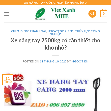
Skip
XE NÂNG TAY CÔNG NGHIỆP HÀNG ĐẦU
to
0
content
CHƯA ĐƯỢC PHÂN LOẠI
,
UNCATEGORIZED
,
THỦY LỰC CÔNG
NGHIỆP
Xe nâng tay 2500kg có cần thiết cho
kho nhỏ?
POSTED ON
11 THÁNG 10, 2025
BY
NGOC TIEN
11
Th10