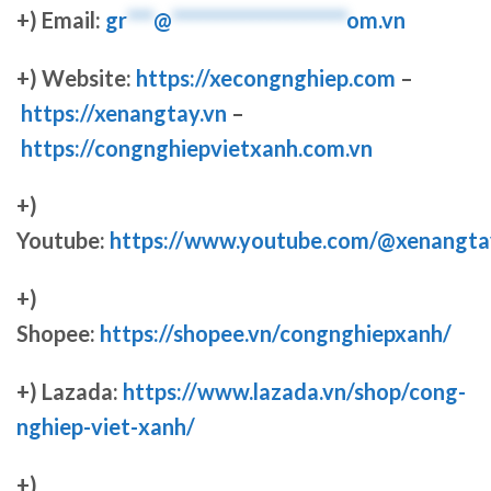
+) Email:
gr
***
@
********************
om.vn
+) Website:
https://xecongnghiep.com
–
https://xenangtay.vn
–
https://congnghiepvietxanh.com.vn
+)
Youtube:
https://www.youtube.com/@xenangta
+)
Shopee:
https://shopee.vn/congnghiepxanh/
+) Lazada:
https://www.lazada.vn/shop/cong-
nghiep-viet-xanh/
+)