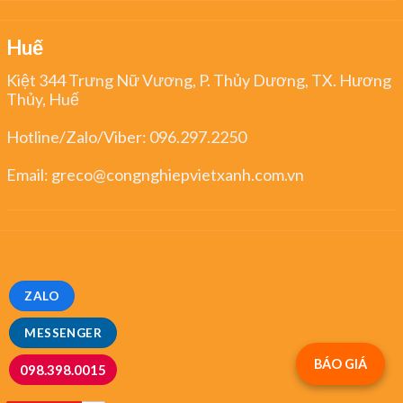
Huế
Kiệt 344 Trưng Nữ Vương, P. Thủy Dương, TX. Hương
Thủy, Huế
Hotline/Zalo/Viber:
096.297.2250
Email:
greco@congnghiepvietxanh.com.vn
ZALO
MESSENGER
BÁO GIÁ
098.398.0015