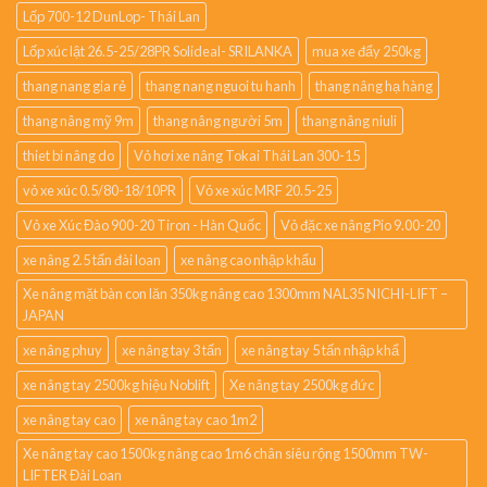
Lốp 700-12 DunLop- Thái Lan
Lốp xúc lật 26.5-25/28PR Solideal- SRILANKA
mua xe đẩy 250kg
thang nang gia rẻ
thang nang nguoi tu hanh
thang nâng hạ hàng
thang nâng mỹ 9m
thang nâng người 5m
thang nâng niuli
thiet bi nâng do
Vỏ hơi xe nâng Tokai Thái Lan 300-15
vỏ xe xúc 0.5/80-18/10PR
Vỏ xe xúc MRF 20.5-25
Vỏ xe Xúc Đào 900-20 Tiron - Hàn Quốc
Vỏ đặc xe nâng Pio 9.00-20
xe nâng 2.5 tấn đài loan
xe nâng cao nhập khẩu
Xe nâng mặt bàn con lăn 350kg nâng cao 1300mm NAL35 NICHI-LIFT –
JAPAN
xe nâng phuy
xe nâng tay 3 tấn
xe nâng tay 5 tấn nhập khẩ
xe nâng tay 2500kg hiệu Noblift
Xe nâng tay 2500kg đức
xe nâng tay cao
xe nâng tay cao 1m2
Xe nâng tay cao 1500kg nâng cao 1m6 chân siêu rộng 1500mm TW-
LIFTER Đài Loan