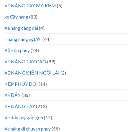
XE NÂNG TAY MẠ KẼM
(5)
xe đẩy hàng
(83)
Xe nâng càng dài
(4)
Thang nâng người
(44)
Bộ kẹp phuy
(24)
XE NÂNG TAY CAO
(89)
XE NÂNG ĐIỆN NGỒI LÁI
(2)
KẸP PHUY ĐÔI
(14)
XE ĐẨY
(36)
XE NÂNG TAY
(212)
Xe đẩy tay gấp gọn
(12)
Xe nâng di chuyen phuy
(59)