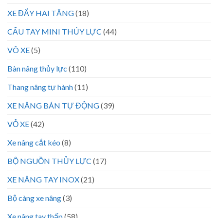
XE ĐẨY HAI TẦNG
(18)
CẨU TAY MINI THỦY LỰC
(44)
VÕ XE
(5)
Bàn nâng thủy lực
(110)
Thang nâng tự hành
(11)
XE NÂNG BÁN TỰ ĐỘNG
(39)
VỎ XE
(42)
Xe nâng cắt kéo
(8)
BỘ NGUỒN THỦY LỰC
(17)
XE NÂNG TAY INOX
(21)
Bộ càng xe nâng
(3)
Xe nâng tay thấp
(58)