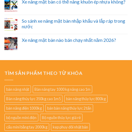
Xe nâng mặt bàn có thể nâng khuôn ép nhựa không?
So sánh xe nâng mặt bàn nhập khẩu và lắp ráp trong
nước
Xe nâng mặt bàn nào bán chạy nhất năm 2026?
TÌM SẢN PHẨM THEO TỪ KHÓA
bàn nâng nhật
Bàn nâng tay 1000 kg nâng cao 1m
Bàn nâng thủy lực 350kg cao 1m5
bàn nâng thủy lực 800kg
bàn nâng điện 1000kg
bán bàn nâng thủy lực 2 tấn
bộ nguồn mini điện
Bộ nguồn thủy lực giá rẻ
cẩu mini bằng tay 2000kg
kẹp phuy đôi nhật bản