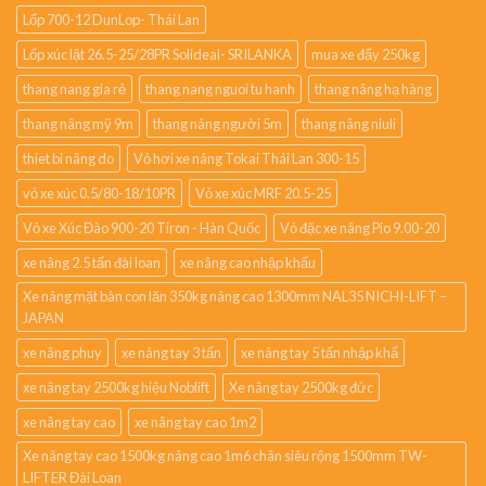
Lốp 700-12 DunLop- Thái Lan
Lốp xúc lật 26.5-25/28PR Solideal- SRILANKA
mua xe đẩy 250kg
thang nang gia rẻ
thang nang nguoi tu hanh
thang nâng hạ hàng
thang nâng mỹ 9m
thang nâng người 5m
thang nâng niuli
thiet bi nâng do
Vỏ hơi xe nâng Tokai Thái Lan 300-15
vỏ xe xúc 0.5/80-18/10PR
Vỏ xe xúc MRF 20.5-25
Vỏ xe Xúc Đào 900-20 Tiron - Hàn Quốc
Vỏ đặc xe nâng Pio 9.00-20
xe nâng 2.5 tấn đài loan
xe nâng cao nhập khẩu
Xe nâng mặt bàn con lăn 350kg nâng cao 1300mm NAL35 NICHI-LIFT –
JAPAN
xe nâng phuy
xe nâng tay 3 tấn
xe nâng tay 5 tấn nhập khẩ
xe nâng tay 2500kg hiệu Noblift
Xe nâng tay 2500kg đức
xe nâng tay cao
xe nâng tay cao 1m2
Xe nâng tay cao 1500kg nâng cao 1m6 chân siêu rộng 1500mm TW-
LIFTER Đài Loan