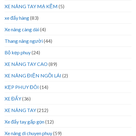
XE NÂNG TAY MẠ KẼM
(5)
xe đẩy hàng
(83)
Xe nâng càng dài
(4)
Thang nâng người
(44)
Bộ kẹp phuy
(24)
XE NÂNG TAY CAO
(89)
XE NÂNG ĐIỆN NGỒI LÁI
(2)
KẸP PHUY ĐÔI
(14)
XE ĐẨY
(36)
XE NÂNG TAY
(212)
Xe đẩy tay gấp gọn
(12)
Xe nâng di chuyen phuy
(59)