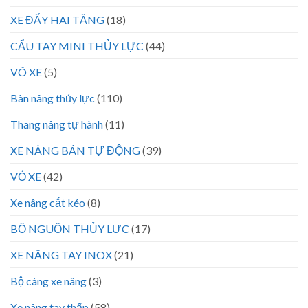
XE ĐẨY HAI TẦNG
(18)
CẨU TAY MINI THỦY LỰC
(44)
VÕ XE
(5)
Bàn nâng thủy lực
(110)
Thang nâng tự hành
(11)
XE NÂNG BÁN TỰ ĐỘNG
(39)
VỎ XE
(42)
Xe nâng cắt kéo
(8)
BỘ NGUỒN THỦY LỰC
(17)
XE NÂNG TAY INOX
(21)
Bộ càng xe nâng
(3)
Xe nâng tay thấp
(58)