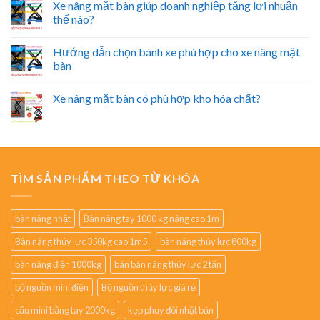
Xe nâng mặt bàn giúp doanh nghiệp tăng lợi nhuận
thế nào?
Hướng dẫn chọn bánh xe phù hợp cho xe nâng mặt
bàn
Xe nâng mặt bàn có phù hợp kho hóa chất?
TÌM SẢN PHẨM THEO TỪ KHÓA
bàn nâng nhật
Bàn nâng tay 1000 kg nâng cao 1m
Bàn nâng thủy lực 350kg cao 1m5
bàn nâng thủy lực 800kg
bàn nâng điện 1000kg
bán bàn nâng thủy lực 2 tấn
bộ nguồn mini điện
Bộ nguồn thủy lực giá rẻ
cẩu mini bằng tay 2000kg
kẹp phuy đôi nhật bản