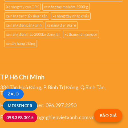
Xe nâng tay cao OPK
xe nâng tay mạ kẽm 2500kg
xe nâng tay thấp siêu ngắn
xe nâng ttay nhập khẩu
xe nâng điện bằng bình
xe nâng điện giá rẻ
xe nâng điện thấp 2000kg đứng lái
xe thang nâng người
xe đẩy hàng 2 tầng
TP.Hồ Chí Minh
334 Tân Hoà Đông, P. Bình Trị Đông, Q.Bình Tân,
TP.HCM
ZALO
Hotline/Zalo/Viber:
096.297.2250
MESSENGER
BÁO GIÁ
Email:
greco@congnghiepvietxanh.com.vn
098.398.0015