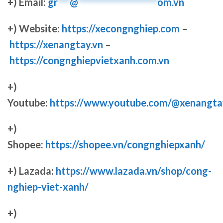
+) Email:
gr
***
@
********************
om.vn
+) Website:
https://xecongnghiep.com
–
https://xenangtay.vn
–
https://congnghiepvietxanh.com.vn
+)
Youtube:
https://www.youtube.com/@xenangta
+)
Shopee:
https://shopee.vn/congnghiepxanh/
+) Lazada:
https://www.lazada.vn/shop/cong-
nghiep-viet-xanh/
+)