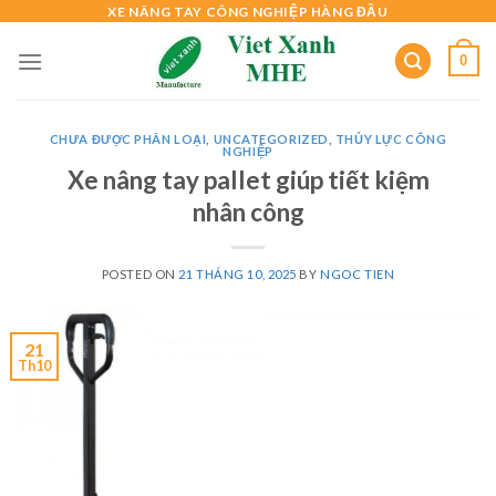
Skip
XE NÂNG TAY CÔNG NGHIỆP HÀNG ĐẦU
to
0
content
CHƯA ĐƯỢC PHÂN LOẠI
,
UNCATEGORIZED
,
THỦY LỰC CÔNG
NGHIỆP
Xe nâng tay pallet giúp tiết kiệm
nhân công
POSTED ON
21 THÁNG 10, 2025
BY
NGOC TIEN
21
Th10