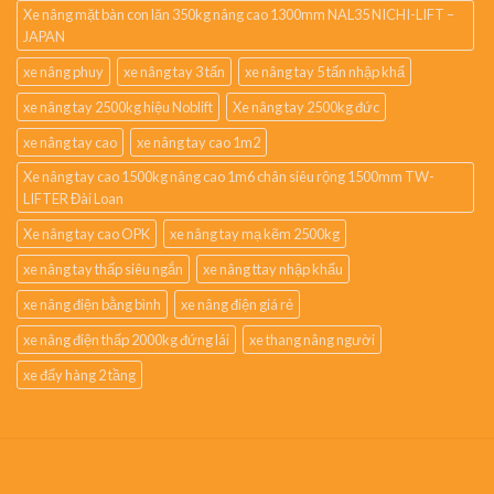
Xe nâng mặt bàn con lăn 350kg nâng cao 1300mm NAL35 NICHI-LIFT –
JAPAN
xe nâng phuy
xe nâng tay 3 tấn
xe nâng tay 5 tấn nhập khẩ
xe nâng tay 2500kg hiệu Noblift
Xe nâng tay 2500kg đức
xe nâng tay cao
xe nâng tay cao 1m2
Xe nâng tay cao 1500kg nâng cao 1m6 chân siêu rộng 1500mm TW-
LIFTER Đài Loan
Xe nâng tay cao OPK
xe nâng tay mạ kẽm 2500kg
xe nâng tay thấp siêu ngắn
xe nâng ttay nhập khẩu
xe nâng điện bằng bình
xe nâng điện giá rẻ
xe nâng điện thấp 2000kg đứng lái
xe thang nâng người
xe đẩy hàng 2 tầng