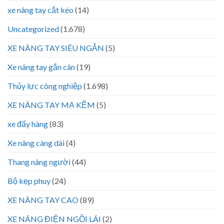
xe nâng tay cắt kéo
(14)
Uncategorized
(1.678)
XE NÂNG TAY SIÊU NGẮN
(5)
Xe nâng tay gắn cân
(19)
Thủy lực công nghiệp
(1.698)
XE NÂNG TAY MẠ KẼM
(5)
xe đẩy hàng
(83)
Xe nâng càng dài
(4)
Thang nâng người
(44)
Bộ kẹp phuy
(24)
XE NÂNG TAY CAO
(89)
XE NÂNG ĐIỆN NGỒI LÁI
(2)