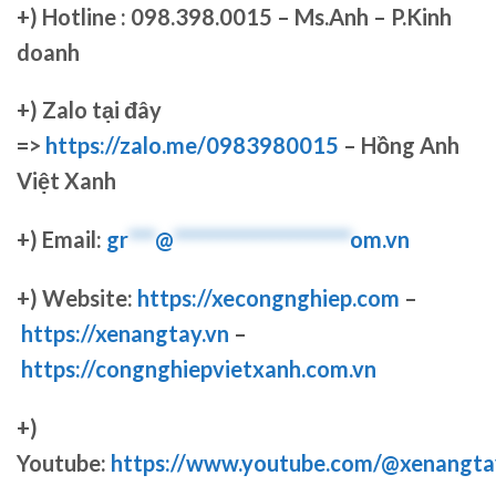
+)
Hotline : 098.398.0015 – Ms.Anh – P.Kinh
doanh
+)
Zalo tại đây
=>
https://zalo.me/0983980015
– Hồng Anh
Việt Xanh
+) Email:
gr
***
@
********************
om.vn
+) Website:
https://xecongnghiep.com
–
https://xenangtay.vn
–
https://congnghiepvietxanh.com.vn
+)
Youtube:
https://www.youtube.com/@xenangta