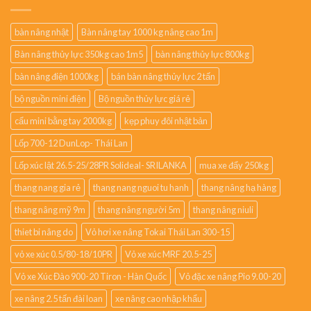
bàn nâng nhật
Bàn nâng tay 1000 kg nâng cao 1m
Bàn nâng thủy lực 350kg cao 1m5
bàn nâng thủy lực 800kg
bàn nâng điện 1000kg
bán bàn nâng thủy lực 2 tấn
bộ nguồn mini điện
Bộ nguồn thủy lực giá rẻ
cẩu mini bằng tay 2000kg
kẹp phuy đôi nhật bản
Lốp 700-12 DunLop- Thái Lan
Lốp xúc lật 26.5-25/28PR Solideal- SRILANKA
mua xe đẩy 250kg
thang nang gia rẻ
thang nang nguoi tu hanh
thang nâng hạ hàng
thang nâng mỹ 9m
thang nâng người 5m
thang nâng niuli
thiet bi nâng do
Vỏ hơi xe nâng Tokai Thái Lan 300-15
vỏ xe xúc 0.5/80-18/10PR
Vỏ xe xúc MRF 20.5-25
Vỏ xe Xúc Đào 900-20 Tiron - Hàn Quốc
Vỏ đặc xe nâng Pio 9.00-20
xe nâng 2.5 tấn đài loan
xe nâng cao nhập khẩu