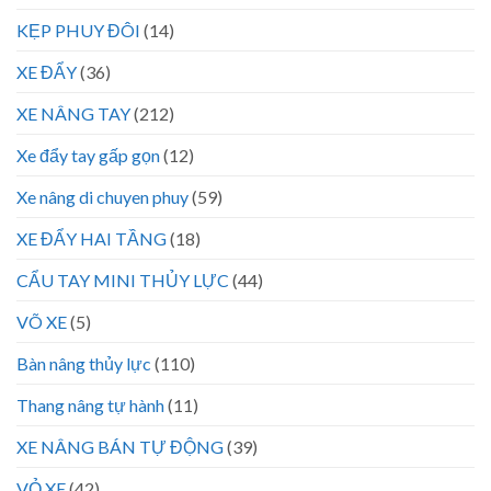
KẸP PHUY ĐÔI
(14)
XE ĐẨY
(36)
XE NÂNG TAY
(212)
Xe đẩy tay gấp gọn
(12)
Xe nâng di chuyen phuy
(59)
XE ĐẨY HAI TẦNG
(18)
CẨU TAY MINI THỦY LỰC
(44)
VÕ XE
(5)
Bàn nâng thủy lực
(110)
Thang nâng tự hành
(11)
XE NÂNG BÁN TỰ ĐỘNG
(39)
VỎ XE
(42)