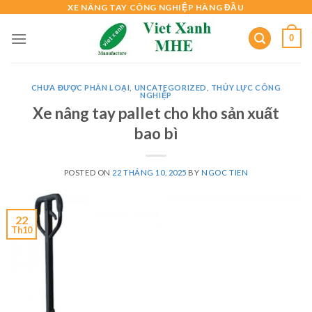
Skip
XE NÂNG TAY CÔNG NGHIỆP HÀNG ĐẦU
to
0
content
CHƯA ĐƯỢC PHÂN LOẠI
,
UNCATEGORIZED
,
THỦY LỰC CÔNG
NGHIỆP
Xe nâng tay pallet cho kho sản xuất
bao bì
POSTED ON
22 THÁNG 10, 2025
BY
NGOC TIEN
22
Th10