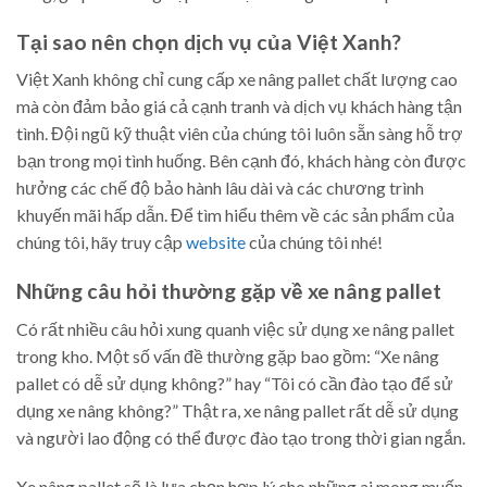
Tại sao nên chọn dịch vụ của Việt Xanh?
Việt Xanh không chỉ cung cấp xe nâng pallet chất lượng cao
mà còn đảm bảo giá cả cạnh tranh và dịch vụ khách hàng tận
tình. Đội ngũ kỹ thuật viên của chúng tôi luôn sẵn sàng hỗ trợ
bạn trong mọi tình huống. Bên cạnh đó, khách hàng còn được
hưởng các chế độ bảo hành lâu dài và các chương trình
khuyến mãi hấp dẫn. Để tìm hiểu thêm về các sản phẩm của
chúng tôi, hãy truy cập
website
của chúng tôi nhé!
Những câu hỏi thường gặp về xe nâng pallet
Có rất nhiều câu hỏi xung quanh việc sử dụng xe nâng pallet
trong kho. Một số vấn đề thường gặp bao gồm: “Xe nâng
pallet có dễ sử dụng không?” hay “Tôi có cần đào tạo để sử
dụng xe nâng không?” Thật ra, xe nâng pallet rất dễ sử dụng
và người lao động có thể được đào tạo trong thời gian ngắn.
Xe nâng pallet sẽ là lựa chọn hợp lý cho những ai mong muốn