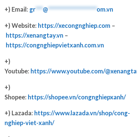
+) Email:
gr
***
@
********************
om.vn
+) Website:
https://xecongnghiep.com
–
https://xenangtay.vn
–
https://congnghiepvietxanh.com.vn
+)
Youtube:
https://www.youtube.com/@xenangta
+)
Shopee:
https://shopee.vn/congnghiepxanh/
+) Lazada:
https://www.lazada.vn/shop/cong-
nghiep-viet-xanh/