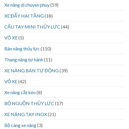
Xe nâng di chuyen phuy
(59)
XE ĐẨY HAI TẦNG
(18)
CẨU TAY MINI THỦY LỰC
(44)
VÕ XE
(5)
Bàn nâng thủy lực
(110)
Thang nâng tự hành
(11)
XE NÂNG BÁN TỰ ĐỘNG
(39)
VỎ XE
(42)
Xe nâng cắt kéo
(8)
BỘ NGUỒN THỦY LỰC
(17)
XE NÂNG TAY INOX
(21)
Bộ càng xe nâng
(3)