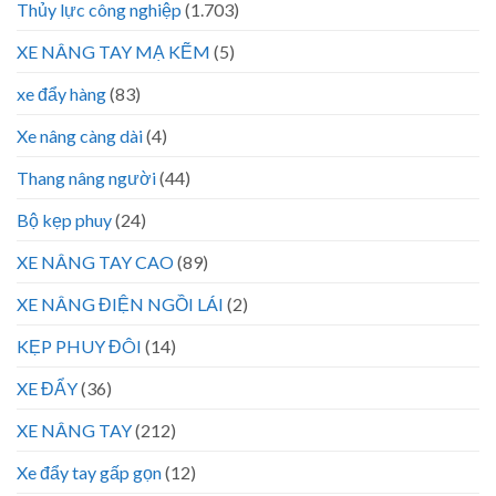
Thủy lực công nghiệp
(1.703)
XE NÂNG TAY MẠ KẼM
(5)
xe đẩy hàng
(83)
Xe nâng càng dài
(4)
Thang nâng người
(44)
Bộ kẹp phuy
(24)
XE NÂNG TAY CAO
(89)
XE NÂNG ĐIỆN NGỒI LÁI
(2)
KẸP PHUY ĐÔI
(14)
XE ĐẨY
(36)
XE NÂNG TAY
(212)
Xe đẩy tay gấp gọn
(12)