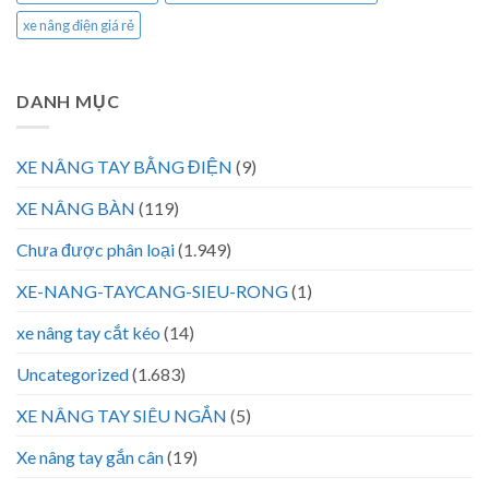
xe nâng điện giá rẻ
DANH MỤC
XE NÂNG TAY BẰNG ĐIỆN
(9)
XE NÂNG BÀN
(119)
Chưa được phân loại
(1.949)
XE-NANG-TAYCANG-SIEU-RONG
(1)
xe nâng tay cắt kéo
(14)
Uncategorized
(1.683)
XE NÂNG TAY SIÊU NGẮN
(5)
Xe nâng tay gắn cân
(19)