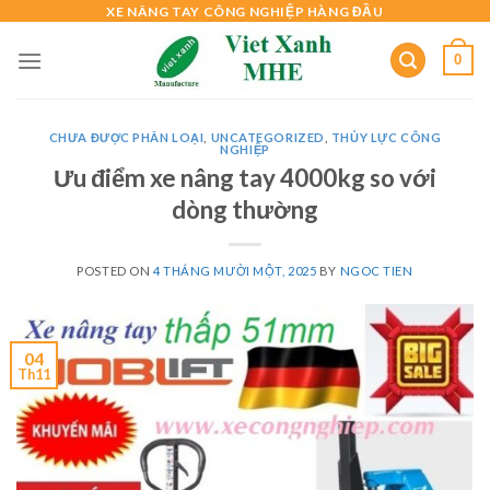
Skip
XE NÂNG TAY CÔNG NGHIỆP HÀNG ĐẦU
to
0
content
CHƯA ĐƯỢC PHÂN LOẠI
,
UNCATEGORIZED
,
THỦY LỰC CÔNG
NGHIỆP
Ưu điểm xe nâng tay 4000kg so với
dòng thường
POSTED ON
4 THÁNG MƯỜI MỘT, 2025
BY
NGOC TIEN
04
Th11