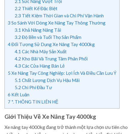
2.1
Sức Nâng Vượt Trội
2.2
Thiết Kế Đặc Biệt
2.3
Tiết Kiệm Thời Gian và Chi Phí Vận Hành
3
So Sánh Với Dòng Xe Nâng Tay Thông Thường
3.1
Khả Năng Nâng Tải
3.2
Độ Bền và Tuổi Thọ Sản Phẩm
4
Đối Tượng Sử Dụng Xe Nâng Tay 4000kg
4.1
Các Nhà Máy Sản Xuất
4.2
Kho Bãi Và Trung Tâm Phân Phối
4.3
Các Cửa Hàng Bán Lẻ
5
Xe Nâng Tay Công Nghiệp: Lợi Ích Và Điều Cần Lưu Ý
5.1
Chất Lượng Dịch Vụ Hậu Mãi
5.2
Chi Phí Đầu Tư
6
Kết Luận
7
*. THÔNG TIN LIÊN HỆ
Giới Thiệu Về Xe Nâng Tay 4000kg
Xe nâng tay 4000kg đang trở thành một lựa chọn ưu tiên cho