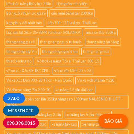
bán bàn nâng thủy lực 2 tấn
bộ nguồn mini điện
Bộ nguồn thủy lực giá rẻ
cẩu mini bằng tay 2000kg
kẹp phuy đôi nhật bản
Lốp 700-12 DunLop- Thái Lan
Lốp xúc lật 26.5-25/28PR Solideal- SRILANKA
mua xe đẩy 250kg
thang nang gia rẻ
thang nang nguoi tu hanh
thang nâng hạ hàng
thang nâng mỹ 9m
thang nâng người 5m
thang nâng niuli
thiet bi nâng do
Vỏ hơi xe nâng Tokai Thái Lan 300-15
vỏ xe xúc 0.5/80-18/10PR
Vỏ xe xúc MRF 20.5-25
Vỏ xe Xúc Đào 900-20 Tiron - Hàn Quốc
Vỏ xe yokohama Y520
Vỏ đặc xe nâng Pio 9.00-20
xe nâng 2.5 tấn đài loan
ZALO
Xe nâng mặt bàn con lăn 350kg nâng cao 1300mm NAL35 NICHI-LIFT –
JAPAN
MESSENGER
xe nâng phuy
xe nâng tay 3 tấn
xe nâng tay 5 tấn nhập khẩ
BÁO GIÁ
098.398.0015
Xe nâng tay 2500kg đức
xe nâng tay cao
xe nâng tay cao 1m2
Xe nâng tay cao 1500kg nâng cao 1m6 chân siêu rộng 1500mm TW-