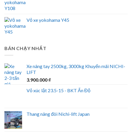
Vỏ xe yokohama Y45
BÁN CHẠY NHẤT
Xe nâng tay 2500kg, 3000kg Khuyến mãi NICHI-
LIFT
3.900.000
₫
Vỏ xúc lật 23.5-15 - BKT Ấn Độ
Thang nâng đôi Nichi-lift Japan