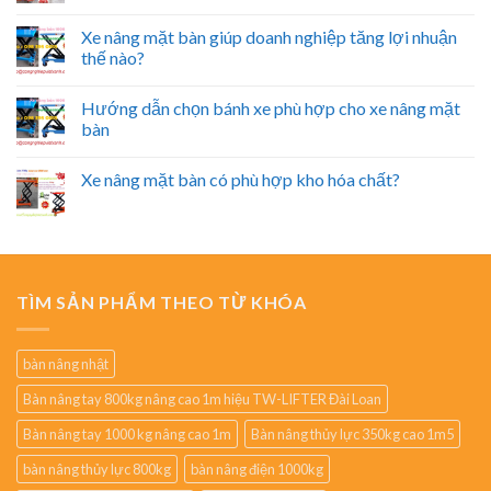
Xe nâng mặt bàn giúp doanh nghiệp tăng lợi nhuận
thế nào?
Hướng dẫn chọn bánh xe phù hợp cho xe nâng mặt
bàn
Xe nâng mặt bàn có phù hợp kho hóa chất?
TÌM SẢN PHẨM THEO TỪ KHÓA
bàn nâng nhật
Bàn nâng tay 800kg nâng cao 1m hiệu TW-LIFTER Đài Loan
Bàn nâng tay 1000 kg nâng cao 1m
Bàn nâng thủy lực 350kg cao 1m5
bàn nâng thủy lực 800kg
bàn nâng điện 1000kg