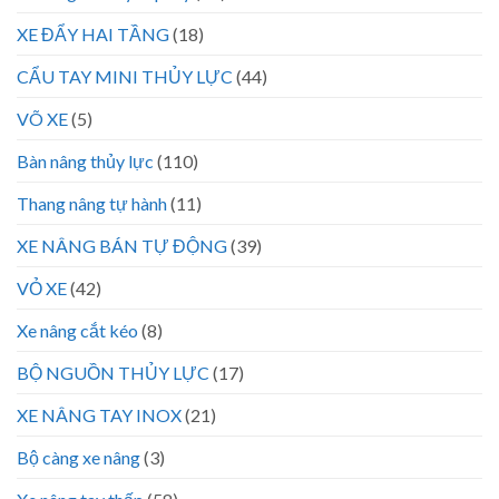
XE ĐẨY HAI TẦNG
(18)
CẨU TAY MINI THỦY LỰC
(44)
VÕ XE
(5)
Bàn nâng thủy lực
(110)
Thang nâng tự hành
(11)
XE NÂNG BÁN TỰ ĐỘNG
(39)
VỎ XE
(42)
Xe nâng cắt kéo
(8)
BỘ NGUỒN THỦY LỰC
(17)
XE NÂNG TAY INOX
(21)
Bộ càng xe nâng
(3)