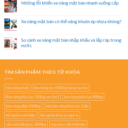
Những lỗi khiến xe nâng mặt bàn nhanh xuống cấp
Xe nâng mặt bàn có thể nâng khuôn ép nhựa không?
So sánh xe nâng mặt bàn nhập khẩu và lắp ráp trong
nước
TÌM SẢN PHẨM THEO TỪ KHÓA
bàn nâng nhật
Bàn nâng tay 1000 kg nâng cao 1m
Bàn nâng thủy lực 350kg cao 1m5
bàn nâng thủy lực 800kg
bàn nâng điện 1000kg
bán bàn nâng thủy lực 2 tấn
bộ nguồn mini điện
Bộ nguồn thủy lực giá rẻ
cẩu mini bằng tay 2000kg
kẹp phuy đôi nhật bản