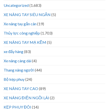
Uncategorized
(1.683)
XE NÂNG TAY SIÊU NGẮN
(5)
Xe nâng tay gắn cân
(19)
Thủy lực công nghiệp
(1.703)
XE NÂNG TAY MẠ KẼM
(5)
xe đẩy hàng
(83)
Xe nâng càng dài
(4)
Thang nâng người
(44)
Bộ kẹp phuy
(24)
XE NÂNG TAY CAO
(89)
XE NÂNG ĐIỆN NGỒI LÁI
(2)
KẸP PHUY ĐÔI
(14)