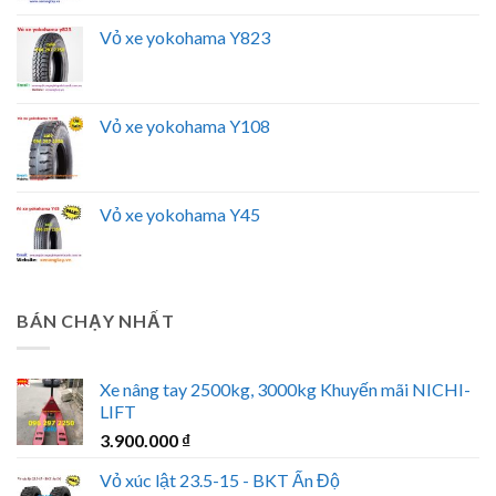
Vỏ xe yokohama Y823
Vỏ xe yokohama Y108
Vỏ xe yokohama Y45
BÁN CHẠY NHẤT
Xe nâng tay 2500kg, 3000kg Khuyến mãi NICHI-
LIFT
3.900.000
₫
Vỏ xúc lật 23.5-15 - BKT Ấn Độ