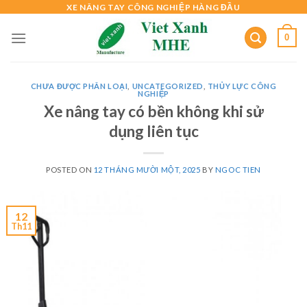
Skip
XE NÂNG TAY CÔNG NGHIỆP HÀNG ĐẦU
to
0
content
CHƯA ĐƯỢC PHÂN LOẠI
,
UNCATEGORIZED
,
THỦY LỰC CÔNG
NGHIỆP
Xe nâng tay có bền không khi sử
dụng liên tục
POSTED ON
12 THÁNG MƯỜI MỘT, 2025
BY
NGOC TIEN
12
Th11