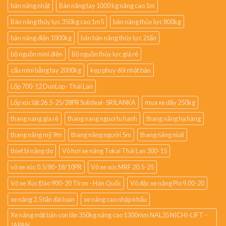
bàn nâng nhật
Bàn nâng tay 1000 kg nâng cao 1m
Bàn nâng thủy lực 350kg cao 1m5
bàn nâng thủy lực 800kg
bàn nâng điện 1000kg
bán bàn nâng thủy lực 2 tấn
bộ nguồn mini điện
Bộ nguồn thủy lực giá rẻ
cẩu mini bằng tay 2000kg
kẹp phuy đôi nhật bản
Lốp 700-12 DunLop- Thái Lan
Lốp xúc lật 26.5-25/28PR Solideal- SRILANKA
mua xe đẩy 250kg
thang nang gia rẻ
thang nang nguoi tu hanh
thang nâng hạ hàng
thang nâng mỹ 9m
thang nâng người 5m
thang nâng niuli
thiet bi nâng do
Vỏ hơi xe nâng Tokai Thái Lan 300-15
vỏ xe xúc 0.5/80-18/10PR
Vỏ xe xúc MRF 20.5-25
Vỏ xe Xúc Đào 900-20 Tiron - Hàn Quốc
Vỏ đặc xe nâng Pio 9.00-20
xe nâng 2.5 tấn đài loan
xe nâng cao nhập khẩu
Xe nâng mặt bàn con lăn 350kg nâng cao 1300mm NAL35 NICHI-LIFT –
JAPAN