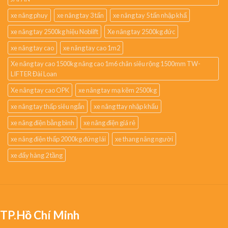
xe nâng phuy
xe nâng tay 3 tấn
xe nâng tay 5 tấn nhập khẩ
xe nâng tay 2500kg hiệu Noblift
Xe nâng tay 2500kg đức
xe nâng tay cao
xe nâng tay cao 1m2
Xe nâng tay cao 1500kg nâng cao 1m6 chân siêu rộng 1500mm TW-
LIFTER Đài Loan
Xe nâng tay cao OPK
xe nâng tay mạ kẽm 2500kg
xe nâng tay thấp siêu ngắn
xe nâng ttay nhập khẩu
xe nâng điện bằng bình
xe nâng điện giá rẻ
xe nâng điện thấp 2000kg đứng lái
xe thang nâng người
xe đẩy hàng 2 tầng
TP.Hồ Chí Minh