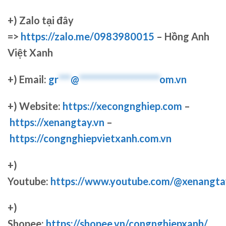
+)
Zalo tại đây
=>
https://zalo.me/0983980015
– Hồng Anh
Việt Xanh
+) Email:
gr
***
@
********************
om.vn
+) Website:
https://xecongnghiep.com
–
https://xenangtay.vn
–
https://congnghiepvietxanh.com.vn
+)
Youtube:
https://www.youtube.com/@xenangta
+)
Shopee:
https://shopee.vn/congnghiepxanh/