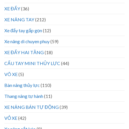
XE ĐẨY
(36)
XE NÂNG TAY
(212)
Xe đẩy tay gấp gọn
(12)
Xe nâng di chuyen phuy
(59)
XE ĐẨY HAI TẦNG
(18)
CẨU TAY MINI THỦY LỰC
(44)
VÕ XE
(5)
Bàn nâng thủy lực
(110)
Thang nâng tự hành
(11)
XE NÂNG BÁN TỰ ĐỘNG
(39)
VỎ XE
(42)
Xe nâng cắt kéo
(8)