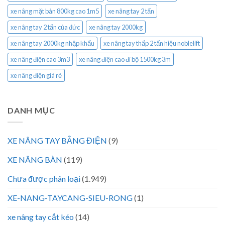
xe nâng mặt bàn 800kg cao 1m5
xe nâng tay 2 tấn
xe nâng tay 2 tấn của đức
xe nâng tay 2000kg
xe nâng tay 2000kg nhập khẩu
xe nâng tay thấp 2 tấn hiệu noblelift
xe nâng điện cao 3m3
xe nâng điện cao đi bộ 1500kg 3m
xe nâng điện giá rẻ
DANH MỤC
XE NÂNG TAY BẰNG ĐIỆN
(9)
XE NÂNG BÀN
(119)
Chưa được phân loại
(1.949)
XE-NANG-TAYCANG-SIEU-RONG
(1)
xe nâng tay cắt kéo
(14)