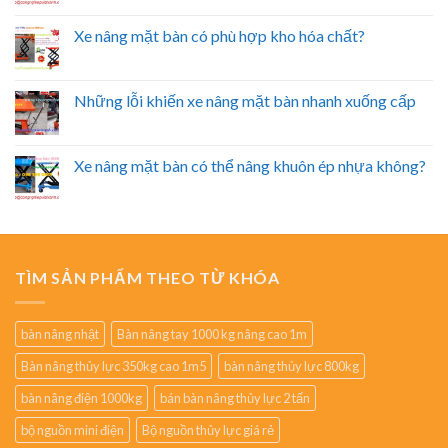
Xe nâng mặt bàn có phù hợp kho hóa chất?
Những lỗi khiến xe nâng mặt bàn nhanh xuống cấp
Xe nâng mặt bàn có thể nâng khuôn ép nhựa không?
TÌM SẢN PHẨM THEO TỪ KHÓA
bàn nâng nhật
Bàn nâng tay 1000 kg nâng cao 1m
Bàn nâng thủy lực 350kg cao 1m5
bàn nâng thủy lực 800kg
bàn nâng điện 1000kg
bán bàn nâng thủy lực 2 tấn
bộ nguồn mini điện
Bộ nguồn thủy lực giá rẻ