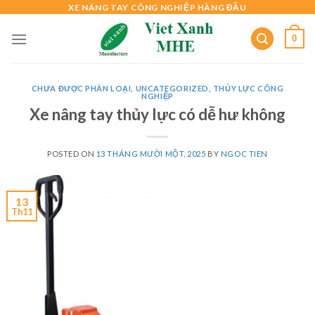
Skip
XE NÂNG TAY CÔNG NGHIỆP HÀNG ĐẦU
to
0
content
CHƯA ĐƯỢC PHÂN LOẠI
,
UNCATEGORIZED
,
THỦY LỰC CÔNG
NGHIỆP
Xe nâng tay thủy lực có dễ hư không
POSTED ON
13 THÁNG MƯỜI MỘT, 2025
BY
NGOC TIEN
13
Th11