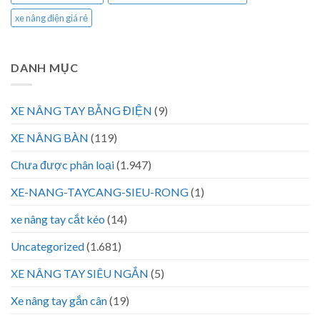
xe nâng điện giá rẻ
DANH MỤC
XE NÂNG TAY BẰNG ĐIỆN
(9)
XE NÂNG BÀN
(119)
Chưa được phân loại
(1.947)
XE-NANG-TAYCANG-SIEU-RONG
(1)
xe nâng tay cắt kéo
(14)
Uncategorized
(1.681)
XE NÂNG TAY SIÊU NGẮN
(5)
Xe nâng tay gắn cân
(19)