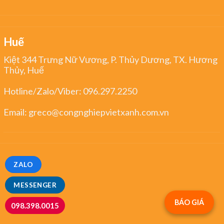
Huế
Kiệt 344 Trưng Nữ Vương, P. Thủy Dương, TX. Hương
Thủy, Huế
Hotline/Zalo/Viber:
096.297.2250
Email:
greco@congnghiepvietxanh.com.vn
ZALO
MESSENGER
BÁO GIÁ
098.398.0015