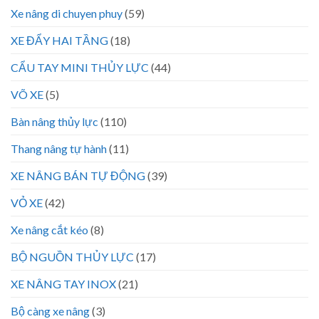
Xe nâng di chuyen phuy
(59)
XE ĐẨY HAI TẦNG
(18)
CẨU TAY MINI THỦY LỰC
(44)
VÕ XE
(5)
Bàn nâng thủy lực
(110)
Thang nâng tự hành
(11)
XE NÂNG BÁN TỰ ĐỘNG
(39)
VỎ XE
(42)
Xe nâng cắt kéo
(8)
BỘ NGUỒN THỦY LỰC
(17)
XE NÂNG TAY INOX
(21)
Bộ càng xe nâng
(3)