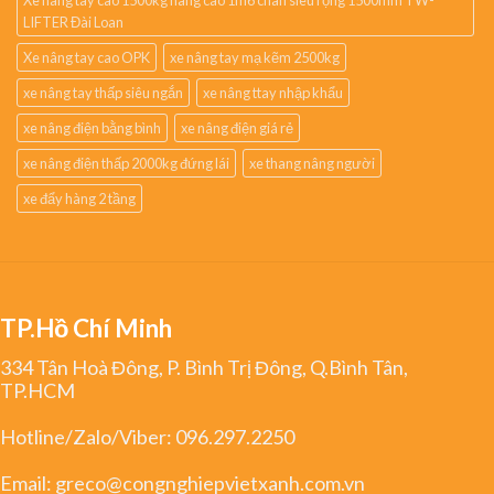
LIFTER Đài Loan
Xe nâng tay cao OPK
xe nâng tay mạ kẽm 2500kg
xe nâng tay thấp siêu ngắn
xe nâng ttay nhập khẩu
xe nâng điện bằng bình
xe nâng điện giá rẻ
xe nâng điện thấp 2000kg đứng lái
xe thang nâng người
xe đẩy hàng 2 tầng
TP.Hồ Chí Minh
334 Tân Hoà Đông, P. Bình Trị Đông, Q.Bình Tân,
TP.HCM
Hotline/Zalo/Viber:
096.297.2250
Email:
greco@congnghiepvietxanh.com.vn