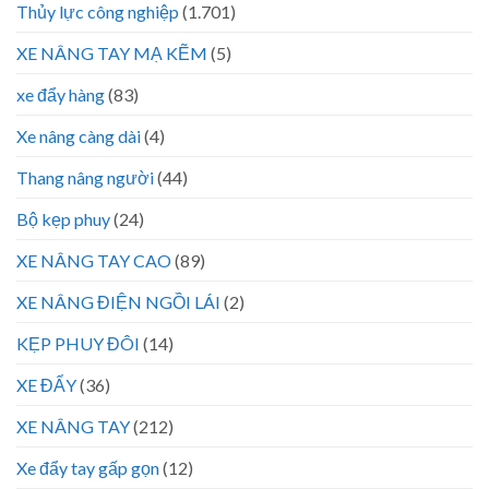
Thủy lực công nghiệp
(1.701)
XE NÂNG TAY MẠ KẼM
(5)
xe đẩy hàng
(83)
Xe nâng càng dài
(4)
Thang nâng người
(44)
Bộ kẹp phuy
(24)
XE NÂNG TAY CAO
(89)
XE NÂNG ĐIỆN NGỒI LÁI
(2)
KẸP PHUY ĐÔI
(14)
XE ĐẨY
(36)
XE NÂNG TAY
(212)
Xe đẩy tay gấp gọn
(12)