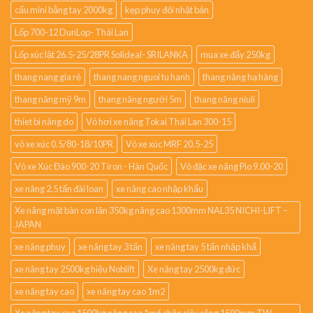
cẩu mini bằng tay 2000kg
kẹp phuy đôi nhật bản
Lốp 700-12 DunLop- Thái Lan
Lốp xúc lật 26.5-25/28PR Solideal- SRILANKA
mua xe đẩy 250kg
thang nang gia rẻ
thang nang nguoi tu hanh
thang nâng hạ hàng
thang nâng mỹ 9m
thang nâng người 5m
thang nâng niuli
thiet bi nâng do
Vỏ hơi xe nâng Tokai Thái Lan 300-15
vỏ xe xúc 0.5/80-18/10PR
Vỏ xe xúc MRF 20.5-25
Vỏ xe Xúc Đào 900-20 Tiron - Hàn Quốc
Vỏ đặc xe nâng Pio 9.00-20
xe nâng 2.5 tấn đài loan
xe nâng cao nhập khẩu
Xe nâng mặt bàn con lăn 350kg nâng cao 1300mm NAL35 NICHI-LIFT –
JAPAN
xe nâng phuy
xe nâng tay 3 tấn
xe nâng tay 5 tấn nhập khẩ
xe nâng tay 2500kg hiệu Noblift
Xe nâng tay 2500kg đức
xe nâng tay cao
xe nâng tay cao 1m2
Xe nâng tay cao 1500kg nâng cao 1m6 chân siêu rộng 1500mm TW-