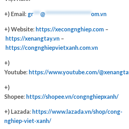
+) Email:
gr
***
@
********************
om.vn
+) Website:
https://xecongnghiep.com
–
https://xenangtay.vn
–
https://congnghiepvietxanh.com.vn
+)
Youtube:
https://www.youtube.com/@xenangta
+)
Shopee:
https://shopee.vn/congnghiepxanh/
+) Lazada:
https://www.lazada.vn/shop/cong-
nghiep-viet-xanh/