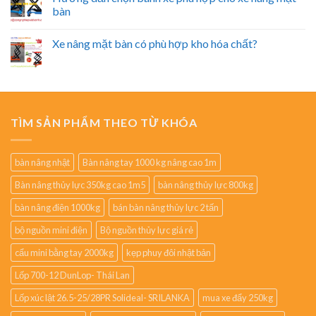
bàn
Xe nâng mặt bàn có phù hợp kho hóa chất?
TÌM SẢN PHẨM THEO TỪ KHÓA
bàn nâng nhật
Bàn nâng tay 1000 kg nâng cao 1m
Bàn nâng thủy lực 350kg cao 1m5
bàn nâng thủy lực 800kg
bàn nâng điện 1000kg
bán bàn nâng thủy lực 2 tấn
bộ nguồn mini điện
Bộ nguồn thủy lực giá rẻ
cẩu mini bằng tay 2000kg
kẹp phuy đôi nhật bản
Lốp 700-12 DunLop- Thái Lan
Lốp xúc lật 26.5-25/28PR Solideal- SRILANKA
mua xe đẩy 250kg