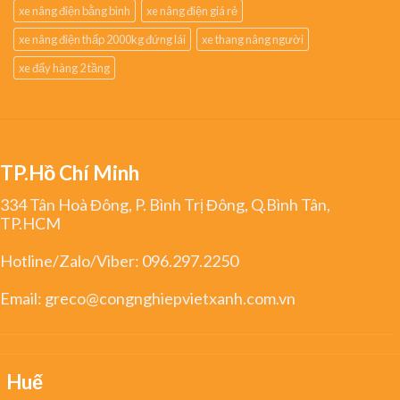
xe nâng điện bằng bình
xe nâng điện giá rẻ
xe nâng điện thấp 2000kg đứng lái
xe thang nâng người
xe đẩy hàng 2 tầng
TP.Hồ Chí Minh
334 Tân Hoà Đông, P. Bình Trị Đông, Q.Bình Tân,
TP.HCM
Hotline/Zalo/Viber:
096.297.2250
Email:
greco@congnghiepvietxanh.com.vn
Huế