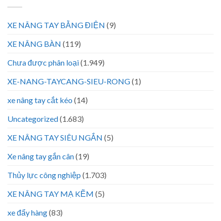
XE NÂNG TAY BẰNG ĐIỆN
(9)
XE NÂNG BÀN
(119)
Chưa được phân loại
(1.949)
XE-NANG-TAYCANG-SIEU-RONG
(1)
xe nâng tay cắt kéo
(14)
Uncategorized
(1.683)
XE NÂNG TAY SIÊU NGẮN
(5)
Xe nâng tay gắn cân
(19)
Thủy lực công nghiệp
(1.703)
XE NÂNG TAY MẠ KẼM
(5)
xe đẩy hàng
(83)