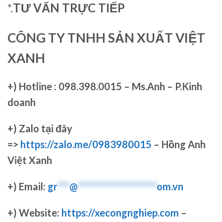
*.
TƯ VẤN TRỰC TIẾP
CÔNG TY TNHH SẢN XUẤT VIỆT
XANH
+)
Hotline : 098.398.0015 – Ms.Anh – P.Kinh
doanh
+)
Zalo tại đây
=>
https://zalo.me/0983980015
– Hồng Anh
Việt Xanh
+) Email:
gr
***
@
********************
om.vn
+) Website:
https://xecongnghiep.com
–