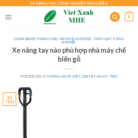
Skip
XE NÂNG TAY CÔNG NGHIỆP HÀNG ĐẦU
to
0
content
CHƯA ĐƯỢC PHÂN LOẠI
,
UNCATEGORIZED
,
THỦY LỰC CÔNG
NGHIỆP
Xe nâng tay nào phù hợp nhà máy chế
biến gỗ
POSTED ON
15 THÁNG MƯỜI MỘT, 2025
BY
NGOC TIEN
15
Th11