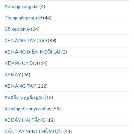
Xe nâng càng dài
(4)
Thang nâng người
(44)
Bộ kẹp phuy
(24)
XE NÂNG TAY CAO
(89)
XE NÂNG ĐIỆN NGỒI LÁI
(2)
KẸP PHUY ĐÔI
(14)
XE ĐẨY
(36)
XE NÂNG TAY
(212)
Xe đẩy tay gấp gọn
(12)
Xe nâng di chuyen phuy
(59)
XE ĐẨY HAI TẦNG
(18)
CẨU TAY MINI THỦY LỰC
(44)