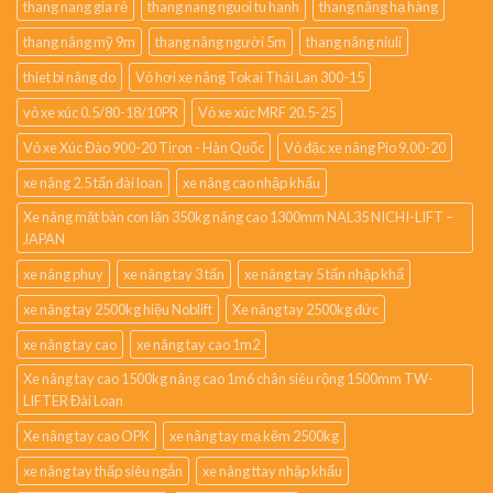
thang nang gia rẻ
thang nang nguoi tu hanh
thang nâng hạ hàng
thang nâng mỹ 9m
thang nâng người 5m
thang nâng niuli
thiet bi nâng do
Vỏ hơi xe nâng Tokai Thái Lan 300-15
vỏ xe xúc 0.5/80-18/10PR
Vỏ xe xúc MRF 20.5-25
Vỏ xe Xúc Đào 900-20 Tiron - Hàn Quốc
Vỏ đặc xe nâng Pio 9.00-20
xe nâng 2.5 tấn đài loan
xe nâng cao nhập khẩu
Xe nâng mặt bàn con lăn 350kg nâng cao 1300mm NAL35 NICHI-LIFT –
JAPAN
xe nâng phuy
xe nâng tay 3 tấn
xe nâng tay 5 tấn nhập khẩ
xe nâng tay 2500kg hiệu Noblift
Xe nâng tay 2500kg đức
xe nâng tay cao
xe nâng tay cao 1m2
Xe nâng tay cao 1500kg nâng cao 1m6 chân siêu rộng 1500mm TW-
LIFTER Đài Loan
Xe nâng tay cao OPK
xe nâng tay mạ kẽm 2500kg
xe nâng tay thấp siêu ngắn
xe nâng ttay nhập khẩu