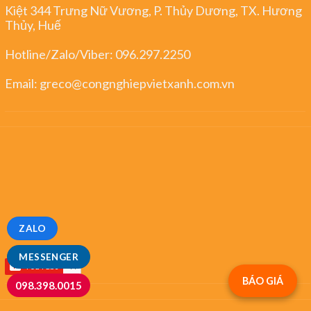
Kiệt 344 Trưng Nữ Vương, P. Thủy Dương, TX. Hương
Thủy, Huế
Hotline/Zalo/Viber:
096.297.2250
Email:
greco@congnghiepvietxanh.com.vn
ZALO
MESSENGER
BÁO GIÁ
098.398.0015