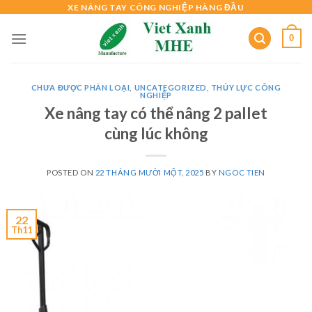
Skip
XE NÂNG TAY CÔNG NGHIỆP HÀNG ĐẦU
to
0
content
CHƯA ĐƯỢC PHÂN LOẠI
,
UNCATEGORIZED
,
THỦY LỰC CÔNG
NGHIỆP
Xe nâng tay có thể nâng 2 pallet
cùng lúc không
POSTED ON
22 THÁNG MƯỜI MỘT, 2025
BY
NGOC TIEN
22
Th11