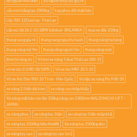
bộ nguồn mini điện
Bộ nguồn thủy lực giá rẻ
cẩu mini bằng tay 2000kg
kẹp phuy đôi nhật bản
Lốp 700-12 DunLop- Thái Lan
Lốp xúc lật 26.5-25/28PR Solideal- SRILANKA
mua xe đẩy 250kg
thang nang gia rẻ
thang nang nguoi tu hanh
thang nâng hạ hàng
thang nâng mỹ 9m
thang nâng người 5m
thang nâng niuli
thiet bi nâng do
Vỏ hơi xe nâng Tokai Thái Lan 300-15
vỏ xe xúc 0.5/80-18/10PR
Vỏ xe xúc MRF 20.5-25
Vỏ xe Xúc Đào 900-20 Tiron - Hàn Quốc
Vỏ đặc xe nâng Pio 9.00-20
xe nâng 2.5 tấn đài loan
xe nâng cao nhập khẩu
Xe nâng mặt bàn con lăn 350kg nâng cao 1300mm NAL35 NICHI-LIFT –
JAPAN
xe nâng phuy
xe nâng tay 3 tấn
xe nâng tay 5 tấn nhập khẩ
xe nâng tay 2500kg hiệu Noblift
Xe nâng tay 2500kg đức
xe nâng tay cao
xe nâng tay cao 1m2