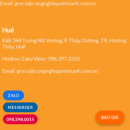
Email:
greco@congnghiepvietxanh.com.vn
Huế
Kiệt 344 Trưng Nữ Vương, P. Thủy Dương, TX. Hương
Thủy, Huế
Hotline/Zalo/Viber:
096.297.2250
Email:
greco@congnghiepvietxanh.com.vn
ZALO
MESSENGER
BÁO GIÁ
098.398.0015