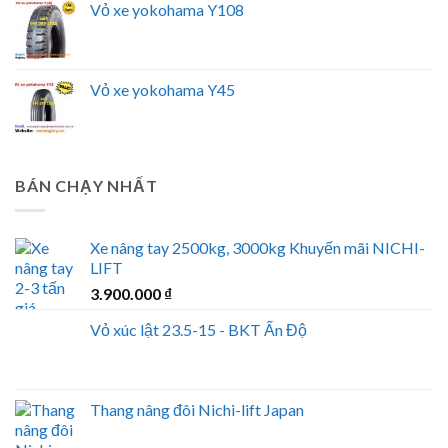
Vỏ xe yokohama Y108
Vỏ xe yokohama Y45
BÁN CHẠY NHẤT
Xe nâng tay 2500kg, 3000kg Khuyến mãi NICHI-
LIFT
3.900.000
₫
Vỏ xúc lật 23.5-15 - BKT Ấn Độ
Thang nâng đôi Nichi-lift Japan