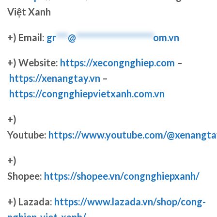
Việt Xanh
+) Email:
gr
***
@
********************
om.vn
+) Website:
https://xecongnghiep.com
–
https://xenangtay.vn
–
https://congnghiepvietxanh.com.vn
+)
Youtube:
https://www.youtube.com/@xenangta
+)
Shopee:
https://shopee.vn/congnghiepxanh/
+) Lazada:
https://www.lazada.vn/shop/cong-
nghiep-viet-xanh/