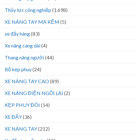
Thủy lực công nghiệp
(1.698)
XE NÂNG TAY MẠ KẼM
(5)
xe đẩy hàng
(83)
Xe nâng càng dài
(4)
Thang nâng người
(44)
Bộ kẹp phuy
(24)
XE NÂNG TAY CAO
(89)
XE NÂNG ĐIỆN NGỒI LÁI
(2)
KẸP PHUY ĐÔI
(14)
XE ĐẨY
(36)
XE NÂNG TAY
(212)