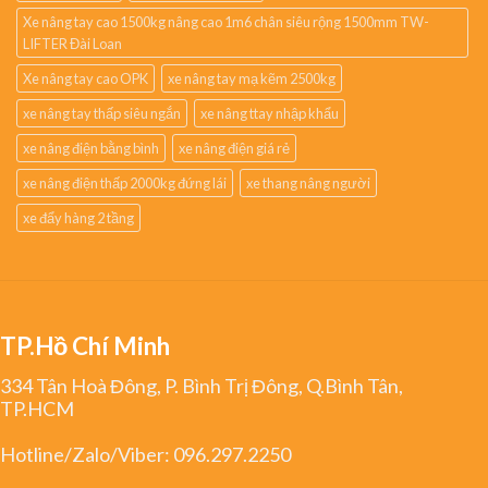
Xe nâng tay cao 1500kg nâng cao 1m6 chân siêu rộng 1500mm TW-
LIFTER Đài Loan
Xe nâng tay cao OPK
xe nâng tay mạ kẽm 2500kg
xe nâng tay thấp siêu ngắn
xe nâng ttay nhập khẩu
xe nâng điện bằng bình
xe nâng điện giá rẻ
xe nâng điện thấp 2000kg đứng lái
xe thang nâng người
xe đẩy hàng 2 tầng
TP.Hồ Chí Minh
334 Tân Hoà Đông, P. Bình Trị Đông, Q.Bình Tân,
TP.HCM
Hotline/Zalo/Viber:
096.297.2250