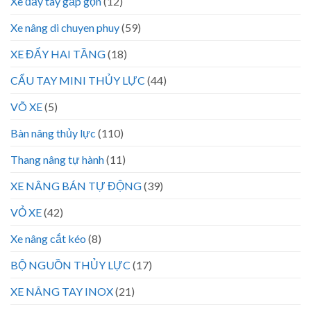
Xe đẩy tay gấp gọn
(12)
Xe nâng di chuyen phuy
(59)
XE ĐẨY HAI TẦNG
(18)
CẨU TAY MINI THỦY LỰC
(44)
VÕ XE
(5)
Bàn nâng thủy lực
(110)
Thang nâng tự hành
(11)
XE NÂNG BÁN TỰ ĐỘNG
(39)
VỎ XE
(42)
Xe nâng cắt kéo
(8)
BỘ NGUỒN THỦY LỰC
(17)
XE NÂNG TAY INOX
(21)