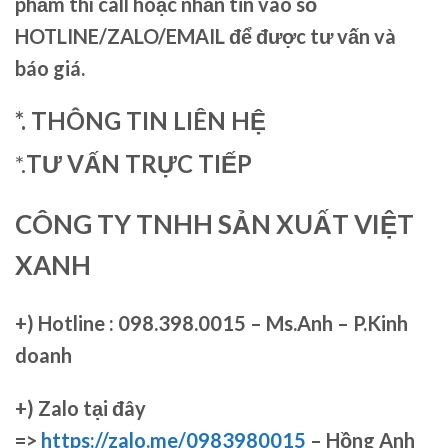
phẩm thì call hoặc nhắn tin vào số
HOTLINE/ZALO/EMAIL để được tư vấn và
báo giá.
*. THÔNG TIN LIÊN HỆ
*.
TƯ VẤN TRỰC TIẾP
CÔNG TY TNHH SẢN XUẤT VIỆT
XANH
+)
Hotline : 098.398.0015 – Ms.Anh – P.Kinh
doanh
+)
Zalo tại đây
=>
https://zalo.me/0983980015
– Hồng Anh