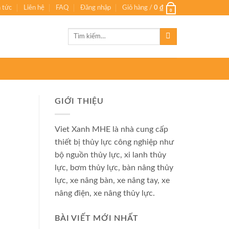
n tức
Liên hệ
FAQ
Đăng nhập
Giỏ hàng /
0
₫
0
Tìm
kiếm:
GIỚI THIỆU
Viet Xanh MHE là nhà cung cấp
thiết bị thủy lực công nghiệp như
bộ nguồn thủy lực, xi lanh thủy
lực, bơm thủy lực, bàn nâng thủy
lực, xe nâng bàn, xe nâng tay, xe
nâng điện, xe nâng thủy lực.
BÀI VIẾT MỚI NHẤT