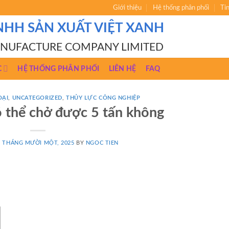
Giới thiệu
Hệ thống phân phối
Ti
NHH SẢN XUẤT VIỆT XANH
ANUFACTURE COMPANY LIMITED
C
HỆ THỐNG PHÂN PHỐI
LIÊN HỆ
FAQ
OẠI
,
UNCATEGORIZED
,
THỦY LỰC CÔNG NGHIỆP
ó thể chở được 5 tấn không
7 THÁNG MƯỜI MỘT, 2025
BY
NGOC TIEN