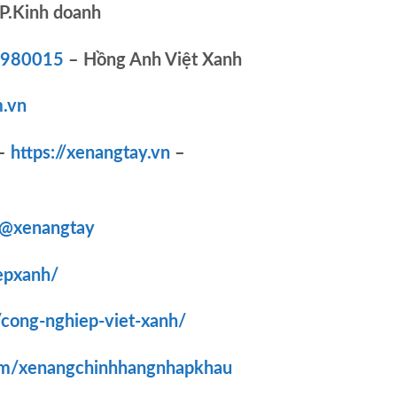
P.Kinh doanh
83980015
– Hồng Anh Việt Xanh
.vn
–
https://xenangtay.vn
–
/@xenangtay
epxanh/
/cong-nghiep-viet-xanh/
om/xenangchinhhangnhapkhau