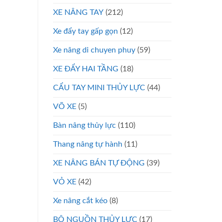
XE NÂNG TAY
(212)
Xe đẩy tay gấp gọn
(12)
Xe nâng di chuyen phuy
(59)
XE ĐẨY HAI TẦNG
(18)
CẨU TAY MINI THỦY LỰC
(44)
VÕ XE
(5)
Bàn nâng thủy lực
(110)
Thang nâng tự hành
(11)
XE NÂNG BÁN TỰ ĐỘNG
(39)
VỎ XE
(42)
Xe nâng cắt kéo
(8)
BỘ NGUỒN THỦY LỰC
(17)