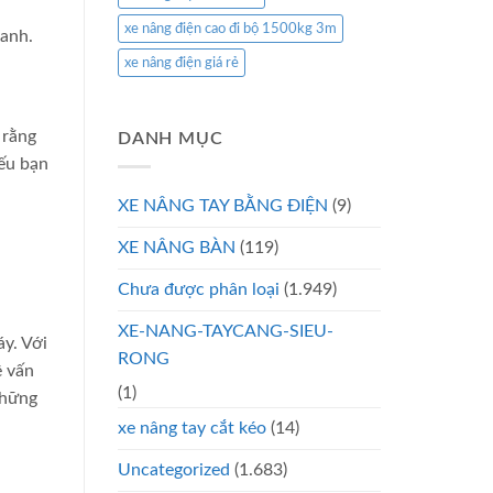
xe nâng điện cao đi bộ 1500kg 3m
Xanh.
xe nâng điện giá rẻ
 rằng
DANH MỤC
Nếu bạn
XE NÂNG TAY BẰNG ĐIỆN
(9)
XE NÂNG BÀN
(119)
Chưa được phân loại
(1.949)
XE-NANG-TAYCANG-SIEU-
áy. Với
RONG
ề vấn
(1)
những
xe nâng tay cắt kéo
(14)
Uncategorized
(1.683)