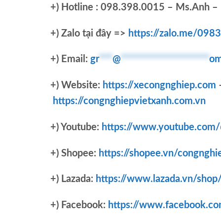
+)
Hotline : 098.398.0015 – Ms.Anh – 
+)
Zalo tại đây =>
https://zalo.me/09
+) Email:
gr
***
@
********************
om
+) Website:
https://xecongnghiep.com
https://congnghiepvietxanh.com.vn
+) Youtube:
https://www.youtube.com
+) Shopee:
https://shopee.vn/congnghi
+) Lazada:
https://www.lazada.vn/shop
+) Facebook:
https://www.facebook.c