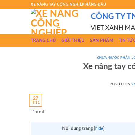
Skip
XE NÂNG TAY CÔNG NGHIỆP HÀNG ĐẦU
to
CÔNG TY T
content
VIET XANH M
TRANG CHỦ
GIỚI THIỆU
SẢN PHẨM
TIN TỨ
CHƯA ĐƯỢC PHÂN L
Xe nâng tay c
POSTED ON
2
27
Th11
“`html
Nội dung trang
[
hide
]