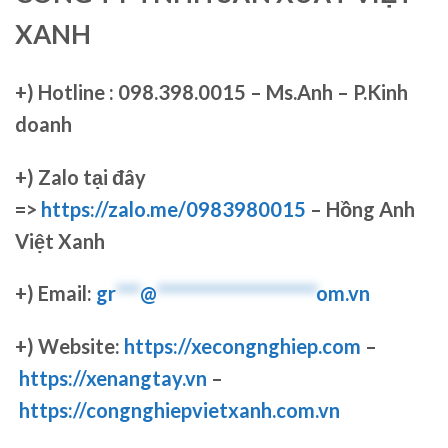
XANH
+)
Hotline : 098.398.0015 – Ms.Anh – P.Kinh
doanh
+)
Zalo tại đây
=>
https://zalo.me/0983980015
– Hồng Anh
Việt Xanh
+) Email:
gr
***
@
********************
om.vn
+) Website:
https://xecongnghiep.com
–
https://xenangtay.vn
–
https://congnghiepvietxanh.com.vn