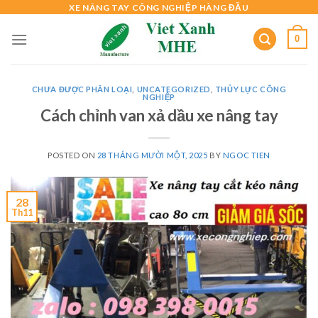
Skip
XE NÂNG TAY CÔNG NGHIỆP HÀNG ĐẦU
to
0
content
CHƯA ĐƯỢC PHÂN LOẠI
,
UNCATEGORIZED
,
THỦY LỰC CÔNG
NGHIỆP
Cách chỉnh van xả dầu xe nâng tay
POSTED ON
28 THÁNG MƯỜI MỘT, 2025
BY
NGOC TIEN
28
Th11