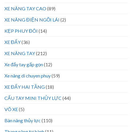
XE NÂNG TAY CAO
(89)
XE NÂNG ĐIỆN NGỒI LÁI
(2)
KẸP PHUY ĐÔI
(14)
XE ĐẨY
(36)
XE NÂNG TAY
(212)
Xe đẩy tay gấp gọn
(12)
Xe nâng di chuyen phuy
(59)
XE ĐẨY HAI TẦNG
(18)
CẨU TAY MINI THỦY LỰC
(44)
VÕ XE
(5)
Bàn nâng thủy lực
(110)
Thang nâng tự hành
(11)