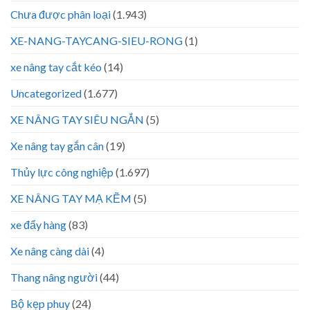
Chưa được phân loại
(1.943)
XE-NANG-TAYCANG-SIEU-RONG
(1)
xe nâng tay cắt kéo
(14)
Uncategorized
(1.677)
XE NÂNG TAY SIÊU NGẮN
(5)
Xe nâng tay gắn cân
(19)
Thủy lực công nghiệp
(1.697)
XE NÂNG TAY MẠ KẼM
(5)
xe đẩy hàng
(83)
Xe nâng càng dài
(4)
Thang nâng người
(44)
Bộ kẹp phuy
(24)