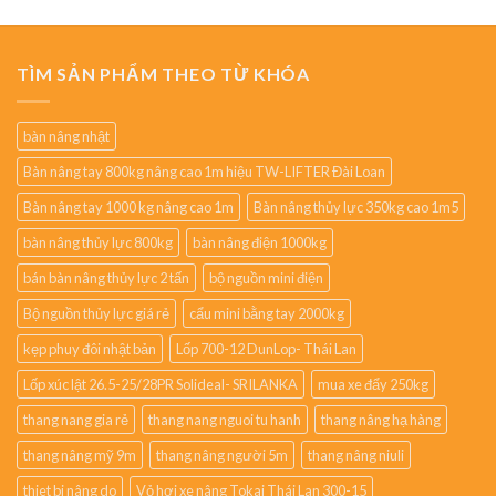
TÌM SẢN PHẨM THEO TỪ KHÓA
bàn nâng nhật
Bàn nâng tay 800kg nâng cao 1m hiệu TW-LIFTER Đài Loan
Bàn nâng tay 1000 kg nâng cao 1m
Bàn nâng thủy lực 350kg cao 1m5
bàn nâng thủy lực 800kg
bàn nâng điện 1000kg
bán bàn nâng thủy lực 2 tấn
bộ nguồn mini điện
Bộ nguồn thủy lực giá rẻ
cẩu mini bằng tay 2000kg
kẹp phuy đôi nhật bản
Lốp 700-12 DunLop- Thái Lan
Lốp xúc lật 26.5-25/28PR Solideal- SRILANKA
mua xe đẩy 250kg
thang nang gia rẻ
thang nang nguoi tu hanh
thang nâng hạ hàng
thang nâng mỹ 9m
thang nâng người 5m
thang nâng niuli
thiet bi nâng do
Vỏ hơi xe nâng Tokai Thái Lan 300-15