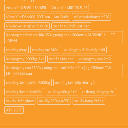
vỏ xe xúc 0.5/80-18/10PR
Vỏ xe xúc MRF 20.5-25
Vỏ xe Xúc Đào 900-20 Tiron - Hàn Quốc
Vỏ xe yokohama Y520
Vỏ đặc xe nâng Pio 9.00-20
xe nâng 2.5 tấn đài loan
Xe nâng mặt bàn con lăn 350kg nâng cao 1300mm NAL35 NICHI-LIFT –
JAPAN
xe nâng phuy
xe nâng tay 3 tấn
xe nâng tay 5 tấn nhập khẩ
Xe nâng tay 2500kg đức
xe nâng tay cao
xe nâng tay cao 1m2
Xe nâng tay cao 1500kg nâng cao 1m6 chân siêu rộng 1500mm TW-
LIFTER Đài Loan
xe nâng tay mạ kẽm 2500kg
xe nâng tay thấp siêu ngắn
xe nâng ttay nhập khẩu
xe nâng điện giá rẻ
xe thang nâng người
xe đẩy 3 tầng inox
Xe đẩy 200kg X370
xe đẩy hàng 2 tầng
XTH200T