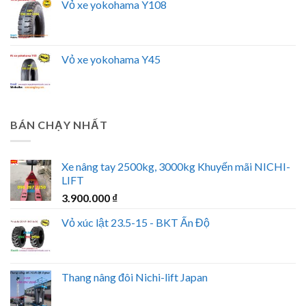
Vỏ xe yokohama Y108
Vỏ xe yokohama Y45
BÁN CHẠY NHẤT
Xe nâng tay 2500kg, 3000kg Khuyến mãi NICHI-
LIFT
3.900.000
₫
Vỏ xúc lật 23.5-15 - BKT Ấn Độ
Thang nâng đôi Nichi-lift Japan