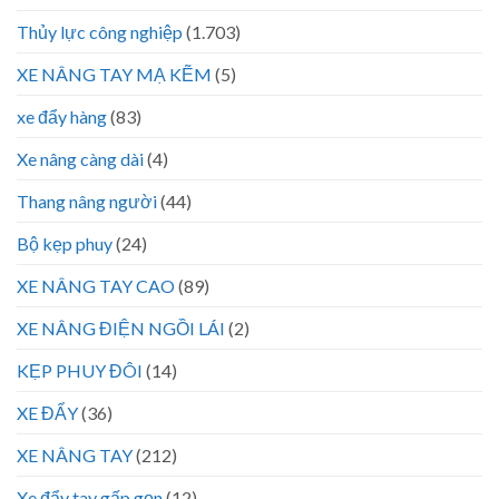
Thủy lực công nghiệp
(1.703)
XE NÂNG TAY MẠ KẼM
(5)
xe đẩy hàng
(83)
Xe nâng càng dài
(4)
Thang nâng người
(44)
Bộ kẹp phuy
(24)
XE NÂNG TAY CAO
(89)
XE NÂNG ĐIỆN NGỒI LÁI
(2)
KẸP PHUY ĐÔI
(14)
XE ĐẨY
(36)
XE NÂNG TAY
(212)
Xe đẩy tay gấp gọn
(12)