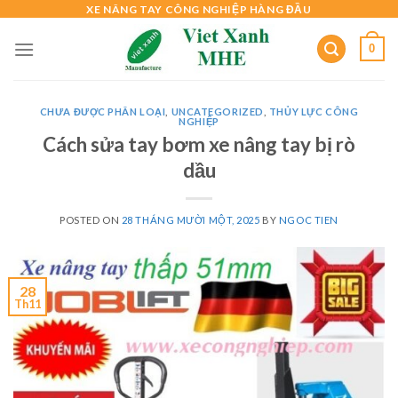
Skip
XE NÂNG TAY CÔNG NGHIỆP HÀNG ĐẦU
to
0
content
CHƯA ĐƯỢC PHÂN LOẠI
,
UNCATEGORIZED
,
THỦY LỰC CÔNG
NGHIỆP
Cách sửa tay bơm xe nâng tay bị rò
dầu
POSTED ON
28 THÁNG MƯỜI MỘT, 2025
BY
NGOC TIEN
28
Th11