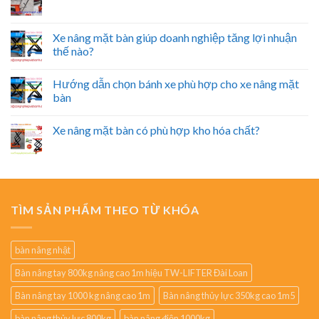
Xe nâng mặt bàn giúp doanh nghiệp tăng lợi nhuận
thế nào?
Hướng dẫn chọn bánh xe phù hợp cho xe nâng mặt
bàn
Xe nâng mặt bàn có phù hợp kho hóa chất?
TÌM SẢN PHẨM THEO TỪ KHÓA
bàn nâng nhật
Bàn nâng tay 800kg nâng cao 1m hiệu TW-LIFTER Đài Loan
Bàn nâng tay 1000 kg nâng cao 1m
Bàn nâng thủy lực 350kg cao 1m5
bàn nâng thủy lực 800kg
bàn nâng điện 1000kg