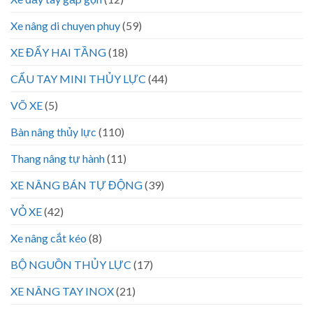
Xe nâng di chuyen phuy
(59)
XE ĐẨY HAI TẦNG
(18)
CẨU TAY MINI THỦY LỰC
(44)
VÕ XE
(5)
Bàn nâng thủy lực
(110)
Thang nâng tự hành
(11)
XE NÂNG BÁN TỰ ĐỘNG
(39)
VỎ XE
(42)
Xe nâng cắt kéo
(8)
BỘ NGUỒN THỦY LỰC
(17)
XE NÂNG TAY INOX
(21)