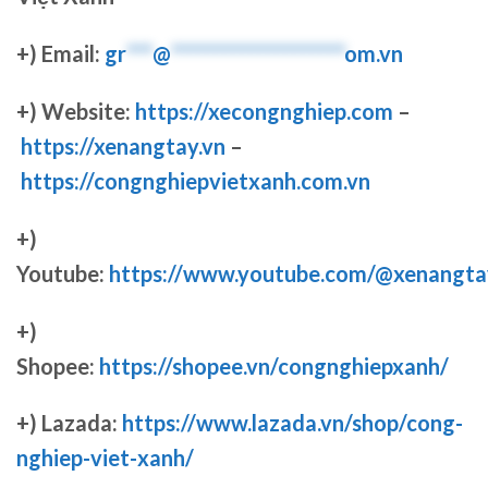
+) Email:
gr
***
@
********************
om.vn
+) Website:
https://xecongnghiep.com
–
https://xenangtay.vn
–
https://congnghiepvietxanh.com.vn
+)
Youtube:
https://www.youtube.com/@xenangta
+)
Shopee:
https://shopee.vn/congnghiepxanh/
+) Lazada:
https://www.lazada.vn/shop/cong-
nghiep-viet-xanh/