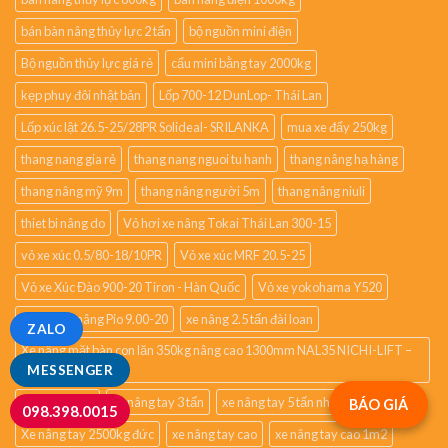
bán bàn nâng thủy lực 2 tấn
bộ nguồn mini điện
Bộ nguồn thủy lực giá rẻ
cẩu mini bằng tay 2000kg
kẹp phuy đôi nhật bản
Lốp 700-12 DunLop- Thái Lan
Lốp xúc lật 26.5-25/28PR Solideal- SRILANKA
mua xe đẩy 250kg
thang nang gia rẻ
thang nang nguoi tu hanh
thang nâng hạ hàng
thang nâng mỹ 9m
thang nâng người 5m
thang nâng niuli
thiet bi nâng do
Vỏ hơi xe nâng Tokai Thái Lan 300-15
vỏ xe xúc 0.5/80-18/10PR
Vỏ xe xúc MRF 20.5-25
Vỏ xe Xúc Đào 900-20 Tiron - Hàn Quốc
Vỏ xe yokohama Y520
Vỏ đặc xe nâng Pio 9.00-20
xe nâng 2.5 tấn đài loan
ZALO
Xe nâng mặt bàn con lăn 350kg nâng cao 1300mm NAL35 NICHI-LIFT –
JAPAN
MESSENGER
xe nâng phuy
xe nâng tay 3 tấn
xe nâng tay 5 tấn nhập khẩ
BÁO GIÁ
098.398.0015
Xe nâng tay 2500kg đức
xe nâng tay cao
xe nâng tay cao 1m2