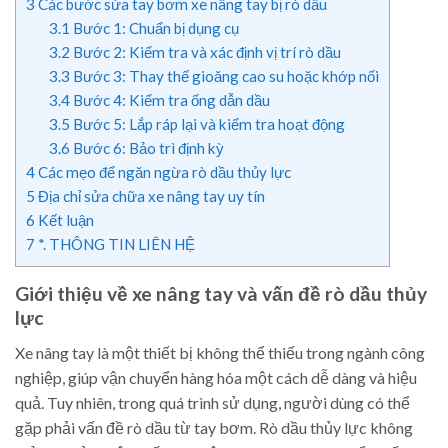
3
Các bước sửa tay bơm xe nâng tay bị rò dầu
3.1
Bước 1: Chuẩn bị dụng cụ
3.2
Bước 2: Kiểm tra và xác định vị trí rò dầu
3.3
Bước 3: Thay thế gioăng cao su hoặc khớp nối
3.4
Bước 4: Kiểm tra ống dẫn dầu
3.5
Bước 5: Lắp ráp lại và kiểm tra hoạt động
3.6
Bước 6: Bảo trì định kỳ
4
Các mẹo để ngăn ngừa rò dầu thủy lực
5
Địa chỉ sửa chữa xe nâng tay uy tín
6
Kết luận
7
*. THÔNG TIN LIÊN HỆ
Giới thiệu về xe nâng tay và vấn đề rò dầu thủy
lực
Xe nâng tay là một thiết bị không thể thiếu trong ngành công
nghiệp, giúp vận chuyển hàng hóa một cách dễ dàng và hiệu
quả. Tuy nhiên, trong quá trình sử dụng, người dùng có thể
gặp phải vấn đề rò dầu từ tay bơm. Rò dầu thủy lực không