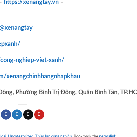
–
https://xenangtay.vn
–
/@xenangtay
epxanh/
/cong-nghiep-viet-xanh/
om/xenangchinhhangnhapkhau
 Đông, Phường Bình Trị Đông, Quận Bình Tân, TP.H
loại
,
Uncategorized
,
Thủy lực công nghiệp
. Bookmark the
permalink
.