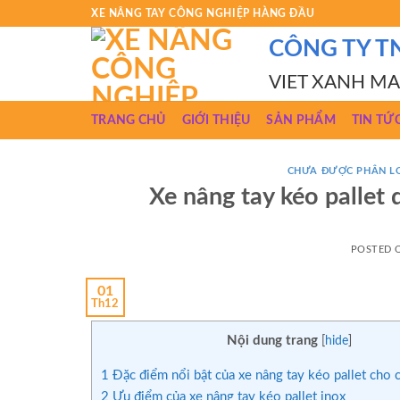
Skip
XE NÂNG TAY CÔNG NGHIỆP HÀNG ĐẦU
to
CÔNG TY T
content
VIET XANH M
TRANG CHỦ
GIỚI THIỆU
SẢN PHẨM
TIN TỨ
CHƯA ĐƯỢC PHÂN L
Xe nâng tay kéo pallet
POSTED
01
Th12
Nội dung trang
[
hide
]
1
Đặc điểm nổi bật của xe nâng tay kéo pallet cho c
2
Ưu điểm của xe nâng tay kéo pallet inox