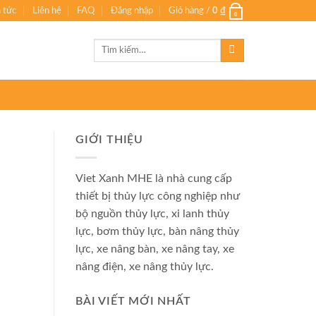
n tức
Liên hệ
FAQ
Đăng nhập
Giỏ hàng /
0
₫
0
Tìm
kiếm:
GIỚI THIỆU
Viet Xanh MHE là nhà cung cấp
thiết bị thủy lực công nghiệp như
bộ nguồn thủy lực, xi lanh thủy
lực, bơm thủy lực, bàn nâng thủy
lực, xe nâng bàn, xe nâng tay, xe
nâng điện, xe nâng thủy lực.
BÀI VIẾT MỚI NHẤT