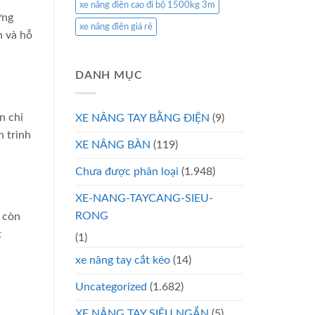
xe nâng điện cao đi bộ 1500kg 3m
ững
xe nâng điện giá rẻ
n và hỗ
DANH MỤC
n chi
XE NÂNG TAY BẰNG ĐIỆN
(9)
h trình
XE NÂNG BÀN
(119)
Chưa được phân loại
(1.948)
XE-NANG-TAYCANG-SIEU-
RONG
à còn
t
(1)
xe nâng tay cắt kéo
(14)
Uncategorized
(1.682)
XE NÂNG TAY SIÊU NGẮN
(5)