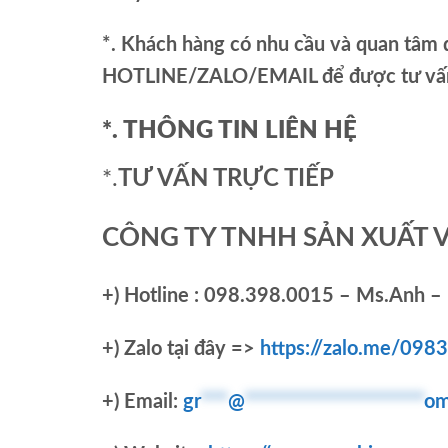
*. Khách hàng có nhu cầu và quan tâm đ
HOTLINE/ZALO/EMAIL để được tư vấn 
*. THÔNG TIN LIÊN HỆ
*.
TƯ VẤN TRỰC TIẾP
CÔNG TY TNHH SẢN XUẤT 
+)
Hotline : 098.398.0015 – Ms.Anh – 
+)
Zalo tại đây =>
https://zalo.me/09
+) Email:
gr
***
@
********************
om