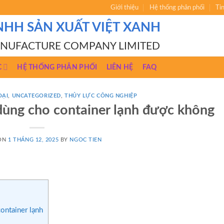
Giới thiệu
Hệ thống phân phối
Ti
NHH SẢN XUẤT VIỆT XANH
ANUFACTURE COMPANY LIMITED
C
HỆ THỐNG PHÂN PHỐI
LIÊN HỆ
FAQ
OẠI
,
UNCATEGORIZED
,
THỦY LỰC CÔNG NGHIỆP
 dùng cho container lạnh được không
 ON
1 THÁNG 12, 2025
BY
NGOC TIEN
ontainer lạnh