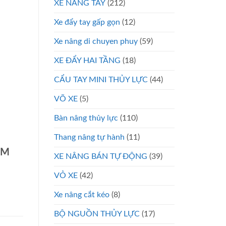
XE NÂNG TAY
(212)
Xe đẩy tay gấp gọn
(12)
Xe nâng di chuyen phuy
(59)
XE ĐẨY HAI TẦNG
(18)
CẨU TAY MINI THỦY LỰC
(44)
VÕ XE
(5)
Bàn nâng thủy lực
(110)
Thang nâng tự hành
(11)
CM
XE NÂNG BÁN TỰ ĐỘNG
(39)
VỎ XE
(42)
Xe nâng cắt kéo
(8)
BỘ NGUỒN THỦY LỰC
(17)