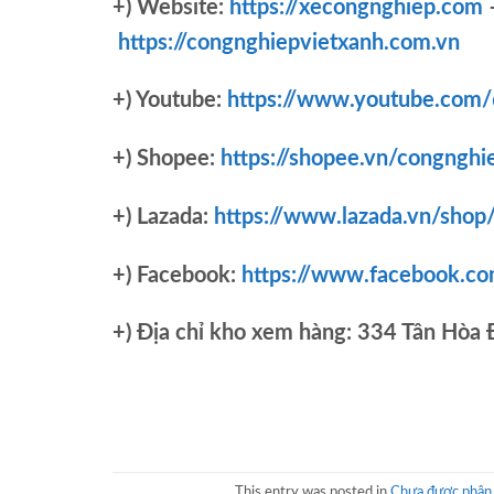
+) Website:
https://xecongnghiep.com
https://congnghiepvietxanh.com.vn
+) Youtube:
https://www.youtube.com
+) Shopee:
https://shopee.vn/congnghi
+) Lazada:
https://www.lazada.vn/shop
+) Facebook:
https://www.facebook.c
+)
Địa chỉ kho xem hàng: 334 Tân Hòa
This entry was posted in
Chưa được phân 