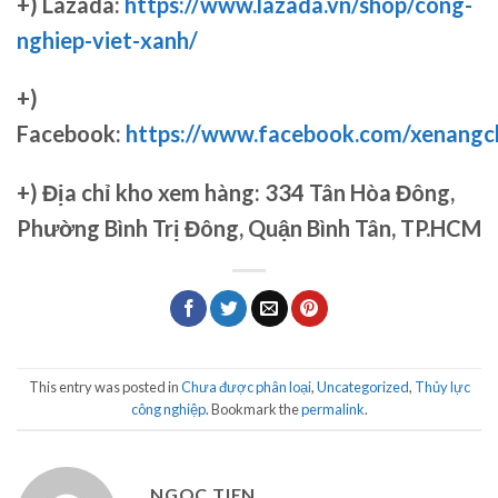
+) Lazada:
https://www.lazada.vn/shop/cong-
nghiep-viet-xanh/
+)
Facebook:
https://www.facebook.com/xenang
+)
Địa chỉ kho xem hàng: 334 Tân Hòa Đông,
Phường Bình Trị Đông, Quận Bình Tân, TP.HCM
This entry was posted in
Chưa được phân loại
,
Uncategorized
,
Thủy lực
công nghiệp
. Bookmark the
permalink
.
NGOC TIEN