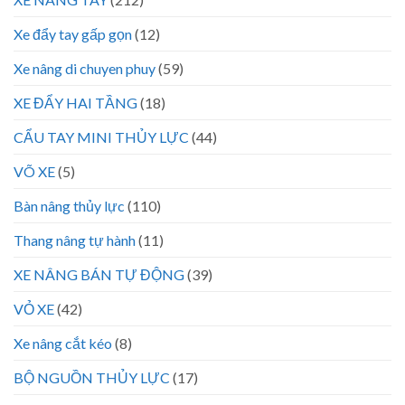
Xe đẩy tay gấp gọn
(12)
Xe nâng di chuyen phuy
(59)
XE ĐẨY HAI TẦNG
(18)
CẨU TAY MINI THỦY LỰC
(44)
VÕ XE
(5)
Bàn nâng thủy lực
(110)
Thang nâng tự hành
(11)
XE NÂNG BÁN TỰ ĐỘNG
(39)
VỎ XE
(42)
Xe nâng cắt kéo
(8)
BỘ NGUỒN THỦY LỰC
(17)