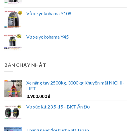
Vỏ xe yokohama Y108
Vỏ xe yokohama Y45
BÁN CHẠY NHẤT
Xe nâng tay 2500kg, 3000kg Khuyến mãi NICHI-
LIFT
3.900.000
₫
Vỏ xúc lật 23.5-15 - BKT Ấn Độ
Thang nâng đôi Nichi-lift Japan