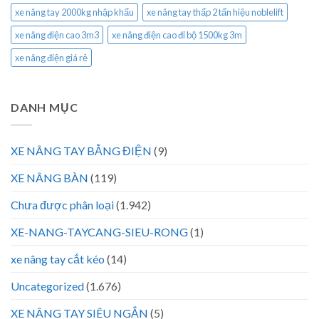
xe nâng tay 2000kg nhập khẩu
xe nâng tay thấp 2 tấn hiệu noblelift
xe nâng điện cao 3m3
xe nâng điện cao đi bộ 1500kg 3m
xe nâng điện giá rẻ
DANH MỤC
XE NÂNG TAY BẰNG ĐIỆN
(9)
XE NÂNG BÀN
(119)
Chưa được phân loại
(1.942)
XE-NANG-TAYCANG-SIEU-RONG
(1)
xe nâng tay cắt kéo
(14)
Uncategorized
(1.676)
XE NÂNG TAY SIÊU NGẮN
(5)