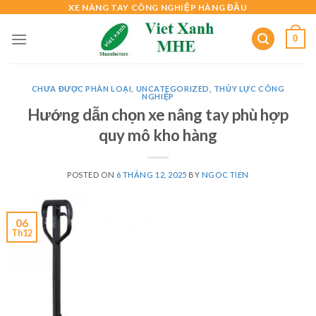
Skip
XE NÂNG TAY CÔNG NGHIỆP HÀNG ĐẦU
to
0
content
CHƯA ĐƯỢC PHÂN LOẠI
,
UNCATEGORIZED
,
THỦY LỰC CÔNG
NGHIỆP
Hướng dẫn chọn xe nâng tay phù hợp
quy mô kho hàng
POSTED ON
6 THÁNG 12, 2025
BY
NGOC TIEN
06
Th12