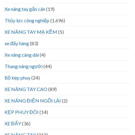
Xe nâng tay gắn cân
(19)
Thủy lực công nghiệp
(1.696)
XE NÂNG TAY MẠ KẼM
(5)
xe đẩy hàng
(83)
Xe nâng càng dài
(4)
Thang nâng người
(44)
Bộ kẹp phuy
(24)
XE NÂNG TAY CAO
(89)
XE NÂNG ĐIỆN NGỒI LÁI
(2)
KẸP PHUY ĐÔI
(14)
XE ĐẨY
(36)
XE NÂNG TAY
(212)