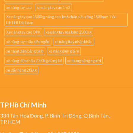
xe nâng tay cao
xe nâng tay cao 1m2
Xe nâng tay cao 1500kg nâng cao 1m6 chân siêu rộng 1500mm TW-
LIFTER Đài Loan
Xe nâng tay cao OPK
xe nâng tay mạ kẽm 2500kg
xe nâng tay thấp siêu ngắn
xe nâng ttay nhập khẩu
xe nâng điện bằng bình
xe nâng điện giá rẻ
xe nâng điện thấp 2000kg đứng lái
xe thang nâng người
xe đẩy hàng 2 tầng
TP.Hồ Chí Minh
334 Tân Hoà Đông, P. Bình Trị Đông, Q.Bình Tân,
TP.HCM