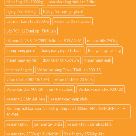
bàn nâng điện 1000kg
bán bàn nâng thủy lực 2 tấn
bộ nguồn mini điện
Bộ nguồn thủy lực giá rẻ
cẩu mini bằng tay 2000kg
kẹp phuy đôi nhật bản
Lốp 700-12 DunLop- Thái Lan
Lốp xúc lật 26.5-25/28PR Solideal- SRILANKA
mua xe đẩy 250kg
thang nang gia rẻ
thang nang nguoi tu hanh
thang nâng hạ hàng
thang nâng mỹ 9m
thang nâng người 5m
thang nâng niuli
thiet bi nâng do
Vỏ hơi xe nâng Tokai Thái Lan 300-15
vỏ xe xúc 0.5/80-18/10PR
Vỏ xe xúc MRF 20.5-25
Vỏ xe Xúc Đào 900-20 Tiron - Hàn Quốc
Vỏ đặc xe nâng Pio 9.00-20
xe nâng 2.5 tấn đài loan
xe nâng cao nhập khẩu
Xe nâng mặt bàn con lăn 350kg nâng cao 1300mm NAL35 NICHI-LIFT –
JAPAN
xe nâng phuy
xe nâng tay 3 tấn
xe nâng tay 5 tấn nhập khẩ
xe nâng tay 2500kg hiệu Noblift
Xe nâng tay 2500kg đức