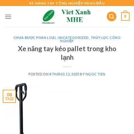
Skip
XE NÂNG TAY CÔNG NGHIỆP HÀNG ĐẦU
to
0
content
CHƯA ĐƯỢC PHÂN LOẠI
,
UNCATEGORIZED
,
THỦY LỰC CÔNG
NGHIỆP
Xe nâng tay kéo pallet trong kho
lạnh
POSTED ON
8 THÁNG 12, 2025
BY
NGOC TIEN
08
Th12