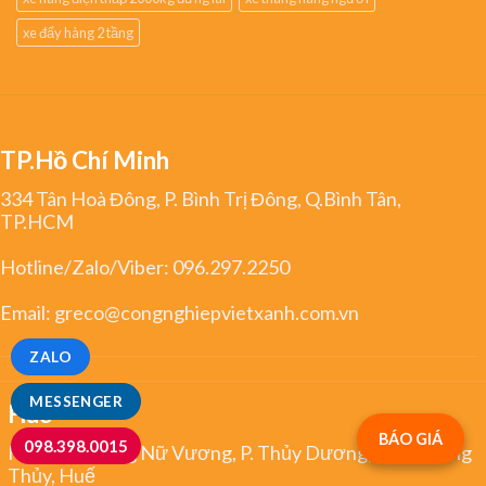
xe đẩy hàng 2 tầng
TP.Hồ Chí Minh
334 Tân Hoà Đông, P. Bình Trị Đông, Q.Bình Tân,
TP.HCM
Hotline/Zalo/Viber:
096.297.2250
Email:
greco@congnghiepvietxanh.com.vn
ZALO
MESSENGER
Huế
BÁO GIÁ
098.398.0015
Kiệt 344 Trưng Nữ Vương, P. Thủy Dương, TX. Hương
Thủy, Huế