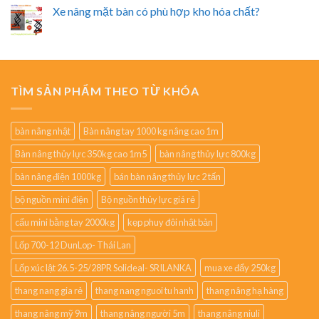
Xe nâng mặt bàn có phù hợp kho hóa chất?
TÌM SẢN PHẨM THEO TỪ KHÓA
bàn nâng nhật
Bàn nâng tay 1000 kg nâng cao 1m
Bàn nâng thủy lực 350kg cao 1m5
bàn nâng thủy lực 800kg
bàn nâng điện 1000kg
bán bàn nâng thủy lực 2 tấn
bộ nguồn mini điện
Bộ nguồn thủy lực giá rẻ
cẩu mini bằng tay 2000kg
kẹp phuy đôi nhật bản
Lốp 700-12 DunLop- Thái Lan
Lốp xúc lật 26.5-25/28PR Solideal- SRILANKA
mua xe đẩy 250kg
thang nang gia rẻ
thang nang nguoi tu hanh
thang nâng hạ hàng
thang nâng mỹ 9m
thang nâng người 5m
thang nâng niuli