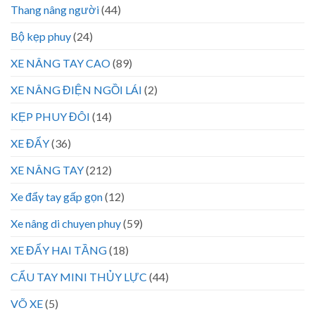
Thang nâng người
(44)
Bộ kẹp phuy
(24)
XE NÂNG TAY CAO
(89)
XE NÂNG ĐIỆN NGỒI LÁI
(2)
KẸP PHUY ĐÔI
(14)
XE ĐẨY
(36)
XE NÂNG TAY
(212)
Xe đẩy tay gấp gọn
(12)
Xe nâng di chuyen phuy
(59)
XE ĐẨY HAI TẦNG
(18)
CẨU TAY MINI THỦY LỰC
(44)
VÕ XE
(5)