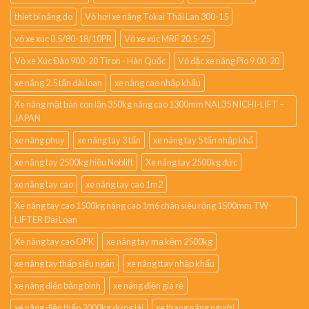
thiet bi nâng do
Vỏ hơi xe nâng Tokai Thái Lan 300-15
vỏ xe xúc 0.5/80-18/10PR
Vỏ xe xúc MRF 20.5-25
Vỏ xe Xúc Đào 900-20 Tiron - Hàn Quốc
Vỏ đặc xe nâng Pio 9.00-20
xe nâng 2.5 tấn đài loan
xe nâng cao nhập khẩu
Xe nâng mặt bàn con lăn 350kg nâng cao 1300mm NAL35 NICHI-LIFT –
JAPAN
xe nâng phuy
xe nâng tay 3 tấn
xe nâng tay 5 tấn nhập khẩ
xe nâng tay 2500kg hiệu Noblift
Xe nâng tay 2500kg đức
xe nâng tay cao
xe nâng tay cao 1m2
Xe nâng tay cao 1500kg nâng cao 1m6 chân siêu rộng 1500mm TW-
LIFTER Đài Loan
Xe nâng tay cao OPK
xe nâng tay mạ kẽm 2500kg
xe nâng tay thấp siêu ngắn
xe nâng ttay nhập khẩu
xe nâng điện bằng bình
xe nâng điện giá rẻ
xe nâng điện thấp 2000kg đứng lái
xe thang nâng người