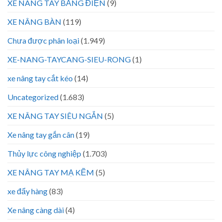
XE NÂNG TAY BẰNG ĐIỆN
(9)
XE NÂNG BÀN
(119)
Chưa được phân loại
(1.949)
XE-NANG-TAYCANG-SIEU-RONG
(1)
xe nâng tay cắt kéo
(14)
Uncategorized
(1.683)
XE NÂNG TAY SIÊU NGẮN
(5)
Xe nâng tay gắn cân
(19)
Thủy lực công nghiệp
(1.703)
XE NÂNG TAY MẠ KẼM
(5)
xe đẩy hàng
(83)
Xe nâng càng dài
(4)