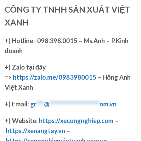
CÔNG TY TNHH SẢN XUẤT VIỆT
XANH
+)
Hotline : 098.398.0015 – Ms.Anh – P.Kinh
doanh
+)
Zalo tại đây
=>
https://zalo.me/0983980015
– Hồng Anh
Việt Xanh
+) Email:
gr
***
@
********************
om.vn
+) Website:
https://xecongnghiep.com
–
https://xenangtay.vn
–
https://congnghiepvietxanh.com.vn