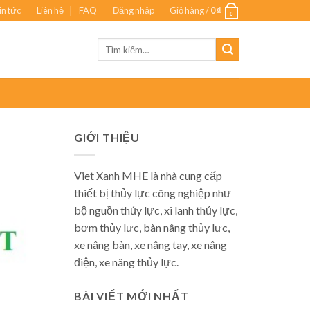
in tức
Liên hệ
FAQ
Đăng nhập
Giỏ hàng /
0
₫
0
Tìm
kiếm:
GIỚI THIỆU
Viet Xanh MHE là nhà cung cấp
thiết bị thủy lực công nghiệp như
bộ nguồn thủy lực, xi lanh thủy lực,
bơm thủy lực, bàn nâng thủy lực,
xe nâng bàn, xe nâng tay, xe nâng
điện, xe nâng thủy lực.
BÀI VIẾT MỚI NHẤT