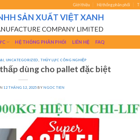
Giới thiệu
Hệ thống phân phối
T
NHH SẢN XUẤT VIỆT XANH
ANUFACTURE COMPANY LIMITED
ỨC
HỆ THỐNG PHÂN PHỐI
LIÊN HỆ
FAQ
ẠI
,
UNCATEGORIZED
,
THỦY LỰC CÔNG NGHIỆP
thấp dùng cho pallet đặc biệt
ON
12 THÁNG 12, 2025
BY
NGOC TIEN