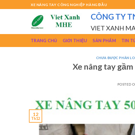
Skip
XE NÂNG TAY CÔNG NGHIỆP HÀNG ĐẦU
to
CÔNG TY T
content
VIET XANH M
TRANG CHỦ
GIỚI THIỆU
SẢN PHẨM
TIN T
CHƯA ĐƯỢC PHÂN LO
Xe nâng tay gầm 
POSTED 
12
Th12