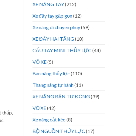
XE NÂNG TAY
(212)
Xe đẩy tay gấp gọn
(12)
Xe nâng di chuyen phuy
(59)
XE ĐẨY HAI TẦNG
(18)
CẨU TAY MINI THỦY LỰC
(44)
VÕ XE
(5)
Bàn nâng thủy lực
(110)
Thang nâng tự hành
(11)
XE NÂNG BÁN TỰ ĐỘNG
(39)
VỎ XE
(42)
t thấp,
Xe nâng cắt kéo
(8)
ác
BỘ NGUỒN THỦY LỰC
(17)