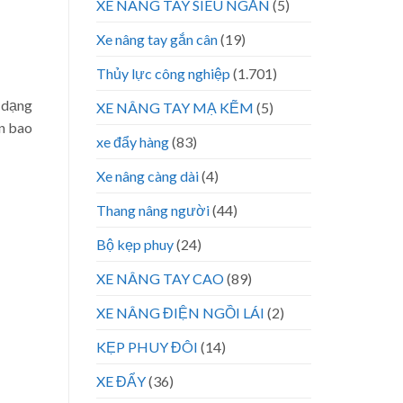
XE NÂNG TAY SIÊU NGẮN
(5)
Xe nâng tay gắn cân
(19)
Thủy lực công nghiệp
(1.701)
a dạng
XE NÂNG TAY MẠ KẼM
(5)
ến bao
xe đẩy hàng
(83)
Xe nâng càng dài
(4)
Thang nâng người
(44)
Bộ kẹp phuy
(24)
XE NÂNG TAY CAO
(89)
XE NÂNG ĐIỆN NGỒI LÁI
(2)
KẸP PHUY ĐÔI
(14)
XE ĐẨY
(36)