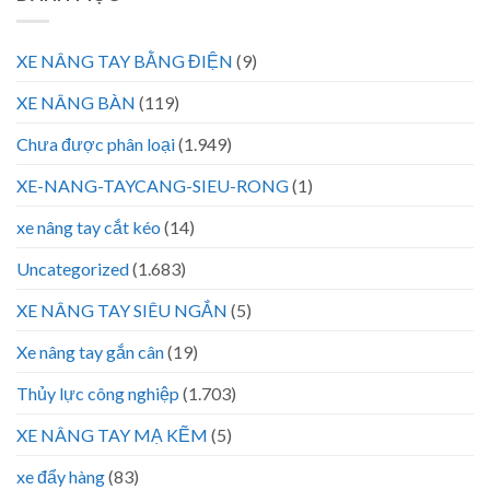
XE NÂNG TAY BẰNG ĐIỆN
(9)
XE NÂNG BÀN
(119)
Chưa được phân loại
(1.949)
XE-NANG-TAYCANG-SIEU-RONG
(1)
xe nâng tay cắt kéo
(14)
Uncategorized
(1.683)
XE NÂNG TAY SIÊU NGẮN
(5)
Xe nâng tay gắn cân
(19)
Thủy lực công nghiệp
(1.703)
XE NÂNG TAY MẠ KẼM
(5)
xe đẩy hàng
(83)