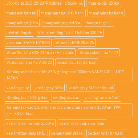
Lốp xúc lật 26.5-25/28PR Solideal- SRILANKA
mua xe đẩy 250kg
thang nang gia rẻ
thang nang nguoi tu hanh
thang nâng hạ hàng
thang nâng mỹ 9m
thang nâng người 5m
thang nâng niuli
thiet bi nâng do
Vỏ hơi xe nâng Tokai Thái Lan 300-15
vỏ xe xúc 0.5/80-18/10PR
Vỏ xe xúc MRF 20.5-25
Vỏ xe Xúc Đào 900-20 Tiron - Hàn Quốc
Vỏ xe yokohama Y520
Vỏ đặc xe nâng Pio 9.00-20
xe nâng 2.5 tấn đài loan
Xe nâng mặt bàn con lăn 350kg nâng cao 1300mm NAL35 NICHI-LIFT –
JAPAN
xe nâng phuy
xe nâng tay 3 tấn
xe nâng tay 5 tấn nhập khẩ
Xe nâng tay 2500kg đức
xe nâng tay cao
xe nâng tay cao 1m2
Xe nâng tay cao 1500kg nâng cao 1m6 chân siêu rộng 1500mm TW-
LIFTER Đài Loan
xe nâng tay mạ kẽm 2500kg
xe nâng tay thấp siêu ngắn
xe nâng ttay nhập khẩu
xe nâng điện giá rẻ
xe thang nâng người