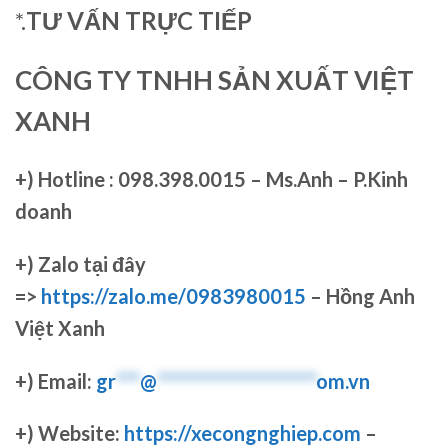
*.
TƯ VẤN TRỰC TIẾP
CÔNG TY TNHH SẢN XUẤT VIỆT
XANH
+)
Hotline : 098.398.0015 – Ms.Anh – P.Kinh
doanh
+)
Zalo tại đây
=>
https://zalo.me/0983980015
– Hồng Anh
Việt Xanh
+) Email:
gr
***
@
********************
om.vn
+) Website:
https://xecongnghiep.com
–