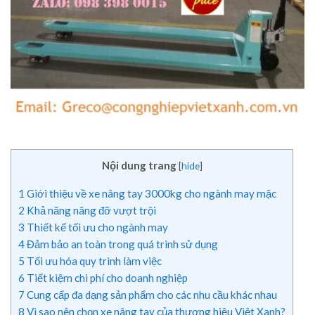
Nội dung trang
[
hide
]
1
Giới thiệu về xe nâng tay 3000kg cho ngành may mặc
2
Khả năng nâng đỡ vượt trội
3
Thiết kế tối ưu cho ngành may
4
Đảm bảo an toàn trong quá trình sử dụng
5
Tối ưu hóa quy trình làm việc
6
Tiết kiệm chi phí cho doanh nghiệp
7
Cung cấp đa dạng sản phẩm cho các nhu cầu khác nhau
8
Vì sao nên chọn xe nâng tay của thương hiệu Việt Xanh?