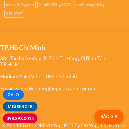
xe đẩy 3 tầng inox
Xe đẩy 200kg X370
xe đẩy hàng 2 tầng
XTH200T
TP.Hồ Chí Minh
334 Tân Hoà Đông, P. Bình Trị Đông, Q.Bình Tân,
TP.HCM
Hotline/Zalo/Viber:
096.297.2250
Email:
greco@congnghiepvietxanh.com.vn
ZALO
MESSENGER
Huế
BÁO GIÁ
098.398.0015
Kiệt 344 Trưng Nữ Vương, P. Thủy Dương, TX. Hương