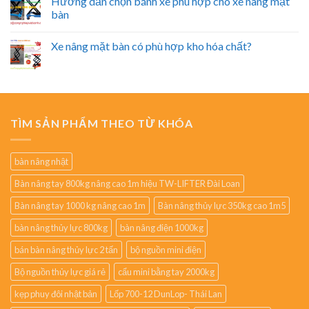
Hướng dẫn chọn bánh xe phù hợp cho xe nâng mặt
bàn
Xe nâng mặt bàn có phù hợp kho hóa chất?
TÌM SẢN PHẨM THEO TỪ KHÓA
bàn nâng nhật
Bàn nâng tay 800kg nâng cao 1m hiệu TW-LIFTER Đài Loan
Bàn nâng tay 1000 kg nâng cao 1m
Bàn nâng thủy lực 350kg cao 1m5
bàn nâng thủy lực 800kg
bàn nâng điện 1000kg
bán bàn nâng thủy lực 2 tấn
bộ nguồn mini điện
Bộ nguồn thủy lực giá rẻ
cẩu mini bằng tay 2000kg
kẹp phuy đôi nhật bản
Lốp 700-12 DunLop- Thái Lan