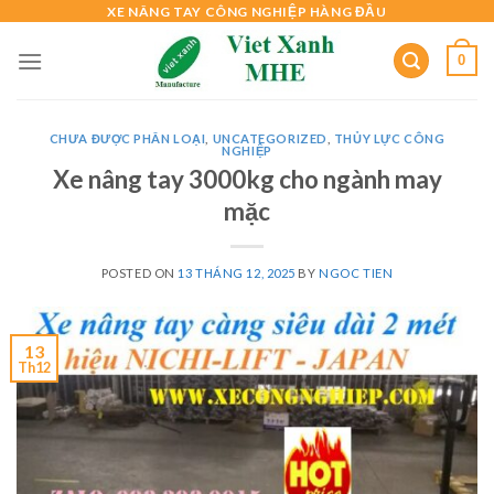
Skip
XE NÂNG TAY CÔNG NGHIỆP HÀNG ĐẦU
to
0
content
CHƯA ĐƯỢC PHÂN LOẠI
,
UNCATEGORIZED
,
THỦY LỰC CÔNG
NGHIỆP
Xe nâng tay 3000kg cho ngành may
mặc
POSTED ON
13 THÁNG 12, 2025
BY
NGOC TIEN
13
Th12