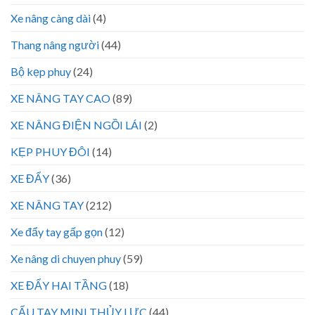
Xe nâng càng dài
(4)
Thang nâng người
(44)
Bộ kẹp phuy
(24)
XE NÂNG TAY CAO
(89)
XE NÂNG ĐIỆN NGỒI LÁI
(2)
KẸP PHUY ĐÔI
(14)
XE ĐẨY
(36)
XE NÂNG TAY
(212)
Xe đẩy tay gấp gọn
(12)
Xe nâng di chuyen phuy
(59)
XE ĐẨY HAI TẦNG
(18)
CẨU TAY MINI THỦY LỰC
(44)