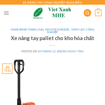
Skip
XE NÂNG TAY CÔNG NGHIỆP HÀNG ĐẦU
to
0
content
CHƯA ĐƯỢC PHÂN LOẠI
,
UNCATEGORIZED
,
THỦY LỰC CÔNG
NGHIỆP
Xe nâng tay pallet cho kho hóa chất
POSTED ON
20 THÁNG 12, 2025
BY
NGOC TIEN
20
Th12