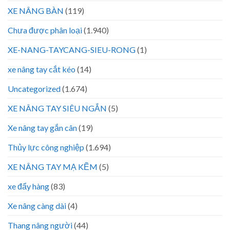
XE NÂNG BÀN
(119)
Chưa được phân loại
(1.940)
XE-NANG-TAYCANG-SIEU-RONG
(1)
xe nâng tay cắt kéo
(14)
Uncategorized
(1.674)
XE NÂNG TAY SIÊU NGẮN
(5)
Xe nâng tay gắn cân
(19)
Thủy lực công nghiệp
(1.694)
XE NÂNG TAY MẠ KẼM
(5)
xe đẩy hàng
(83)
Xe nâng càng dài
(4)
Thang nâng người
(44)