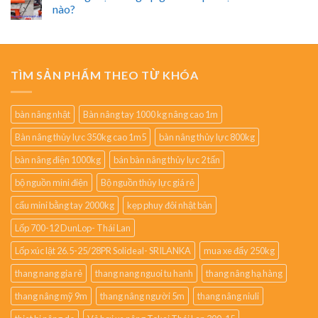
nào?
TÌM SẢN PHẨM THEO TỪ KHÓA
bàn nâng nhật
Bàn nâng tay 1000 kg nâng cao 1m
Bàn nâng thủy lực 350kg cao 1m5
bàn nâng thủy lực 800kg
bàn nâng điện 1000kg
bán bàn nâng thủy lực 2 tấn
bộ nguồn mini điện
Bộ nguồn thủy lực giá rẻ
cẩu mini bằng tay 2000kg
kẹp phuy đôi nhật bản
Lốp 700-12 DunLop- Thái Lan
Lốp xúc lật 26.5-25/28PR Solideal- SRILANKA
mua xe đẩy 250kg
thang nang gia rẻ
thang nang nguoi tu hanh
thang nâng hạ hàng
thang nâng mỹ 9m
thang nâng người 5m
thang nâng niuli