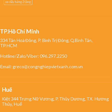
xe đẩy hàng 2 tầng
TP.Hồ Chí Minh
334 Tân Hoà Đông, P. Bình Trị Đông, Q.Bình Tân,
TP.HCM
Hotline/Zalo/Viber:
096.297.2250
Email:
greco@congnghiepvietxanh.com.vn
Huế
Kiệt 344 Trưng Nữ Vương, P. Thủy Dương, TX. Hương
Thủy, Huế