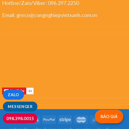
Hotline/Zalo/Viber:
096.297.2250
Email:
greco@congnghiepvietxanh.com.vn
ZALO
MESSENGER
BÁO GIÁ
098.398.0015