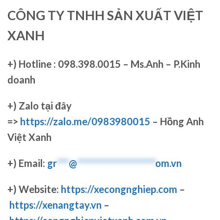
CÔNG TY TNHH SẢN XUẤT VIỆT
XANH
+)
Hotline : 098.398.0015 – Ms.Anh – P.Kinh
doanh
+)
Zalo tại đây
=>
https://zalo.me/0983980015
– Hồng Anh
Việt Xanh
+) Email:
gr
***
@
********************
om.vn
+) Website:
https://xecongnghiep.com
–
https://xenangtay.vn
–