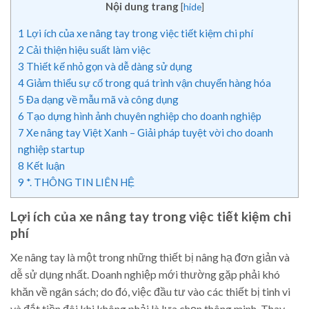
Nội dung trang
[
hide
]
1
Lợi ích của xe nâng tay trong việc tiết kiệm chi phí
2
Cải thiện hiệu suất làm việc
3
Thiết kế nhỏ gọn và dễ dàng sử dụng
4
Giảm thiểu sự cố trong quá trình vận chuyển hàng hóa
5
Đa dạng về mẫu mã và công dụng
6
Tạo dựng hình ảnh chuyên nghiệp cho doanh nghiệp
7
Xe nâng tay Việt Xanh – Giải pháp tuyệt vời cho doanh
nghiệp startup
8
Kết luận
9
*. THÔNG TIN LIÊN HỆ
Lợi ích của xe nâng tay trong việc tiết kiệm chi
phí
Xe nâng tay là một trong những thiết bị nâng hạ đơn giản và
dễ sử dụng nhất. Doanh nghiệp mới thường gặp phải khó
khăn về ngân sách; do đó, việc đầu tư vào các thiết bị tinh vi
và đắt tiền đôi khi không phải là lựa chọn thông minh. Thay