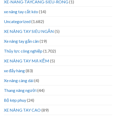
XE-NANG-TAYCANG-SIEU-RONG
(1)
xe nâng tay cắt kéo
(14)
Uncategorized
(1.682)
XE NÂNG TAY SIÊU NGẮN
(5)
Xe nâng tay gắn cân
(19)
Thủy lực công nghiệp
(1.702)
XE NÂNG TAY MẠ KẼM
(5)
xe đẩy hàng
(83)
Xe nâng càng dài
(4)
Thang nâng người
(44)
Bộ kẹp phuy
(24)
XE NÂNG TAY CAO
(89)