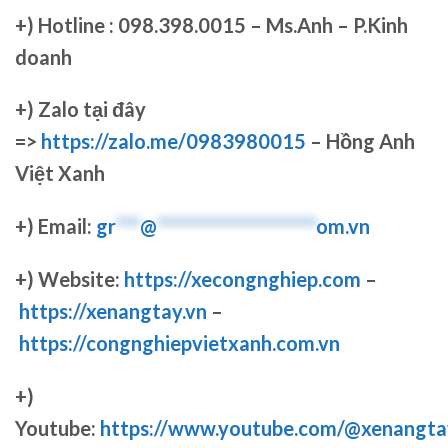
+)
Hotline : 098.398.0015 – Ms.Anh – P.Kinh
doanh
+)
Zalo tại đây
=>
https://zalo.me/0983980015
– Hồng Anh
Việt Xanh
+) Email:
gr
***
@
********************
om.vn
+) Website:
https://xecongnghiep.com
–
https://xenangtay.vn
–
https://congnghiepvietxanh.com.vn
+)
Youtube:
https://www.youtube.com/@xenangta