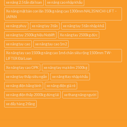
xe nâng 2.5 tấn đài loan
xe nâng cao nhập khẩu
Xe nâng mặt bàn con lăn 350kg nâng cao 1300mm NAL35 NICHI-LIFT –
JAPAN
xe nâng phuy
xe nâng tay 3 tấn
xe nâng tay 5 tấn nhập khẩ
xe nâng tay 2500kg hiệu Noblift
Xe nâng tay 2500kg đức
xe nâng tay cao
xe nâng tay cao 1m2
Xe nâng tay cao 1500kg nâng cao 1m6 chân siêu rộng 1500mm TW-
LIFTER Đài Loan
Xe nâng tay cao OPK
xe nâng tay mạ kẽm 2500kg
xe nâng tay thấp siêu ngắn
xe nâng ttay nhập khẩu
xe nâng điện bằng bình
xe nâng điện giá rẻ
xe nâng điện thấp 2000kg đứng lái
xe thang nâng người
xe đẩy hàng 2 tầng