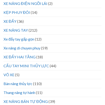
XE NÂNG ĐIỆN NGỒI LÁI
(2)
KẸP PHUY ĐÔI
(14)
XE ĐẨY
(36)
XE NÂNG TAY
(212)
Xe đẩy tay gấp gọn
(12)
Xe nâng di chuyen phuy
(59)
XE ĐẨY HAI TẦNG
(18)
CẨU TAY MINI THỦY LỰC
(44)
VÕ XE
(5)
Bàn nâng thủy lực
(110)
Thang nâng tự hành
(11)
XE NÂNG BÁN TỰ ĐỘNG
(39)