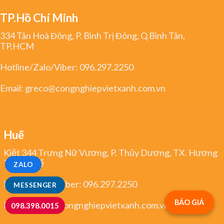
TP.Hồ Chí Minh
334 Tân Hoà Đông, P. Bình Trị Đông, Q.Bình Tân,
TP.HCM
Hotline/Zalo/Viber:
096.297.2250
Email:
greco@congnghiepvietxanh.com.vn
Huế
Kiệt 344 Trưng Nữ Vương, P. Thủy Dương, TX. Hương
Thủy, Huế
ZALO
Hotline/Zalo/Viber:
096.297.2250
MESSENGER
BÁO GIÁ
Email:
greco@congnghiepvietxanh.com.vn
098.398.0015