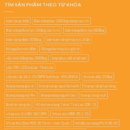
TÌM SẢN PHẨM THEO TỪ KHÓA
bàn nâng nhật
Bàn nâng tay 1000 kg nâng cao 1m
Bàn nâng thủy lực 350kg cao 1m5
bàn nâng thủy lực 800kg
bàn nâng điện 1000kg
bán bàn nâng thủy lực 2 tấn
bộ nguồn mini điện
Bộ nguồn thủy lực giá rẻ
cẩu mini bằng tay 2000kg
kẹp phuy đôi nhật bản
Lốp 700-12 DunLop- Thái Lan
Lốp xúc lật 26.5-25/28PR Solideal- SRILANKA
mua xe đẩy 250kg
thang nang gia rẻ
thang nang nguoi tu hanh
thang nâng hạ hàng
thang nâng mỹ 9m
thang nâng người 5m
thang nâng niuli
thiet bi nâng do
Vỏ hơi xe nâng Tokai Thái Lan 300-15
vỏ xe xúc 0.5/80-18/10PR
Vỏ xe xúc MRF 20.5-25
Vỏ xe Xúc Đào 900-20 Tiron - Hàn Quốc
Vỏ đặc xe nâng Pio 9.00-20