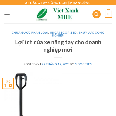
Skip
XE NÂNG TAY CÔNG NGHIỆP HÀNG ĐẦU
to
0
content
CHƯA ĐƯỢC PHÂN LOẠI
,
UNCATEGORIZED
,
THỦY LỰC CÔNG
NGHIỆP
Lợi ích của xe nâng tay cho doanh
nghiệp mới
POSTED ON
22 THÁNG 12, 2025
BY
NGOC TIEN
22
Th12