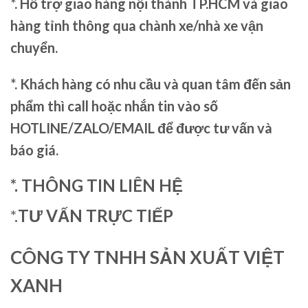
*. Hỗ trợ giao hàng nội thành TP.HCM và giao
hàng tỉnh thông qua chành xe/nhà xe vận
chuyển.
*. Khách hàng có nhu cầu và quan tâm đến sản
phẩm thì call hoặc nhắn tin vào số
HOTLINE/ZALO/EMAIL để được tư vấn và
báo giá.
*. THÔNG TIN LIÊN HỆ
*.
TƯ VẤN TRỰC TIẾP
CÔNG TY TNHH SẢN XUẤT VIỆT
XANH