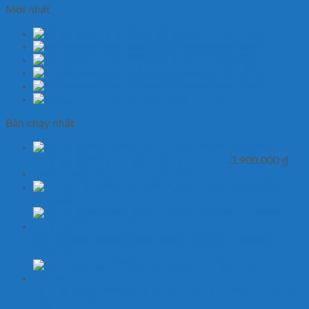
Mới nhất
Vỏ xe yokohama Y555
Vỏ xe yokohama Y520
Vỏ xe yokohama Y825
Vỏ xe yokohama Y823
Vỏ xe yokohama Y108
Vỏ xe yokohama Y45
Bán chạy nhất
Xe nâng tay
2500kg, 3000kg Khuyến mãi NICHI-LIFT
3.900.000
₫
Vỏ xúc lật 23.5-15 - BKT Ấn Độ
Thang nâng đôi Nichi-
lift Japan
Xe nâng tay 3000kg càng 550x1150mm Bishamon -
Nhật Bản
Bàn nâng tay 1000kg nâng cao 1m hiệu TW-LIFTER Đài
Loan