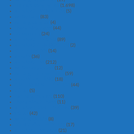
Thủy lực công nghiệp
(1.698)
XE NÂNG TAY MẠ KẼM
(5)
xe đẩy hàng
(83)
Xe nâng càng dài
(4)
Thang nâng người
(44)
Bộ kẹp phuy
(24)
XE NÂNG TAY CAO
(89)
XE NÂNG ĐIỆN NGỒI LÁI
(2)
KẸP PHUY ĐÔI
(14)
XE ĐẨY
(36)
XE NÂNG TAY
(212)
Xe đẩy tay gấp gọn
(12)
Xe nâng di chuyen phuy
(59)
XE ĐẨY HAI TẦNG
(18)
CẨU TAY MINI THỦY LỰC
(44)
VÕ XE
(5)
Bàn nâng thủy lực
(110)
Thang nâng tự hành
(11)
XE NÂNG BÁN TỰ ĐỘNG
(39)
VỎ XE
(42)
Xe nâng cắt kéo
(8)
BỘ NGUỒN THỦY LỰC
(17)
XE NÂNG TAY INOX
(21)