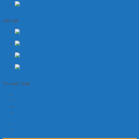
Xe nâng tay 3,5 tấn
hiệu Eoslift
Nổi bật
Bàn nâng điện 2
tấn cao 1m tw-lifter (Hw2001)
Bàn nâng thủy lực 1000kg cao 4m hiệu TW-LIFTER
Bàn nâng
thủy lực 3000kg hiệu TW-LIFTER
Bộ nguồn thủy lực
DC 12V-1.5kw
Tin mới nhất
Xe nâng mặt bàn có phù hợp kho hóa chất?
Những lỗi khiến xe nâng mặt bàn nhanh xuống cấp
Xe nâng mặt bàn có thể nâng khuôn ép nhựa không?
So sánh xe nâng mặt bàn nhập khẩu và lắp ráp trong
nước
Xe nâng mặt bàn nào bán chạy nhất năm 2026?
Xe nâng mặt bàn có phù hợp ngành dược phẩm?