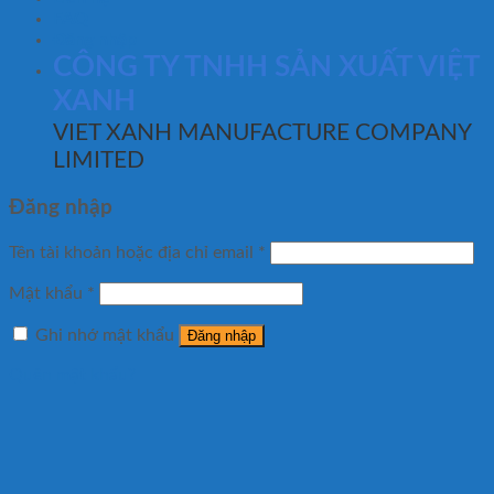
FAQ
Đăng nhập
CÔNG TY TNHH SẢN XUẤT VIỆT
XANH
VIET XANH MANUFACTURE COMPANY
LIMITED
Đăng nhập
Tên tài khoản hoặc địa chỉ email
*
Mật khẩu
*
Ghi nhớ mật khẩu
Đăng nhập
Quên mật khẩu?