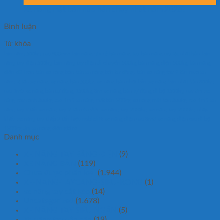
Th8
Xe nâng mặt bàn nào bán chạy nhất năm 2026?
Bình luận
Từ khóa
bàn nâng 500kg cao 900mm
bàn nâng gía rẻ
bàn nâng tay
bàn nâng tay 2x nhật bản
bàn
nâng tay điện 500kg
bàn nâng tay điện di chuyển 500kg
bàn nâng điện 500kg
bàn nâng
điện đài loan
bán xe nâng bàn
bán xe nâng bán tự động.
bán xe nâng tay 2 tấn
mua xe
nâng 2 tấn
xe nâng
xe nâng bàn 500kg
xe nâng bàn nhật bản
xe nâng bàn nhật bản 800kg
cao 1m5
xe nâng bán tự động 1500kg 3m
xe nâng bán tự động đi bộ 1500kg cao 3m
xe
nâng cây cảnh 800kg cao 1m5
xe nâng mặt bàn 500kg
xe nâng mặt bàn 800kg cao 1m5
xe
nâng tay 2 tấn
xe nâng tay 2 tấn của đức
xe nâng tay 2000kg
xe nâng tay 2000kg nhập
khẩu
xe nâng tay thấp 2 tấn hiệu noblelift
xe nâng điện cao 3m3
xe nâng điện cao đi bộ
1500kg 3m
xe nâng điện giá rẻ
Danh mục
XE NÂNG TAY BẰNG ĐIỆN
(9)
XE NÂNG BÀN
(119)
Chưa được phân loại
(1.944)
XE-NANG-TAYCANG-SIEU-RONG
(1)
xe nâng tay cắt kéo
(14)
Uncategorized
(1.678)
XE NÂNG TAY SIÊU NGẮN
(5)
Xe nâng tay gắn cân
(19)