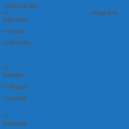
+)
Zalo tại đây
=>
https://zalo.me/0983980015
– Hồng Anh
Việt Xanh
+) Email:
gr
***
@
********************
om.vn
+) Website:
https://xecongnghiep.com
–
https://xenangtay.vn
–
https://congnghiepvietxanh.com.vn
+)
Youtube:
https://www.youtube.com/@xenangtay
+) Shopee:
https://shopee.vn/congnghiepxanh/
+) Lazada:
https://www.lazada.vn/shop/cong-
nghiep-viet-xanh/
+)
Facebook:
https://www.facebook.com/xenangch