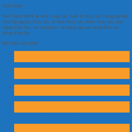
Giới thiệu
Viet Xanh MHE là nhà cung cấp thiết bị thủy lực công nghiệp
như bộ nguồn thủy lực, xi lanh thủy lực, bơm thủy lực, bàn
nâng thủy lực, xe nâng bàn, xe nâng tay, xe nâng điện, xe
nâng thủy lực.
Bài viết mới nhất
07
Th8
Xe nâng mặt bàn có phù hợp kho hóa chất?
07
Th8
Những lỗi khiến xe nâng mặt bàn nhanh xuống cấp
06
Th8
Xe nâng mặt bàn có thể nâng khuôn ép nhựa không?
06
Th8
So sánh xe nâng mặt bàn nhập khẩu và lắp ráp trong
nước
06