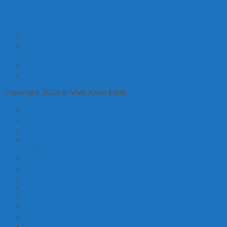
Giới thiệu
Hệ thống phân phối
Tin tức
Liên hệ
FAQ
Copyright 2026 ©
Viet Xanh MHE
Trang chủ
Giới thiệu
Sản phẩm
Tin tức
Hoạt động
Hệ thống phân phối
Liên hệ
FAQ
Giới thiệu
Hệ thống phân phối
Tin tức
Liên hệ