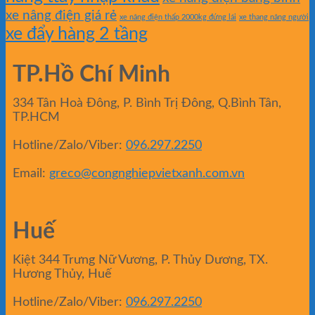
xe nâng điện giá rẻ
xe nâng điện thấp 2000kg đứng lái
xe thang nâng người
xe đẩy hàng 2 tầng
TP.Hồ Chí Minh
334 Tân Hoà Đông, P. Bình Trị Đông, Q.Bình Tân,
TP.HCM
Hotline/Zalo/Viber:
096.297.2250
Email:
greco@congnghiepvietxanh.com.vn
Huế
Kiệt 344 Trưng Nữ Vương, P. Thủy Dương, TX.
Hương Thủy, Huế
Hotline/Zalo/Viber:
096.297.2250