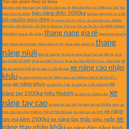
Tìm sản phẩm theo từ khóa
bàn nâng nhật
Bàn nâng tay 1000 kg nâng cao 1m
Bàn nâng thủy lực 350kg cao 1m5
bàn
bàn nâng điện 1000kg
nâng thủy lực 800kg
bán bàn nâng thủy lực 2 tấn
bộ nguồn mini điện
Bộ nguồn thủy lực giá rẻ
cẩu mini bằng tay 2000kg
kẹp phuy đôi nhật bản
Lốp 700-12 DunLop- Thái Lan
Lốp xúc lật 26.5-25/28PR Solideal-
thang nang gia rẻ
SRILANKA
mua xe đẩy 250kg
thang nang nguoi tu
thang
hanh
thang nâng hạ hàng
thang nâng mỹ 9m
thang nâng người 5m
nâng niuli
thiet bi nâng do
Vỏ hơi xe nâng Tokai Thái Lan 300-15
vỏ xe
xúc 0.5/80-18/10PR
Vỏ xe xúc MRF 20.5-25
Vỏ xe Xúc Đào 900-20 Tiron - Hàn Quốc
Vỏ
xe nâng cao nhập
đặc xe nâng Pio 9.00-20
xe nâng 2.5 tấn đài loan
khẩu
Xe nâng mặt bàn con lăn 350kg nâng cao 1300mm NAL35 NICHI-LIFT –
xe nâng phuy
xe
JAPAN
xe nâng tay 3 tấn
xe nâng tay 5 tấn nhập khẩ
xe
nâng tay 2500kg hiệu Noblift
Xe nâng tay 2500kg đức
nâng tay cao
xe nâng tay cao 1m2
Xe nâng tay cao 1500kg nâng cao
xe nâng
1m6 chân siêu rộng 1500mm TW-LIFTER Đài Loan
Xe nâng tay cao OPK
xe
tay mạ kẽm 2500kg
xe nâng tay thấp siêu ngắn
nâng ttay nhập khẩu
xe nâng điện bằng bình