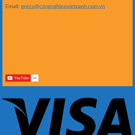
Email:
greco@congnghiepvietxanh.com.vn