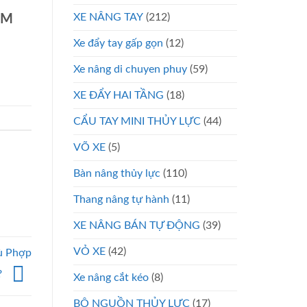
XE NÂNG TAY
(212)
CM
Xe đẩy tay gấp gọn
(12)
Xe nâng di chuyen phuy
(59)
XE ĐẨY HAI TẦNG
(18)
CẨU TAY MINI THỦY LỰC
(44)
VÕ XE
(5)
Bàn nâng thủy lực
(110)
Thang nâng tự hành
(11)
XE NÂNG BÁN TỰ ĐỘNG
(39)
VỎ XE
(42)
ù Phợp
?
Xe nâng cắt kéo
(8)
BỘ NGUỒN THỦY LỰC
(17)