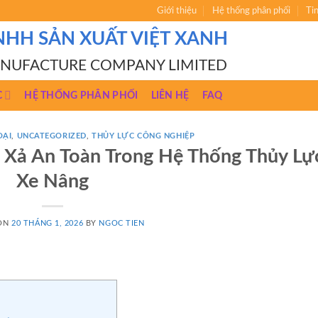
Giới thiệu
Hệ thống phân phối
Ti
NHH SẢN XUẤT VIỆT XANH
ANUFACTURE COMPANY LIMITED
C
HỆ THỐNG PHÂN PHỐI
LIÊN HỆ
FAQ
OẠI
,
UNCATEGORIZED
,
THỦY LỰC CÔNG NGHIỆP
 Xả An Toàn Trong Hệ Thống Thủy Lự
Xe Nâng
 ON
20 THÁNG 1, 2026
BY
NGOC TIEN