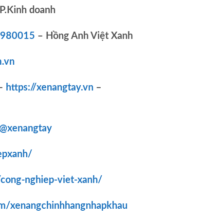
P.Kinh doanh
83980015
– Hồng Anh Việt Xanh
.vn
–
https://xenangtay.vn
–
/@xenangtay
epxanh/
/cong-nghiep-viet-xanh/
om/xenangchinhhangnhapkhau