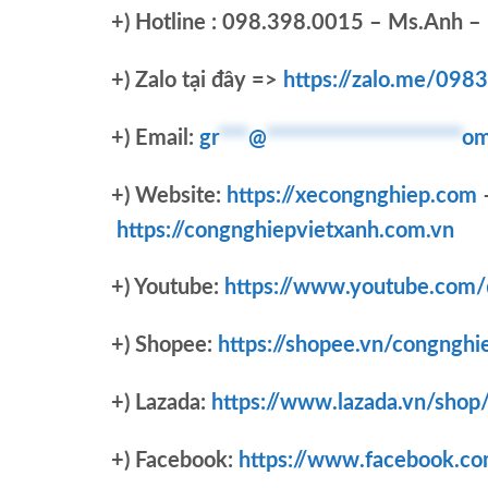
+)
Hotline : 098.398.0015 – Ms.Anh – 
+)
Zalo tại đây =>
https://zalo.me/09
+) Email:
gr
***
@
********************
om
+) Website:
https://xecongnghiep.com
https://congnghiepvietxanh.com.vn
+) Youtube:
https://www.youtube.com
+) Shopee:
https://shopee.vn/congnghi
+) Lazada:
https://www.lazada.vn/shop
+) Facebook:
https://www.facebook.c