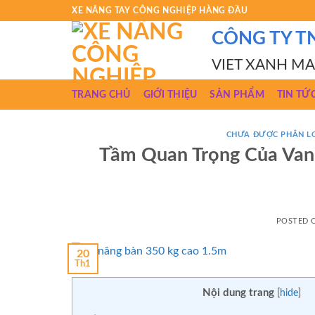
Skip
XE NÂNG TAY CÔNG NGHIỆP HÀNG ĐẦU
to
CÔNG TY T
content
VIET XANH M
TRANG CHỦ
GIỚI THIỆU
SẢN PHẨM
TIN TỨ
CHƯA ĐƯỢC PHÂN L
Tầm Quan Trọng Của Van
POSTED
20
Th1
Nội dung trang
[
hide
]