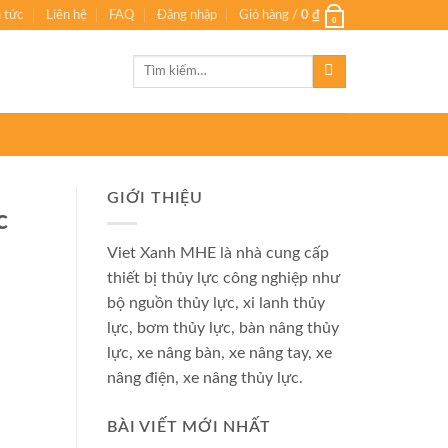
n tức
Liên hệ
FAQ
Đăng nhập
Giỏ hàng /
0
₫
0
Tìm
kiếm:
GIỚI THIỆU
c
Viet Xanh MHE là nhà cung cấp
thiết bị thủy lực công nghiệp như
bộ nguồn thủy lực, xi lanh thủy
lực, bơm thủy lực, bàn nâng thủy
lực, xe nâng bàn, xe nâng tay, xe
nâng điện, xe nâng thủy lực.
BÀI VIẾT MỚI NHẤT