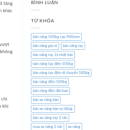
BÌNH LUẬN
ất tăng
ện khác
TỪ KHÓA
bàn nâng 500kg cao 900mm
 vượt
bàn nâng gía rẻ
bàn nâng tay
u không
bàn nâng tay 2x nhật bản
bàn nâng tay điện 500kg
bàn nâng tay điện di chuyển 500kg
bàn nâng điện 500kg
bàn nâng điện đài loan
 chi
bán xe nâng bàn
n khi
bán xe nâng bán tự động.
bán xe nâng tay 2 tấn
mua xe nâng 2 tấn
xe nâng