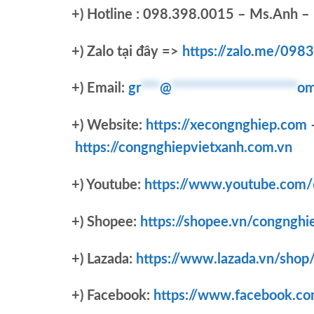
+)
Hotline : 098.398.0015 – Ms.Anh – 
+)
Zalo tại đây =>
https://zalo.me/09
+) Email:
gr
***
@
********************
om
+) Website:
https://xecongnghiep.com
https://congnghiepvietxanh.com.vn
+) Youtube:
https://www.youtube.com
+) Shopee:
https://shopee.vn/congnghi
+) Lazada:
https://www.lazada.vn/shop
+) Facebook:
https://www.facebook.c