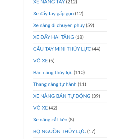
XE NÂNG TAY
(212)
Xe đẩy tay gấp gọn
(12)
Xe nâng di chuyen phuy
(59)
XE ĐẨY HAI TẦNG
(18)
CẨU TAY MINI THỦY LỰC
(44)
VÕ XE
(5)
Bàn nâng thủy lực
(110)
Thang nâng tự hành
(11)
XE NÂNG BÁN TỰ ĐỘNG
(39)
VỎ XE
(42)
Xe nâng cắt kéo
(8)
BỘ NGUỒN THỦY LỰC
(17)