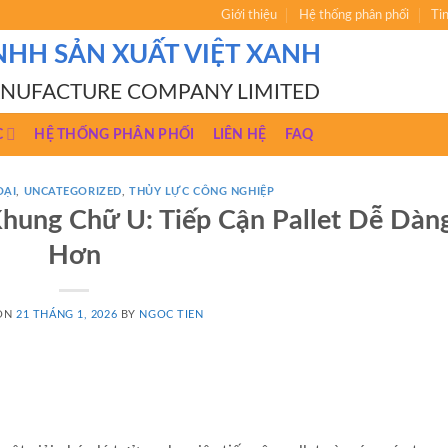
Giới thiệu
Hệ thống phân phối
Ti
NHH SẢN XUẤT VIỆT XANH
ANUFACTURE COMPANY LIMITED
C
HỆ THỐNG PHÂN PHỐI
LIÊN HỆ
FAQ
OẠI
,
UNCATEGORIZED
,
THỦY LỰC CÔNG NGHIỆP
hung Chữ U: Tiếp Cận Pallet Dễ Dàn
Hơn
 ON
21 THÁNG 1, 2026
BY
NGOC TIEN