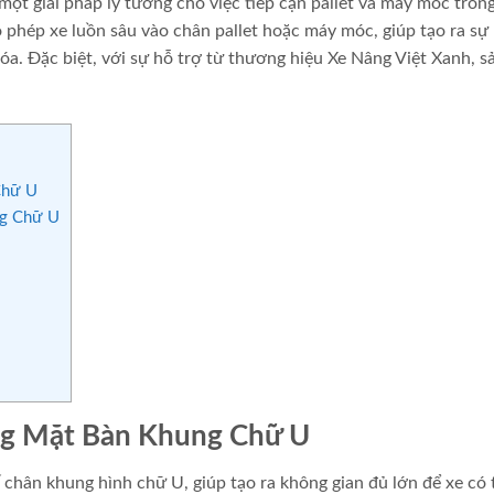
ột giải pháp lý tưởng cho việc tiếp cận pallet và máy móc tron
 phép xe luồn sâu vào chân pallet hoặc máy móc, giúp tạo ra sự 
 hóa. Đặc biệt, với sự hỗ trợ từ thương hiệu Xe Nâng Việt Xanh, s
Chữ U
ng Chữ U
ng Mặt Bàn Khung Chữ U
 chân khung hình chữ U, giúp tạo ra không gian đủ lớn để xe có 