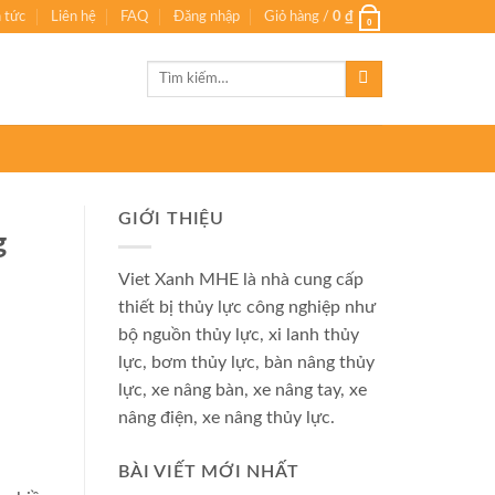
n tức
Liên hệ
FAQ
Đăng nhập
Giỏ hàng /
0
₫
0
Tìm
kiếm:
GIỚI THIỆU
g
Viet Xanh MHE là nhà cung cấp
thiết bị thủy lực công nghiệp như
bộ nguồn thủy lực, xi lanh thủy
lực, bơm thủy lực, bàn nâng thủy
lực, xe nâng bàn, xe nâng tay, xe
nâng điện, xe nâng thủy lực.
BÀI VIẾT MỚI NHẤT