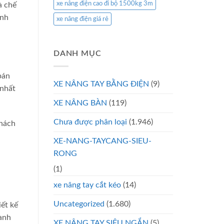
xe nâng điện cao đi bộ 1500kg 3m
à chế
anh
xe nâng điện giá rẻ
DANH MỤC
bán
XE NÂNG TAY BẰNG ĐIỆN
(9)
 nhất
XE NÂNG BÀN
(119)
Chưa được phân loại
(1.946)
khách
XE-NANG-TAYCANG-SIEU-
RONG
(1)
xe nâng tay cắt kéo
(14)
Uncategorized
(1.680)
iết kế
oanh
XE NÂNG TAY SIÊU NGẮN
(5)