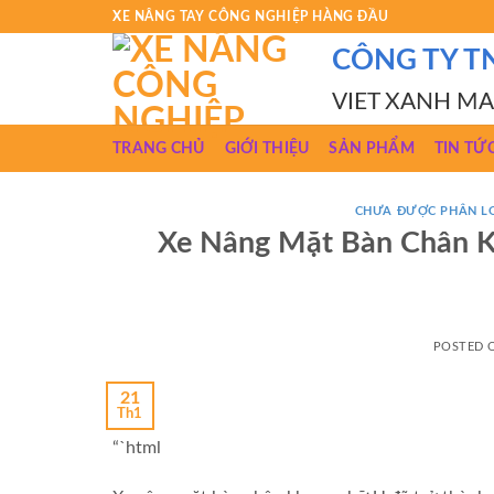
Skip
XE NÂNG TAY CÔNG NGHIỆP HÀNG ĐẦU
to
CÔNG TY T
content
VIET XANH M
TRANG CHỦ
GIỚI THIỆU
SẢN PHẨM
TIN TỨ
CHƯA ĐƯỢC PHÂN L
Xe Nâng Mặt Bàn Chân K
POSTED
21
Th1
“`html