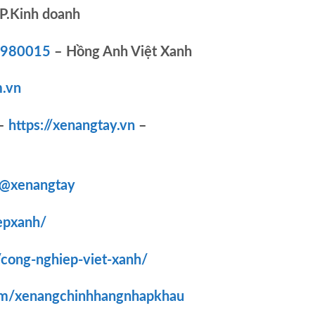
P.Kinh doanh
83980015
– Hồng Anh Việt Xanh
.vn
–
https://xenangtay.vn
–
/@xenangtay
epxanh/
/cong-nghiep-viet-xanh/
om/xenangchinhhangnhapkhau