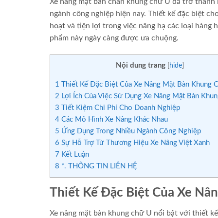
Xe nâng mặt bàn chân khung chữ U đã trở thành m
ngành công nghiệp hiện nay. Thiết kế đặc biệt cho
hoạt và tiện lợi trong việc nâng hạ các loại hàng
phẩm này ngày càng được ưa chuộng.
Nội dung trang
[
hide
]
1
Thiết Kế Đặc Biệt Của Xe Nâng Mặt Bàn Khung 
2
Lợi Ích Của Việc Sử Dụng Xe Nâng Mặt Bàn Khu
3
Tiết Kiệm Chi Phí Cho Doanh Nghiệp
4
Các Mô Hình Xe Nâng Khác Nhau
5
Ứng Dụng Trong Nhiều Ngành Công Nghiệp
6
Sự Hỗ Trợ Từ Thương Hiệu Xe Nâng Việt Xanh
7
Kết Luận
8
*. THÔNG TIN LIÊN HỆ
Thiết Kế Đặc Biệt Của Xe Nâ
Xe nâng mặt bàn khung chữ U nổi bật với thiết kế