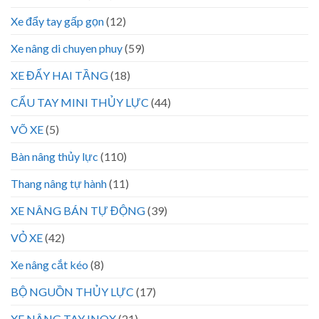
Xe đẩy tay gấp gọn
(12)
Xe nâng di chuyen phuy
(59)
XE ĐẨY HAI TẦNG
(18)
CẨU TAY MINI THỦY LỰC
(44)
VÕ XE
(5)
Bàn nâng thủy lực
(110)
Thang nâng tự hành
(11)
XE NÂNG BÁN TỰ ĐỘNG
(39)
VỎ XE
(42)
Xe nâng cắt kéo
(8)
BỘ NGUỒN THỦY LỰC
(17)
XE NÂNG TAY INOX
(21)