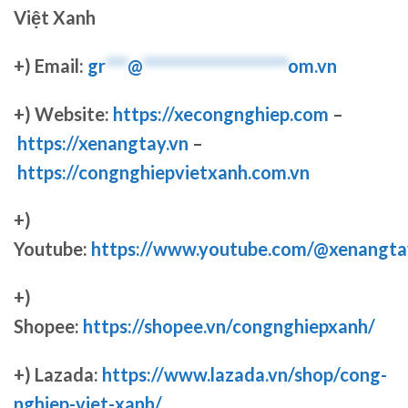
Việt Xanh
+) Email:
gr
***
@
********************
om.vn
+) Website:
https://xecongnghiep.com
–
https://xenangtay.vn
–
https://congnghiepvietxanh.com.vn
+)
Youtube:
https://www.youtube.com/@xenangta
+)
Shopee:
https://shopee.vn/congnghiepxanh/
+) Lazada:
https://www.lazada.vn/shop/cong-
nghiep-viet-xanh/