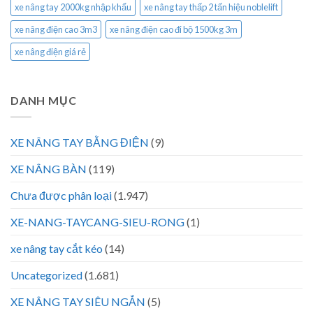
xe nâng tay 2000kg nhập khẩu
xe nâng tay thấp 2 tấn hiệu noblelift
xe nâng điện cao 3m3
xe nâng điện cao đi bộ 1500kg 3m
xe nâng điện giá rẻ
DANH MỤC
XE NÂNG TAY BẰNG ĐIỆN
(9)
XE NÂNG BÀN
(119)
Chưa được phân loại
(1.947)
XE-NANG-TAYCANG-SIEU-RONG
(1)
xe nâng tay cắt kéo
(14)
Uncategorized
(1.681)
XE NÂNG TAY SIÊU NGẮN
(5)