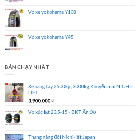
Vỏ xe yokohama Y108
Vỏ xe yokohama Y45
BÁN CHẠY NHẤT
Xe nâng tay 2500kg, 3000kg Khuyến mãi NICHI-
LIFT
3.900.000
₫
Vỏ xúc lật 23.5-15 - BKT Ấn Độ
Thang nâng đôi Nichi-lift Japan