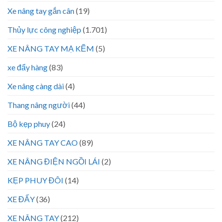
Xe nâng tay gắn cân
(19)
Thủy lực công nghiệp
(1.701)
XE NÂNG TAY MẠ KẼM
(5)
xe đẩy hàng
(83)
Xe nâng càng dài
(4)
Thang nâng người
(44)
Bộ kẹp phuy
(24)
XE NÂNG TAY CAO
(89)
XE NÂNG ĐIỆN NGỒI LÁI
(2)
KẸP PHUY ĐÔI
(14)
XE ĐẨY
(36)
XE NÂNG TAY
(212)