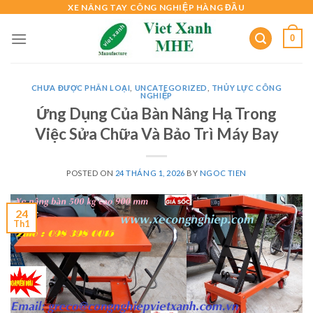
Skip
XE NÂNG TAY CÔNG NGHIỆP HÀNG ĐẦU
to
0
content
CHƯA ĐƯỢC PHÂN LOẠI
,
UNCATEGORIZED
,
THỦY LỰC CÔNG
NGHIỆP
Ứng Dụng Của Bàn Nâng Hạ Trong
Việc Sửa Chữa Và Bảo Trì Máy Bay
POSTED ON
24 THÁNG 1, 2026
BY
NGOC TIEN
24
Th1