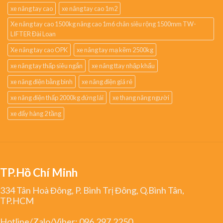
xe nâng tay cao
xe nâng tay cao 1m2
Xe nâng tay cao 1500kg nâng cao 1m6 chân siêu rộng 1500mm TW-
LIFTER Đài Loan
Xe nâng tay cao OPK
xe nâng tay mạ kẽm 2500kg
xe nâng tay thấp siêu ngắn
xe nâng ttay nhập khẩu
xe nâng điện bằng bình
xe nâng điện giá rẻ
xe nâng điện thấp 2000kg đứng lái
xe thang nâng người
xe đẩy hàng 2 tầng
TP.Hồ Chí Minh
334 Tân Hoà Đông, P. Bình Trị Đông, Q.Bình Tân,
TP.HCM
Hotline/Zalo/Viber:
096.297.2250