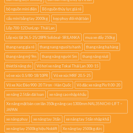
bộ nguồn mini điện
Bộ nguồn thủy lực giá rẻ
cẩu mini bằng tay 2000kg
kẹp phuy đôi nhật bản
Lốp 700-12 DunLop- Thái Lan
Lốp xúc lật 26.5-25/28PR Solideal- SRILANKA
mua xe đẩy 250kg
thang nang gia rẻ
thang nang nguoi tu hanh
thang nâng hạ hàng
thang nâng mỹ 9m
thang nâng người 5m
thang nâng niuli
thiet bi nâng do
Vỏ hơi xe nâng Tokai Thái Lan 300-15
vỏ xe xúc 0.5/80-18/10PR
Vỏ xe xúc MRF 20.5-25
Vỏ xe Xúc Đào 900-20 Tiron - Hàn Quốc
Vỏ đặc xe nâng Pio 9.00-20
xe nâng 2.5 tấn đài loan
xe nâng cao nhập khẩu
Xe nâng mặt bàn con lăn 350kg nâng cao 1300mm NAL35 NICHI-LIFT –
JAPAN
xe nâng phuy
xe nâng tay 3 tấn
xe nâng tay 5 tấn nhập khẩ
xe nâng tay 2500kg hiệu Noblift
Xe nâng tay 2500kg đức