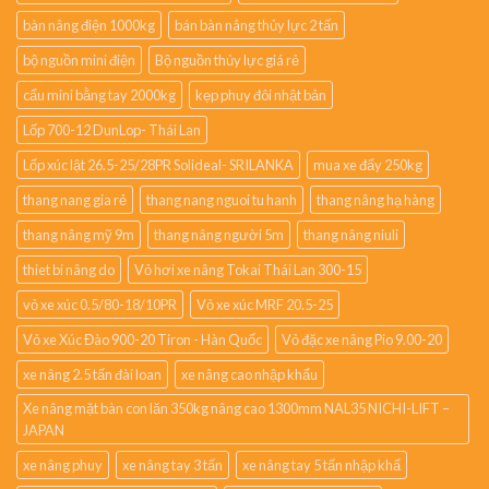
bàn nâng điện 1000kg
bán bàn nâng thủy lực 2 tấn
bộ nguồn mini điện
Bộ nguồn thủy lực giá rẻ
cẩu mini bằng tay 2000kg
kẹp phuy đôi nhật bản
Lốp 700-12 DunLop- Thái Lan
Lốp xúc lật 26.5-25/28PR Solideal- SRILANKA
mua xe đẩy 250kg
thang nang gia rẻ
thang nang nguoi tu hanh
thang nâng hạ hàng
thang nâng mỹ 9m
thang nâng người 5m
thang nâng niuli
thiet bi nâng do
Vỏ hơi xe nâng Tokai Thái Lan 300-15
vỏ xe xúc 0.5/80-18/10PR
Vỏ xe xúc MRF 20.5-25
Vỏ xe Xúc Đào 900-20 Tiron - Hàn Quốc
Vỏ đặc xe nâng Pio 9.00-20
xe nâng 2.5 tấn đài loan
xe nâng cao nhập khẩu
Xe nâng mặt bàn con lăn 350kg nâng cao 1300mm NAL35 NICHI-LIFT –
JAPAN
xe nâng phuy
xe nâng tay 3 tấn
xe nâng tay 5 tấn nhập khẩ