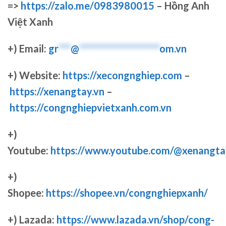
=>
https://zalo.me/0983980015
– Hồng Anh
Việt Xanh
+) Email:
gr
***
@
********************
om.vn
+) Website:
https://xecongnghiep.com
–
https://xenangtay.vn
–
https://congnghiepvietxanh.com.vn
+)
Youtube:
https://www.youtube.com/@xenangta
+)
Shopee:
https://shopee.vn/congnghiepxanh/
+) Lazada:
https://www.lazada.vn/shop/cong-