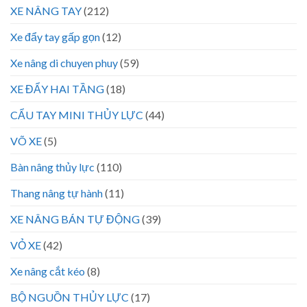
XE NÂNG TAY
(212)
Xe đẩy tay gấp gọn
(12)
Xe nâng di chuyen phuy
(59)
XE ĐẨY HAI TẦNG
(18)
CẨU TAY MINI THỦY LỰC
(44)
VÕ XE
(5)
Bàn nâng thủy lực
(110)
Thang nâng tự hành
(11)
XE NÂNG BÁN TỰ ĐỘNG
(39)
VỎ XE
(42)
Xe nâng cắt kéo
(8)
BỘ NGUỒN THỦY LỰC
(17)