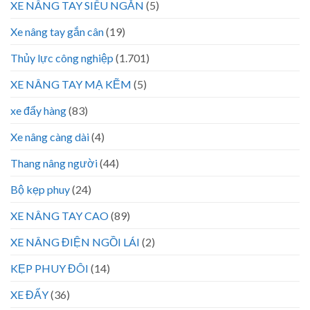
XE NÂNG TAY SIÊU NGẮN
(5)
Xe nâng tay gắn cân
(19)
Thủy lực công nghiệp
(1.701)
XE NÂNG TAY MẠ KẼM
(5)
xe đẩy hàng
(83)
Xe nâng càng dài
(4)
Thang nâng người
(44)
Bộ kẹp phuy
(24)
XE NÂNG TAY CAO
(89)
XE NÂNG ĐIỆN NGỒI LÁI
(2)
KẸP PHUY ĐÔI
(14)
XE ĐẨY
(36)