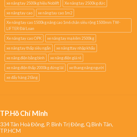
xe nâng tay 2500kg hiệu Noblift
Xe nâng tay 2500kg đức
xe nâng tay cao
xe nâng tay cao 1m2
Xe nâng tay cao 1500kg nâng cao 1m6 chân siêu rộng 1500mm TW-
LIFTER Đài Loan
Xe nâng tay cao OPK
xe nâng tay mạ kẽm 2500kg
xe nâng tay thấp siêu ngắn
xe nâng ttay nhập khẩu
xe nâng điện bằng bình
xe nâng điện giá rẻ
xe nâng điện thấp 2000kg đứng lái
xe thang nâng người
xe đẩy hàng 2 tầng
TP.Hồ Chí Minh
334 Tân Hoà Đông, P. Bình Trị Đông, Q.Bình Tân,
TP.HCM