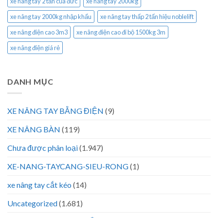
xe nâng tay 2 tấn của đức
xe nâng tay 2000kg
xe nâng tay 2000kg nhập khẩu
xe nâng tay thấp 2 tấn hiệu noblelift
xe nâng điện cao 3m3
xe nâng điện cao đi bộ 1500kg 3m
xe nâng điện giá rẻ
DANH MỤC
XE NÂNG TAY BẰNG ĐIỆN
(9)
XE NÂNG BÀN
(119)
Chưa được phân loại
(1.947)
XE-NANG-TAYCANG-SIEU-RONG
(1)
xe nâng tay cắt kéo
(14)
Uncategorized
(1.681)