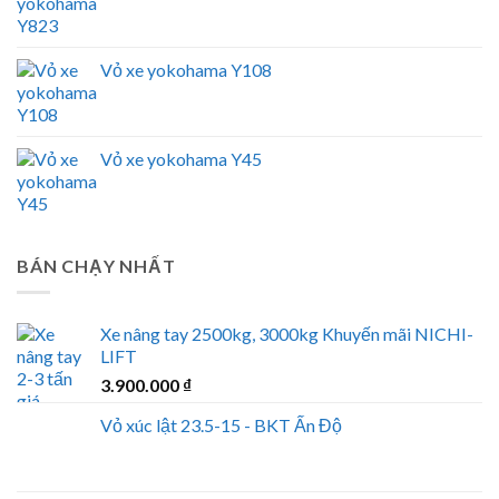
Vỏ xe yokohama Y108
Vỏ xe yokohama Y45
BÁN CHẠY NHẤT
Xe nâng tay 2500kg, 3000kg Khuyến mãi NICHI-
LIFT
3.900.000
₫
Vỏ xúc lật 23.5-15 - BKT Ấn Độ