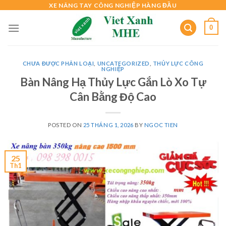
Skip
XE NÂNG TAY CÔNG NGHIỆP HÀNG ĐẦU
to
0
content
CHƯA ĐƯỢC PHÂN LOẠI
,
UNCATEGORIZED
,
THỦY LỰC CÔNG
NGHIỆP
Bàn Nâng Hạ Thủy Lực Gắn Lò Xo Tự
Cân Bằng Độ Cao
POSTED ON
25 THÁNG 1, 2026
BY
NGOC TIEN
25
Th1