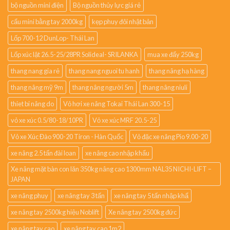
bộ nguồn mini điện
Bộ nguồn thủy lực giá rẻ
cẩu mini bằng tay 2000kg
kẹp phuy đôi nhật bản
Lốp 700-12 DunLop- Thái Lan
Lốp xúc lật 26.5-25/28PR Solideal- SRILANKA
mua xe đẩy 250kg
thang nang gia rẻ
thang nang nguoi tu hanh
thang nâng hạ hàng
thang nâng mỹ 9m
thang nâng người 5m
thang nâng niuli
thiet bi nâng do
Vỏ hơi xe nâng Tokai Thái Lan 300-15
vỏ xe xúc 0.5/80-18/10PR
Vỏ xe xúc MRF 20.5-25
Vỏ xe Xúc Đào 900-20 Tiron - Hàn Quốc
Vỏ đặc xe nâng Pio 9.00-20
xe nâng 2.5 tấn đài loan
xe nâng cao nhập khẩu
Xe nâng mặt bàn con lăn 350kg nâng cao 1300mm NAL35 NICHI-LIFT –
JAPAN
xe nâng phuy
xe nâng tay 3 tấn
xe nâng tay 5 tấn nhập khẩ
xe nâng tay 2500kg hiệu Noblift
Xe nâng tay 2500kg đức
xe nâng tay cao
xe nâng tay cao 1m2