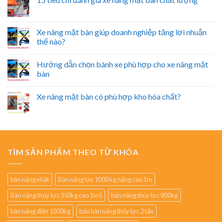
Xe nâng mặt bàn giúp doanh nghiệp tăng lợi nhuận
thế nào?
Hướng dẫn chọn bánh xe phù hợp cho xe nâng mặt
bàn
Xe nâng mặt bàn có phù hợp kho hóa chất?
TÌM SẢN PHẨM THEO TỪ KHÓA
bàn nâng nhật
Bàn nâng tay 1000 kg nâng cao 1m
Bàn nâng thủy lực 350kg cao 1m5
bàn nâng thủy lực 800kg
bàn nâng điện 1000kg
bán bàn nâng thủy lực 2 tấn