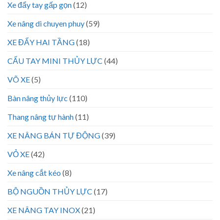
Xe đẩy tay gấp gọn
(12)
Xe nâng di chuyen phuy
(59)
XE ĐẨY HAI TẦNG
(18)
CẨU TAY MINI THỦY LỰC
(44)
VÕ XE
(5)
Bàn nâng thủy lực
(110)
Thang nâng tự hành
(11)
XE NÂNG BÁN TỰ ĐỘNG
(39)
VỎ XE
(42)
Xe nâng cắt kéo
(8)
BỘ NGUỒN THỦY LỰC
(17)
XE NÂNG TAY INOX
(21)