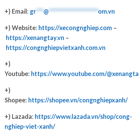
+) Email:
gr
***
@
********************
om.vn
+) Website:
https://xecongnghiep.com
–
https://xenangtay.vn
–
https://congnghiepvietxanh.com.vn
+)
Youtube:
https://www.youtube.com/@xenangta
+)
Shopee:
https://shopee.vn/congnghiepxanh/
+) Lazada:
https://www.lazada.vn/shop/cong-
nghiep-viet-xanh/