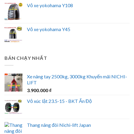
Vỏ xe yokohama Y108
Vỏ xe yokohama Y45
BÁN CHẠY NHẤT
Xe nâng tay 2500kg, 3000kg Khuyến mãi NICHI-
LIFT
3.900.000
₫
Vỏ xúc lật 23.5-15 - BKT Ấn Độ
Thang nâng đôi Nichi-lift Japan