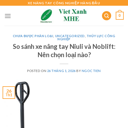
Skip
XE NÂNG TAY CÔNG NGHIỆP HÀNG ĐẦU
to
0
content
CHƯA ĐƯỢC PHÂN LOẠI
,
UNCATEGORIZED
,
THỦY LỰC CÔNG
NGHIỆP
So sánh xe nâng tay Niuli và Noblift:
Nên chọn loại nào?
POSTED ON
26 THÁNG 1, 2026
BY
NGOC TIEN
26
Th1