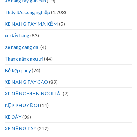
Xe nâng tay gắn cân
(19)
Thủy lực công nghiệp
(1.703)
XE NÂNG TAY MẠ KẼM
(5)
xe đẩy hàng
(83)
Xe nâng càng dài
(4)
Thang nâng người
(44)
Bộ kẹp phuy
(24)
XE NÂNG TAY CAO
(89)
XE NÂNG ĐIỆN NGỒI LÁI
(2)
KẸP PHUY ĐÔI
(14)
XE ĐẨY
(36)
XE NÂNG TAY
(212)