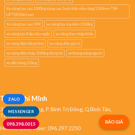
Xe nâng tay cao 1500kg nâng cao 1m6 chân siêu rộng 1500mm TW-
LIFTER Đài Loan
Xe nâng tay cao OPK
xe nâng tay mạ kẽm 2500kg
xe nâng tay thấp siêu ngắn
xe nâng ttay nhập khẩu
xe nâng điện bằng bình
xe nâng điện giá rẻ
xe nâng điện thấp 2000kg đứng lái
xe thang nâng người
xe đẩy hàng 2 tầng
TP.Hồ Chí Minh
ZALO
334 Tân Hoà Đông, P. Bình Trị Đông, Q.Bình Tân,
MESSENGER
TP.HCM
BÁO GIÁ
098.398.0015
Hotline/Zalo/Viber:
096.297.2250