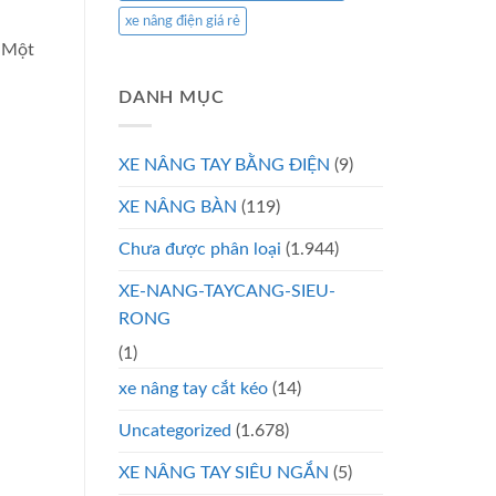
xe nâng điện giá rẻ
. Một
DANH MỤC
XE NÂNG TAY BẰNG ĐIỆN
(9)
XE NÂNG BÀN
(119)
Chưa được phân loại
(1.944)
XE-NANG-TAYCANG-SIEU-
RONG
(1)
xe nâng tay cắt kéo
(14)
Uncategorized
(1.678)
XE NÂNG TAY SIÊU NGẮN
(5)