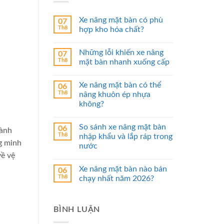
Xe nâng mặt bàn có phù
07
Th8
hợp kho hóa chất?
Những lỗi khiến xe nâng
07
Th8
mặt bàn nhanh xuống cấp
Xe nâng mặt bàn có thể
06
Th8
nâng khuôn ép nhựa
không?
So sánh xe nâng mặt bàn
06
hành
Th8
nhập khẩu và lắp ráp trong
ng minh
nước
về vệ
Xe nâng mặt bàn nào bán
06
Th8
chạy nhất năm 2026?
BÌNH LUẬN