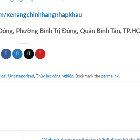
om/xenangchinhhangnhapkhau
 Đông, Phường Bình Trị Đông, Quận Bình Tân, TP.H
loại
,
Uncategorized
,
Thủy lực công nghiệp
. Bookmark the
permalink
.
Cách sử dụng xe nâng tay Niuli đúng kỹ thuậ