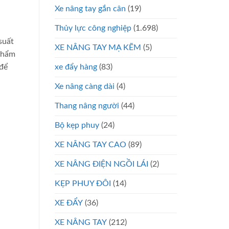
Xe nâng tay gắn cân
(19)
Thủy lực công nghiệp
(1.698)
suất
XE NÂNG TAY MẠ KẼM
(5)
 phẩm
xe đẩy hàng
(83)
để
Xe nâng càng dài
(4)
Thang nâng người
(44)
Bộ kẹp phuy
(24)
XE NÂNG TAY CAO
(89)
XE NÂNG ĐIỆN NGỒI LÁI
(2)
KẸP PHUY ĐÔI
(14)
XE ĐẨY
(36)
XE NÂNG TAY
(212)