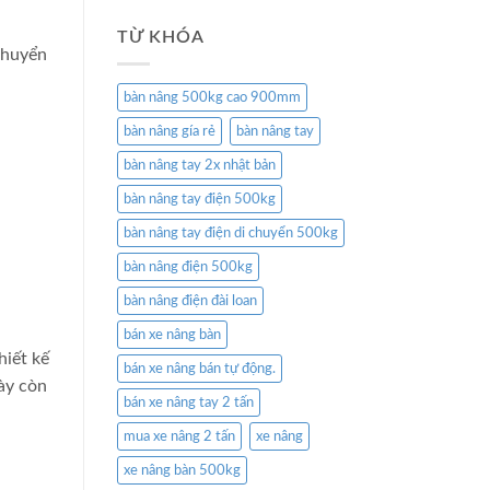
TỪ KHÓA
chuyển
bàn nâng 500kg cao 900mm
bàn nâng gía rẻ
bàn nâng tay
bàn nâng tay 2x nhật bản
bàn nâng tay điện 500kg
bàn nâng tay điện di chuyển 500kg
bàn nâng điện 500kg
bàn nâng điện đài loan
bán xe nâng bàn
hiết kế
bán xe nâng bán tự động.
này còn
bán xe nâng tay 2 tấn
mua xe nâng 2 tấn
xe nâng
xe nâng bàn 500kg