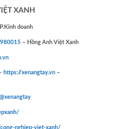
VIỆT XANH
P.Kinh doanh
83980015
– Hồng Anh Việt Xanh
.vn
–
https://xenangtay.vn
–
/@xenangtay
epxanh/
/cong-nghiep-viet-xanh/