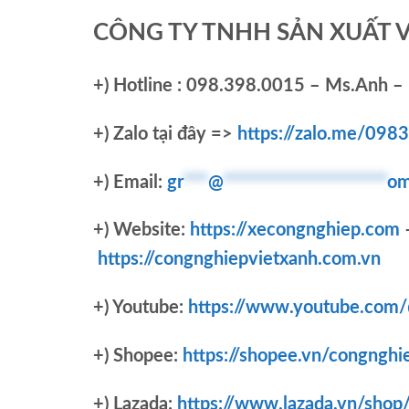
CÔNG TY TNHH SẢN XUẤT 
+)
Hotline : 098.398.0015 – Ms.Anh – 
+)
Zalo tại đây =>
https://zalo.me/09
+) Email:
gr
***
@
********************
om
+) Website:
https://xecongnghiep.com
https://congnghiepvietxanh.com.vn
+) Youtube:
https://www.youtube.com
+) Shopee:
https://shopee.vn/congnghi
+) Lazada:
https://www.lazada.vn/shop