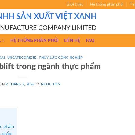
Giới thiệu
Hệ thống phân phối
Ti
NHH SẢN XUẤT VIỆT XANH
ANUFACTURE COMPANY LIMITED
C
HỆ THỐNG PHÂN PHỐI
LIÊN HỆ
FAQ
OẠI
,
UNCATEGORIZED
,
THỦY LỰC CÔNG NGHIỆP
blift trong ngành thực phẩm
 ON
2 THÁNG 2, 2026
BY
NGOC TIEN
ực phẩm
ực phẩm