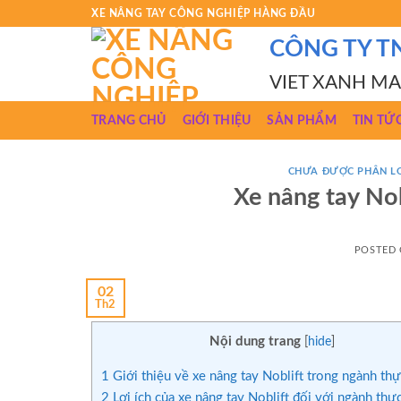
Skip
XE NÂNG TAY CÔNG NGHIỆP HÀNG ĐẦU
to
CÔNG TY T
content
VIET XANH M
TRANG CHỦ
GIỚI THIỆU
SẢN PHẨM
TIN TỨ
CHƯA ĐƯỢC PHÂN L
Xe nâng tay No
POSTED
02
Th2
Nội dung trang
[
hide
]
1
Giới thiệu về xe nâng tay Noblift trong ngành th
2
Lợi ích của xe nâng tay Noblift đối với ngành th