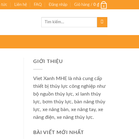
n tức
Liên hệ
FAQ
Đăng nhập
Giỏ hàng /
0
₫
0
Tìm
kiếm:
GIỚI THIỆU
Viet Xanh MHE là nhà cung cấp
thiết bị thủy lực công nghiệp như
bộ nguồn thủy lực, xi lanh thủy
lực, bơm thủy lực, bàn nâng thủy
lực, xe nâng bàn, xe nâng tay, xe
nâng điện, xe nâng thủy lực.
BÀI VIẾT MỚI NHẤT