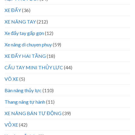
XE ĐẨY
(36)
XE NÂNG TAY
(212)
Xe đẩy tay gấp gọn
(12)
Xe nâng di chuyen phuy
(59)
XE ĐẨY HAI TẦNG
(18)
CẨU TAY MINI THỦY LỰC
(44)
VÕ XE
(5)
Bàn nâng thủy lực
(110)
Thang nâng tự hành
(11)
XE NÂNG BÁN TỰ ĐỘNG
(39)
VỎ XE
(42)