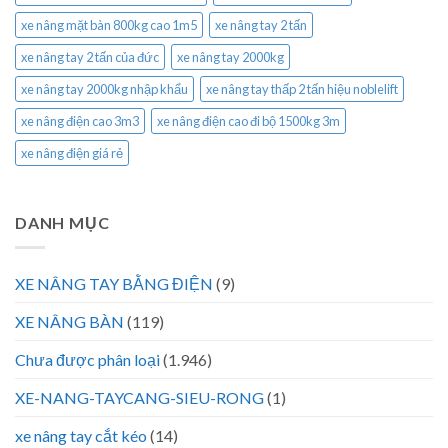
xe nâng mặt bàn 800kg cao 1m5
xe nâng tay 2 tấn
xe nâng tay 2 tấn của đức
xe nâng tay 2000kg
xe nâng tay 2000kg nhập khẩu
xe nâng tay thấp 2 tấn hiệu noblelift
xe nâng điện cao 3m3
xe nâng điện cao đi bộ 1500kg 3m
xe nâng điện giá rẻ
DANH MỤC
XE NÂNG TAY BẰNG ĐIỆN
(9)
XE NÂNG BÀN
(119)
Chưa được phân loại
(1.946)
XE-NANG-TAYCANG-SIEU-RONG
(1)
xe nâng tay cắt kéo
(14)