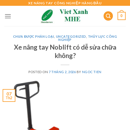
Skip
XE NÂNG TAY CÔNG NGHIỆP HÀNG ĐẦU
to
0
content
CHƯA ĐƯỢC PHÂN LOẠI
,
UNCATEGORIZED
,
THỦY LỰC CÔNG
NGHIỆP
Xe nâng tay Noblift có dễ sửa chữa
không?
POSTED ON
7 THÁNG 2, 2026
BY
NGOC TIEN
07
Th2