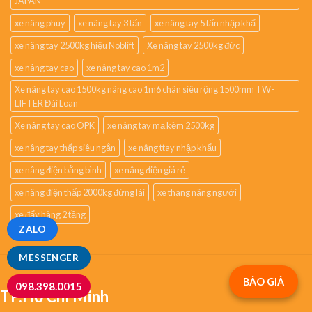
JAPAN
xe nâng phuy
xe nâng tay 3 tấn
xe nâng tay 5 tấn nhập khẩ
xe nâng tay 2500kg hiệu Noblift
Xe nâng tay 2500kg đức
xe nâng tay cao
xe nâng tay cao 1m2
Xe nâng tay cao 1500kg nâng cao 1m6 chân siêu rộng 1500mm TW-
LIFTER Đài Loan
Xe nâng tay cao OPK
xe nâng tay mạ kẽm 2500kg
xe nâng tay thấp siêu ngắn
xe nâng ttay nhập khẩu
xe nâng điện bằng bình
xe nâng điện giá rẻ
xe nâng điện thấp 2000kg đứng lái
xe thang nâng người
xe đẩy hàng 2 tầng
ZALO
MESSENGER
BÁO GIÁ
098.398.0015
TP.Hồ Chí Minh