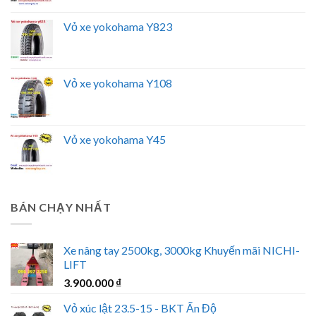
Vỏ xe yokohama Y823
Vỏ xe yokohama Y108
Vỏ xe yokohama Y45
BÁN CHẠY NHẤT
Xe nâng tay 2500kg, 3000kg Khuyến mãi NICHI-
LIFT
3.900.000
₫
Vỏ xúc lật 23.5-15 - BKT Ấn Độ