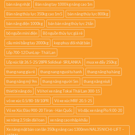
bàn nâng nhật
Bàn nâng tay 1000 kg nâng cao 1m
Bàn nâng thủy lực 350kg cao 1m5
bàn nâng thủy lực 800kg
bàn nâng điện 1000kg
bán bàn nâng thủy lực 2 tấn
bộ nguồn mini điện
Bộ nguồn thủy lực giá rẻ
cẩu mini bằng tay 2000kg
kẹp phuy đôi nhật bản
Lốp 700-12 DunLop- Thái Lan
Lốp xúc lật 26.5-25/28PR Solideal- SRILANKA
mua xe đẩy 250kg
thang nang gia rẻ
thang nang nguoi tu hanh
thang nâng hạ hàng
thang nâng mỹ 9m
thang nâng người 5m
thang nâng niuli
thiet bi nâng do
Vỏ hơi xe nâng Tokai Thái Lan 300-15
vỏ xe xúc 0.5/80-18/10PR
Vỏ xe xúc MRF 20.5-25
Vỏ xe Xúc Đào 900-20 Tiron - Hàn Quốc
Vỏ đặc xe nâng Pio 9.00-20
xe nâng 2.5 tấn đài loan
xe nâng cao nhập khẩu
Xe nâng mặt bàn con lăn 350kg nâng cao 1300mm NAL35 NICHI-LIFT –