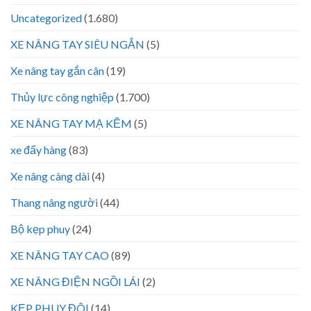
Uncategorized
(1.680)
XE NÂNG TAY SIÊU NGẮN
(5)
Xe nâng tay gắn cân
(19)
Thủy lực công nghiệp
(1.700)
XE NÂNG TAY MẠ KẼM
(5)
xe đẩy hàng
(83)
Xe nâng càng dài
(4)
Thang nâng người
(44)
Bộ kẹp phuy
(24)
XE NÂNG TAY CAO
(89)
XE NÂNG ĐIỆN NGỒI LÁI
(2)
KẸP PHUY ĐÔI
(14)