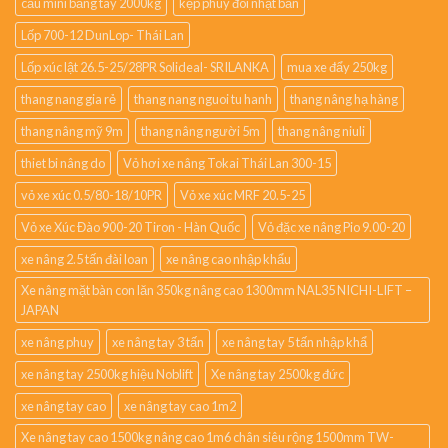
cẩu mini bằng tay 2000kg
kẹp phuy đôi nhật bản
Lốp 700-12 DunLop- Thái Lan
Lốp xúc lật 26.5-25/28PR Solideal- SRILANKA
mua xe đẩy 250kg
thang nang gia rẻ
thang nang nguoi tu hanh
thang nâng hạ hàng
thang nâng mỹ 9m
thang nâng người 5m
thang nâng niuli
thiet bi nâng do
Vỏ hơi xe nâng Tokai Thái Lan 300-15
vỏ xe xúc 0.5/80-18/10PR
Vỏ xe xúc MRF 20.5-25
Vỏ xe Xúc Đào 900-20 Tiron - Hàn Quốc
Vỏ đặc xe nâng Pio 9.00-20
xe nâng 2.5 tấn đài loan
xe nâng cao nhập khẩu
Xe nâng mặt bàn con lăn 350kg nâng cao 1300mm NAL35 NICHI-LIFT –
JAPAN
xe nâng phuy
xe nâng tay 3 tấn
xe nâng tay 5 tấn nhập khẩ
xe nâng tay 2500kg hiệu Noblift
Xe nâng tay 2500kg đức
xe nâng tay cao
xe nâng tay cao 1m2
Xe nâng tay cao 1500kg nâng cao 1m6 chân siêu rộng 1500mm TW-