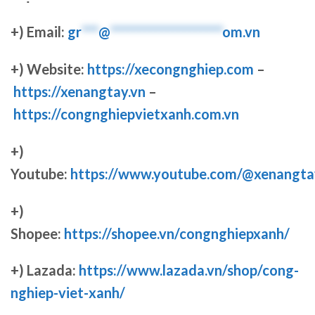
+) Email:
gr
***
@
********************
om.vn
+) Website:
https://xecongnghiep.com
–
https://xenangtay.vn
–
https://congnghiepvietxanh.com.vn
+)
Youtube:
https://www.youtube.com/@xenangta
+)
Shopee:
https://shopee.vn/congnghiepxanh/
+) Lazada:
https://www.lazada.vn/shop/cong-
nghiep-viet-xanh/