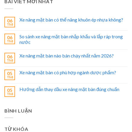
BÀI VIẾT MỚI NHẤT
Xe nâng mặt bàn có thể nâng khuôn ép nhựa không?
06
Th8
So sánh xe nâng mặt bàn nhập khẩu và lắp ráp trong
06
Th8
nước
Xe nâng mặt bàn nào bán chạy nhất năm 2026?
06
Th8
Xe nâng mặt bàn có phù hợp ngành dược phẩm?
05
Th8
Hướng dẫn thay dầu xe nâng mặt bàn đúng chuẩn
05
Th8
BÌNH LUẬN
TỪ KHÓA