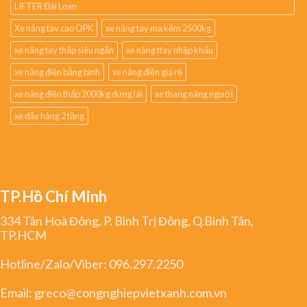
LIFTER Đài Loan
Xe nâng tay cao OPK
xe nâng tay mạ kẽm 2500kg
xe nâng tay thấp siêu ngắn
xe nâng ttay nhập khẩu
xe nâng điện bằng bình
xe nâng điện giá rẻ
xe nâng điện thấp 2000kg đứng lái
xe thang nâng người
xe đẩy hàng 2 tầng
TP.Hồ Chí Minh
334 Tân Hoà Đông, P. Bình Trị Đông, Q.Bình Tân,
TP.HCM
Hotline/Zalo/Viber:
096.297.2250
Email:
greco@congnghiepvietxanh.com.vn