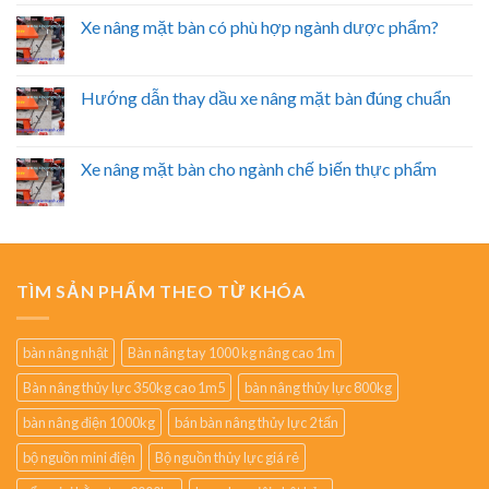
Xe nâng mặt bàn có phù hợp ngành dược phẩm?
Hướng dẫn thay dầu xe nâng mặt bàn đúng chuẩn
Xe nâng mặt bàn cho ngành chế biến thực phẩm
TÌM SẢN PHẨM THEO TỪ KHÓA
bàn nâng nhật
Bàn nâng tay 1000 kg nâng cao 1m
Bàn nâng thủy lực 350kg cao 1m5
bàn nâng thủy lực 800kg
bàn nâng điện 1000kg
bán bàn nâng thủy lực 2 tấn
bộ nguồn mini điện
Bộ nguồn thủy lực giá rẻ