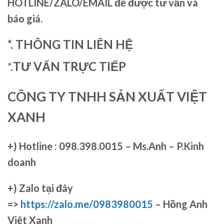
HOTLINE/ZALO/EMAIL để được tư vấn và
báo giá.
*. THÔNG TIN LIÊN HỆ
*.
TƯ VẤN TRỰC TIẾP
CÔNG TY TNHH SẢN XUẤT VIỆT
XANH
+)
Hotline : 098.398.0015 – Ms.Anh – P.Kinh
doanh
+)
Zalo tại đây
=>
https://zalo.me/0983980015
– Hồng Anh
Việt Xanh