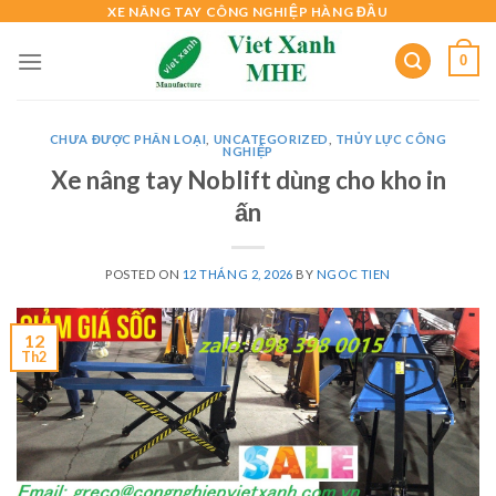
Skip
XE NÂNG TAY CÔNG NGHIỆP HÀNG ĐẦU
to
0
content
CHƯA ĐƯỢC PHÂN LOẠI
,
UNCATEGORIZED
,
THỦY LỰC CÔNG
NGHIỆP
Xe nâng tay Noblift dùng cho kho in
ấn
POSTED ON
12 THÁNG 2, 2026
BY
NGOC TIEN
12
Th2