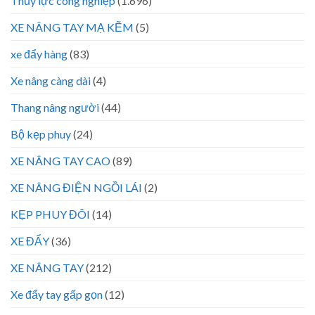
Thủy lực công nghiệp
(1.696)
XE NÂNG TAY MẠ KẼM
(5)
xe đẩy hàng
(83)
Xe nâng càng dài
(4)
Thang nâng người
(44)
Bộ kẹp phuy
(24)
XE NÂNG TAY CAO
(89)
XE NÂNG ĐIỆN NGỒI LÁI
(2)
KẸP PHUY ĐÔI
(14)
XE ĐẨY
(36)
XE NÂNG TAY
(212)
Xe đẩy tay gấp gọn
(12)