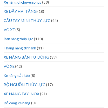
Xe nâng di chuyen phuy
(59)
XE ĐẨY HAI TẦNG
(18)
CẨU TAY MINI THỦY LỰC
(44)
VÕ XE
(5)
Bàn nâng thủy lực
(110)
Thang nâng tự hành
(11)
XE NÂNG BÁN TỰ ĐỘNG
(39)
VỎ XE
(42)
Xe nâng cắt kéo
(8)
BỘ NGUỒN THỦY LỰC
(17)
XE NÂNG TAY INOX
(21)
Bộ càng xe nâng
(3)