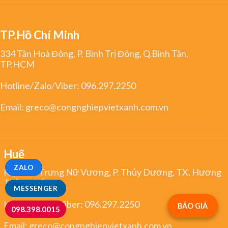
TP.Hồ Chí Minh
334 Tân Hoà Đông, P. Bình Trị Đông, Q.Bình Tân,
TP.HCM
Hotline/Zalo/Viber:
096.297.2250
Email:
greco@congnghiepvietxanh.com.vn
Huế
ZALO
Kiệt 344 Trưng Nữ Vương, P. Thủy Dương, TX. Hương
Thủy, Huế
MESSENGER
Hotline/Zalo/Viber:
096.297.2250
BÁO GIÁ
098.398.0015
Email:
greco@congnghiepvietxanh.com.vn