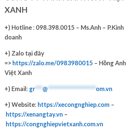
XANH
+)
Hotline : 098.398.0015 – Ms.Anh – P.Kinh
doanh
+)
Zalo tại đây
=>
https://zalo.me/0983980015
– Hồng Anh
Việt Xanh
+) Email:
gr
***
@
********************
om.vn
+) Website:
https://xecongnghiep.com
–
https://xenangtay.vn
–
https://congnghiepvietxanh.com.vn