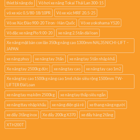
thiet bi nâng do
Vỏ hơi xe nâng Tokai Thái Lan 300-15
vỏ xe xúc 0.5/80-18/10PR
Vỏ xe xúc MRF 20.5-25
Vỏ xe Xúc Đào 900-20 Tiron - Hàn Quốc
Vỏ xe yokohama Y520
Vỏ đặc xe nâng Pio 9.00-20
xe nâng 2.5 tấn đài loan
Xe nâng mặt bàn con lăn 350kg nâng cao 1300mm NAL35 NICHI-LIFT –
JAPAN
xe nâng phuy
xe nâng tay 3 tấn
xe nâng tay 5 tấn nhập khẩ
Xe nâng tay 2500kg đức
xe nâng tay cao
xe nâng tay cao 1m2
Xe nâng tay cao 1500kg nâng cao 1m6 chân siêu rộng 1500mm TW-
LIFTER Đài Loan
xe nâng tay mạ kẽm 2500kg
xe nâng tay thấp siêu ngắn
xe nâng ttay nhập khẩu
xe nâng điện giá rẻ
xe thang nâng người
xe đẩy 3 tầng inox
Xe đẩy 200kg X370
xe đẩy hàng 2 tầng
XTH200T