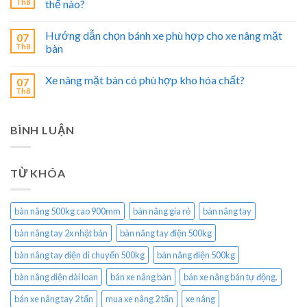
Th8
thế nào?
Hướng dẫn chọn bánh xe phù hợp cho xe nâng mặt
07
Th8
bàn
Xe nâng mặt bàn có phù hợp kho hóa chất?
07
Th8
BÌNH LUẬN
TỪ KHÓA
bàn nâng 500kg cao 900mm
bàn nâng gía rẻ
bàn nâng tay
bàn nâng tay 2x nhật bản
bàn nâng tay điện 500kg
bàn nâng tay điện di chuyển 500kg
bàn nâng điện 500kg
bàn nâng điện đài loan
bán xe nâng bàn
bán xe nâng bán tự động.
bán xe nâng tay 2 tấn
mua xe nâng 2 tấn
xe nâng