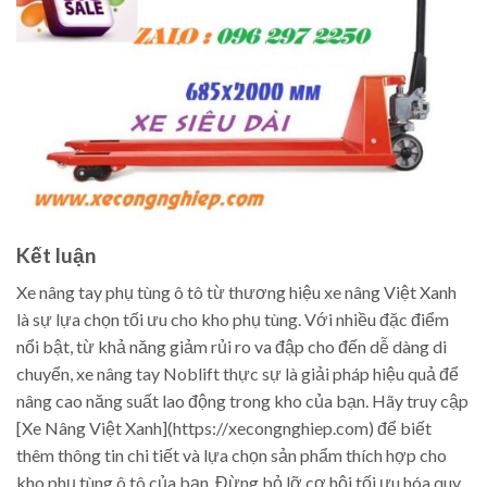
Kết luận
Xe nâng tay phụ tùng ô tô từ thương hiệu xe nâng Việt Xanh
là sự lựa chọn tối ưu cho kho phụ tùng. Với nhiều đặc điểm
nổi bật, từ khả năng giảm rủi ro va đập cho đến dễ dàng di
chuyển, xe nâng tay Noblift thực sự là giải pháp hiệu quả để
nâng cao năng suất lao động trong kho của bạn. Hãy truy cập
[Xe Nâng Việt Xanh](https://xecongnghiep.com) để biết
thêm thông tin chi tiết và lựa chọn sản phẩm thích hợp cho
kho phụ tùng ô tô của bạn. Đừng bỏ lỡ cơ hội tối ưu hóa quy