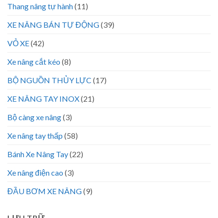
Thang nâng tự hành
(11)
XE NÂNG BÁN TỰ ĐỘNG
(39)
VỎ XE
(42)
Xe nâng cắt kéo
(8)
BỘ NGUỒN THỦY LỰC
(17)
XE NÂNG TAY INOX
(21)
Bộ càng xe nâng
(3)
Xe nâng tay thấp
(58)
Bánh Xe Nâng Tay
(22)
Xe nâng điện cao
(3)
ĐẦU BƠM XE NÂNG
(9)
LƯU TRỮ