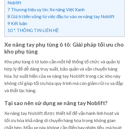
Noblift
7
Thương hiệu uy tín: Xe nâng Việt Xanh
8
Giá trị bền vững từ việc đầu tư vào xe nâng tay Noblift
9
Kết luận
10
*. THÔNG TIN LIÊN HỆ
Xe nâng tay phụ tùng ô tô: Giải pháp tối ưu cho
kho phụ tùng
Kho phụ tùng ô tô luôn cần một hệ thống tổ chức và quản lý
hợp lý để dễ dàng truy xuất, bảo quản và vận chuyển hàng
hóa. Sự xuất hiện của xe nâng tay Noblift trong các kho này
không chỉ giúp tối ưu hóa quy trình mà còn giảm rủi ro va đập
và thất lạc hàng.
Tại sao nên sử dụng xe nâng tay Noblift?
Xe nâng tay Noblift được thiết kế để vận hành linh hoạt và
tối ưu hóa khả năng di chuyển hàng hóa trong không gian
chật hẹp. Mẫu xe này không cần điện hay nhiên liệu, mà hoạt