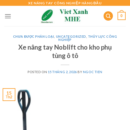
Skip
XE NÂNG TAY CÔNG NGHIỆP HÀNG ĐẦU
to
0
content
CHƯA ĐƯỢC PHÂN LOẠI
,
UNCATEGORIZED
,
THỦY LỰC CÔNG
NGHIỆP
Xe nâng tay Noblift cho kho phụ
tùng ô tô
POSTED ON
15 THÁNG 2, 2026
BY
NGOC TIEN
15
Th2