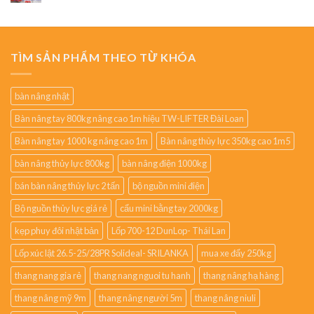
TÌM SẢN PHẨM THEO TỪ KHÓA
bàn nâng nhật
Bàn nâng tay 800kg nâng cao 1m hiệu TW-LIFTER Đài Loan
Bàn nâng tay 1000 kg nâng cao 1m
Bàn nâng thủy lực 350kg cao 1m5
bàn nâng thủy lực 800kg
bàn nâng điện 1000kg
bán bàn nâng thủy lực 2 tấn
bộ nguồn mini điện
Bộ nguồn thủy lực giá rẻ
cẩu mini bằng tay 2000kg
kẹp phuy đôi nhật bản
Lốp 700-12 DunLop- Thái Lan
Lốp xúc lật 26.5-25/28PR Solideal- SRILANKA
mua xe đẩy 250kg
thang nang gia rẻ
thang nang nguoi tu hanh
thang nâng hạ hàng
thang nâng mỹ 9m
thang nâng người 5m
thang nâng niuli