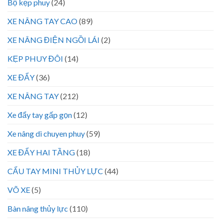
Bộ kẹp phuy
(24)
XE NÂNG TAY CAO
(89)
XE NÂNG ĐIỆN NGỒI LÁI
(2)
KẸP PHUY ĐÔI
(14)
XE ĐẨY
(36)
XE NÂNG TAY
(212)
Xe đẩy tay gấp gọn
(12)
Xe nâng di chuyen phuy
(59)
XE ĐẨY HAI TẦNG
(18)
CẨU TAY MINI THỦY LỰC
(44)
VÕ XE
(5)
Bàn nâng thủy lực
(110)