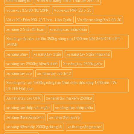
thiet bi nâng do
Vỏ hơi xe nâng Tokai Thái Lan 300-15
vỏ xe xúc 0.5/80-18/10PR
Vỏ xe xúc MRF 20.5-25
Vỏ xe Xúc Đào 900-20 Tiron - Hàn Quốc
Vỏ đặc xe nâng Pio 9.00-20
xe nâng 2.5 tấn đài loan
xe nâng cao nhập khẩu
Xe nâng mặt bàn con lăn 350kg nâng cao 1300mm NAL35 NICHI-LIFT –
JAPAN
xe nâng phuy
xe nâng tay 3 tấn
xe nâng tay 5 tấn nhập khẩ
xe nâng tay 2500kg hiệu Noblift
Xe nâng tay 2500kg đức
xe nâng tay cao
xe nâng tay cao 1m2
Xe nâng tay cao 1500kg nâng cao 1m6 chân siêu rộng 1500mm TW-
LIFTER Đài Loan
Xe nâng tay cao OPK
xe nâng tay mạ kẽm 2500kg
xe nâng tay thấp siêu ngắn
xe nâng ttay nhập khẩu
xe nâng điện bằng bình
xe nâng điện giá rẻ
xe nâng điện thấp 2000kg đứng lái
xe thang nâng người