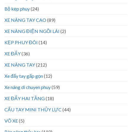
Bộ kẹp phuy
(24)
XE NÂNG TAY CAO
(89)
XE NÂNG ĐIỆN NGỒI LÁI
(2)
KẸP PHUY ĐÔI
(14)
XE ĐẨY
(36)
XE NÂNG TAY
(212)
Xe đẩy tay gấp gọn
(12)
Xe nâng di chuyen phuy
(59)
XE ĐẨY HAI TẦNG
(18)
CẨU TAY MINI THỦY LỰC
(44)
VÕ XE
(5)
Bàn nâng thủy lực
(110)