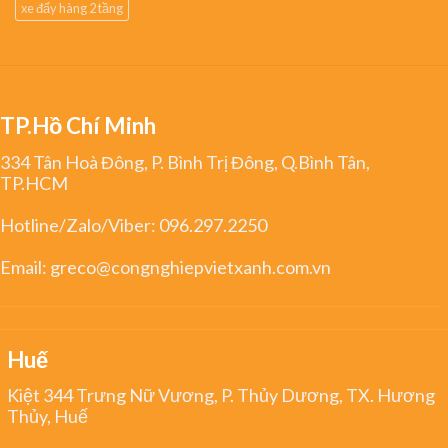
xe đẩy hàng 2 tầng
TP.Hồ Chí Minh
334 Tân Hoà Đông, P. Bình Trị Đông, Q.Bình Tân,
TP.HCM
Hotline/Zalo/Viber:
096.297.2250
Email:
greco@congnghiepvietxanh.com.vn
Huế
Kiệt 344 Trưng Nữ Vương, P. Thủy Dương, TX. Hương
Thủy, Huế