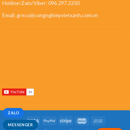
Hotline/Zalo/Viber:
096.297.2250
Email:
greco@congnghiepvietxanh.com.vn
ZALO
MESSENGER