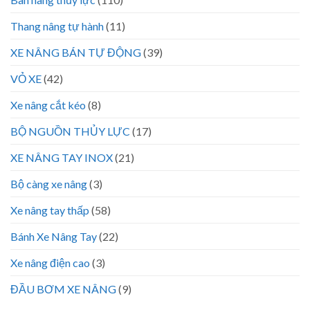
Thang nâng tự hành
(11)
XE NÂNG BÁN TỰ ĐỘNG
(39)
VỎ XE
(42)
Xe nâng cắt kéo
(8)
BỘ NGUỒN THỦY LỰC
(17)
XE NÂNG TAY INOX
(21)
Bộ càng xe nâng
(3)
Xe nâng tay thấp
(58)
Bánh Xe Nâng Tay
(22)
Xe nâng điện cao
(3)
ĐẦU BƠM XE NÂNG
(9)