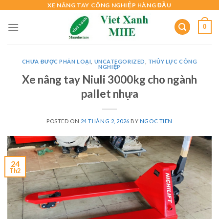
Skip
XE NÂNG TAY CÔNG NGHIỆP HÀNG ĐẦU
to
0
content
CHƯA ĐƯỢC PHÂN LOẠI
,
UNCATEGORIZED
,
THỦY LỰC CÔNG
NGHIỆP
Xe nâng tay Niuli 3000kg cho ngành
pallet nhựa
POSTED ON
24 THÁNG 2, 2026
BY
NGOC TIEN
24
Th2