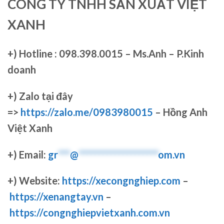
CÔNG TY TNHH SẢN XUẤT VIỆT
XANH
+)
Hotline : 098.398.0015 – Ms.Anh – P.Kinh
doanh
+)
Zalo tại đây
=>
https://zalo.me/0983980015
– Hồng Anh
Việt Xanh
+) Email:
gr
***
@
********************
om.vn
+) Website:
https://xecongnghiep.com
–
https://xenangtay.vn
–
https://congnghiepvietxanh.com.vn