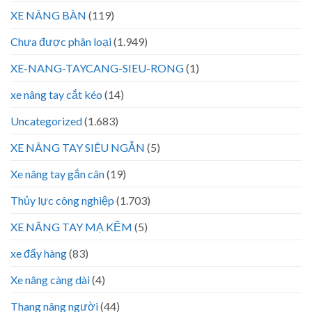
XE NÂNG BÀN
(119)
Chưa được phân loại
(1.949)
XE-NANG-TAYCANG-SIEU-RONG
(1)
xe nâng tay cắt kéo
(14)
Uncategorized
(1.683)
XE NÂNG TAY SIÊU NGẮN
(5)
Xe nâng tay gắn cân
(19)
Thủy lực công nghiệp
(1.703)
XE NÂNG TAY MẠ KẼM
(5)
xe đẩy hàng
(83)
Xe nâng càng dài
(4)
Thang nâng người
(44)