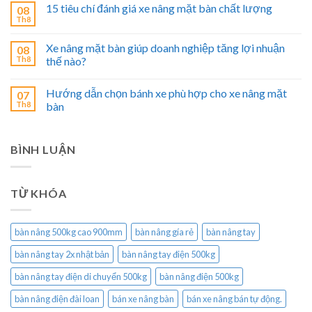
15 tiêu chí đánh giá xe nâng mặt bàn chất lượng
08
Th8
Xe nâng mặt bàn giúp doanh nghiệp tăng lợi nhuận
08
Th8
thế nào?
Hướng dẫn chọn bánh xe phù hợp cho xe nâng mặt
07
Th8
bàn
BÌNH LUẬN
TỪ KHÓA
bàn nâng 500kg cao 900mm
bàn nâng gía rẻ
bàn nâng tay
bàn nâng tay 2x nhật bản
bàn nâng tay điện 500kg
bàn nâng tay điện di chuyển 500kg
bàn nâng điện 500kg
bàn nâng điện đài loan
bán xe nâng bàn
bán xe nâng bán tự động.