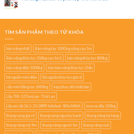
TÌM SẢN PHẨM THEO TỪ KHÓA
bàn nâng nhật
Bàn nâng tay 1000 kg nâng cao 1m
Bàn nâng thủy lực 350kg cao 1m5
bàn nâng thủy lực 800kg
bàn nâng điện 1000kg
bán bàn nâng thủy lực 2 tấn
bộ nguồn mini điện
Bộ nguồn thủy lực giá rẻ
cẩu mini bằng tay 2000kg
kẹp phuy đôi nhật bản
Lốp 700-12 DunLop- Thái Lan
Lốp xúc lật 26.5-25/28PR Solideal- SRILANKA
mua xe đẩy 250kg
thang nang gia rẻ
thang nang nguoi tu hanh
thang nâng hạ hàng
thang nâng mỹ 9m
thang nâng người 5m
thang nâng niuli