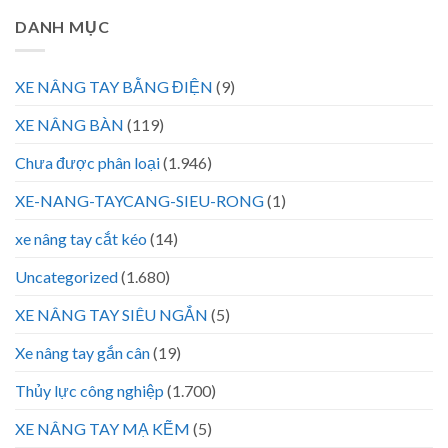
DANH MỤC
XE NÂNG TAY BẰNG ĐIỆN
(9)
XE NÂNG BÀN
(119)
Chưa được phân loại
(1.946)
XE-NANG-TAYCANG-SIEU-RONG
(1)
xe nâng tay cắt kéo
(14)
Uncategorized
(1.680)
XE NÂNG TAY SIÊU NGẮN
(5)
Xe nâng tay gắn cân
(19)
Thủy lực công nghiệp
(1.700)
XE NÂNG TAY MẠ KẼM
(5)