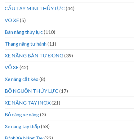
CẨU TAY MINI THỦY LỰC
(44)
VÕ XE
(5)
Bàn nâng thủy lực
(110)
Thang nâng tự hành
(11)
XE NÂNG BÁN TỰ ĐỘNG
(39)
VỎ XE
(42)
Xe nâng cắt kéo
(8)
BỘ NGUỒN THỦY LỰC
(17)
XE NÂNG TAY INOX
(21)
Bộ càng xe nâng
(3)
Xe nâng tay thấp
(58)
Bánh Xe Nâng Tay
(22)