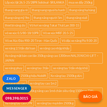
Lốp xúc lật 26.5-25/28PR Solideal- SRILANKA
mua xe đẩy 250kg
thang nang gia rẻ
thang nang nguoi tu hanh
thang nâng hạ hàng
thang nâng mỹ 9m
thang nâng người 5m
thang nâng niuli
thiet bi nâng do
Vỏ hơi xe nâng Tokai Thái Lan 300-15
vỏ xe xúc 0.5/80-18/10PR
Vỏ xe xúc MRF 20.5-25
Vỏ xe Xúc Đào 900-20 Tiron - Hàn Quốc
Vỏ đặc xe nâng Pio 9.00-20
xe nâng 2.5 tấn đài loan
xe nâng cao nhập khẩu
Xe nâng mặt bàn con lăn 350kg nâng cao 1300mm NAL35 NICHI-LIFT –
JAPAN
xe nâng phuy
xe nâng tay 3 tấn
xe nâng tay 5 tấn nhập khẩ
xe nâng tay 2500kg hiệu Noblift
Xe nâng tay 2500kg đức
ZALO
xe nâng tay cao
xe nâng tay cao 1m2
MESSENGER
Xe nâng tay cao 1500kg nâng cao 1m6 chân siêu rộng 1500mm TW-
LIFTER Đài Loan
BÁO GIÁ
098.398.0015
Xe nâng tay cao OPK
xe nâng tay mạ kẽm 2500kg