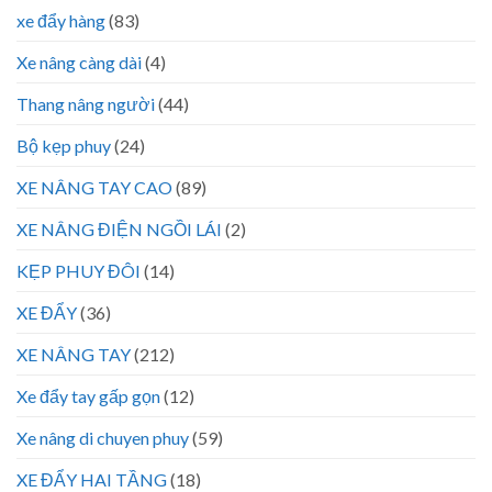
xe đẩy hàng
(83)
Xe nâng càng dài
(4)
Thang nâng người
(44)
Bộ kẹp phuy
(24)
XE NÂNG TAY CAO
(89)
XE NÂNG ĐIỆN NGỒI LÁI
(2)
KẸP PHUY ĐÔI
(14)
XE ĐẨY
(36)
XE NÂNG TAY
(212)
Xe đẩy tay gấp gọn
(12)
Xe nâng di chuyen phuy
(59)
XE ĐẨY HAI TẦNG
(18)