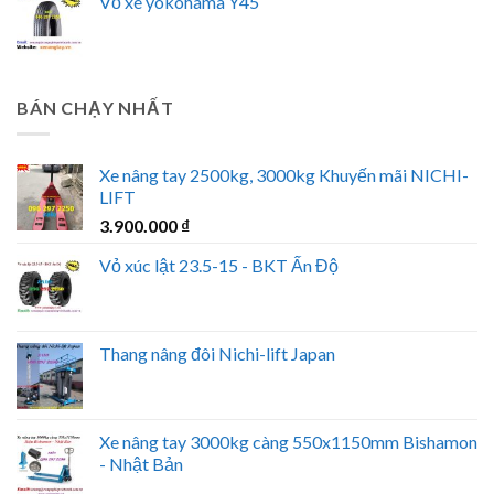
Vỏ xe yokohama Y45
BÁN CHẠY NHẤT
Xe nâng tay 2500kg, 3000kg Khuyến mãi NICHI-
LIFT
3.900.000
₫
Vỏ xúc lật 23.5-15 - BKT Ấn Độ
Thang nâng đôi Nichi-lift Japan
Xe nâng tay 3000kg càng 550x1150mm Bishamon
- Nhật Bản