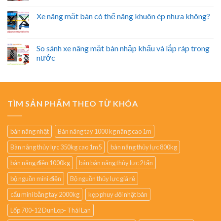
Xe nâng mặt bàn có thể nâng khuôn ép nhựa không?
So sánh xe nâng mặt bàn nhập khẩu và lắp ráp trong
nước
TÌM SẢN PHẨM THEO TỪ KHÓA
bàn nâng nhật
Bàn nâng tay 1000 kg nâng cao 1m
Bàn nâng thủy lực 350kg cao 1m5
bàn nâng thủy lực 800kg
bàn nâng điện 1000kg
bán bàn nâng thủy lực 2 tấn
bộ nguồn mini điện
Bộ nguồn thủy lực giá rẻ
cẩu mini bằng tay 2000kg
kẹp phuy đôi nhật bản
Lốp 700-12 DunLop- Thái Lan