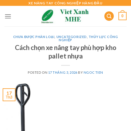
Skip
XE NÂNG TAY CÔNG NGHIỆP HÀNG ĐẦU
to
0
content
CHƯA ĐƯỢC PHÂN LOẠI
,
UNCATEGORIZED
,
THỦY LỰC CÔNG
NGHIỆP
Cách chọn xe nâng tay phù hợp kho
pallet nhựa
POSTED ON
17 THÁNG 3, 2026
BY
NGOC TIEN
17
Th3