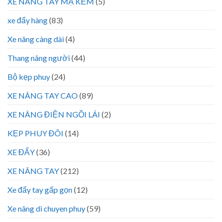
XE NÂNG TAY MẠ KẼM
(5)
xe đẩy hàng
(83)
Xe nâng càng dài
(4)
Thang nâng người
(44)
Bộ kẹp phuy
(24)
XE NÂNG TAY CAO
(89)
XE NÂNG ĐIỆN NGỒI LÁI
(2)
KẸP PHUY ĐÔI
(14)
XE ĐẨY
(36)
XE NÂNG TAY
(212)
Xe đẩy tay gấp gọn
(12)
Xe nâng di chuyen phuy
(59)