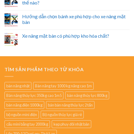
thế nào?
Hướng dẫn chọn bánh xe phù hợp cho xe nâng mặt
bàn
Xe nâng mặt bàn có phù hợp kho hóa chất?
TÌM SẢN PHẨM THEO TỪ KHÓA
bàn nâng nhật
Bàn nâng tay 1000 kg nâng cao 1m
Bàn nâng thủy lực 350kg cao 1m5
bàn nâng thủy lực 800kg
bàn nâng điện 1000kg
bán bàn nâng thủy lực 2 tấn
bộ nguồn mini điện
Bộ nguồn thủy lực giá rẻ
cẩu mini bằng tay 2000kg
kẹp phuy đôi nhật bản
Lốp 700-12 DunLop- Thái Lan