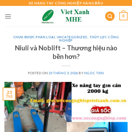
Skip
XE NÂNG TAY CÔNG NGHIỆP HÀNG ĐẦU
to
0
content
CHƯA ĐƯỢC PHÂN LOẠI
,
UNCATEGORIZED
,
THỦY LỰC CÔNG
NGHIỆP
Niuli và Noblift – Thương hiệu nào
bền hơn?
POSTED ON
23 THÁNG 3, 2026
BY
NGOC TIEN
23
Th3