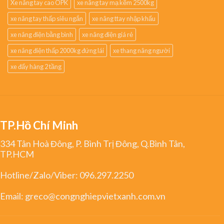
Xe nâng tay cao OPK
xe nâng tay mạ kẽm 2500kg
xe nâng tay thấp siêu ngắn
xe nâng ttay nhập khẩu
xe nâng điện bằng bình
xe nâng điện giá rẻ
xe nâng điện thấp 2000kg đứng lái
xe thang nâng người
xe đẩy hàng 2 tầng
TP.Hồ Chí Minh
334 Tân Hoà Đông, P. Bình Trị Đông, Q.Bình Tân,
TP.HCM
Hotline/Zalo/Viber:
096.297.2250
Email:
greco@congnghiepvietxanh.com.vn