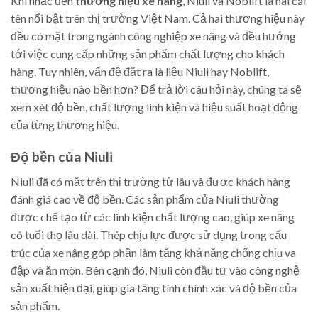
Khi nhắc đến
thương hiệu xe nâng
, Niuli và Noblift là hai cái
tên nổi bật trên thị trường Việt Nam. Cả hai thương hiệu này
đều có mặt trong ngành công nghiệp xe nâng và đều hướng
tới việc cung cấp những sản phẩm chất lượng cho khách
hàng. Tuy nhiên, vấn đề đặt ra là liệu Niuli hay Noblift,
thương hiệu nào bền hơn? Để trả lời câu hỏi này, chúng ta sẽ
xem xét độ bền, chất lượng linh kiện và hiệu suất hoạt động
của từng thương hiệu.
Độ bền của Niuli
Niuli đã có mặt trên thị trường từ lâu và được khách hàng
đánh giá cao về độ bền. Các sản phẩm của Niuli thường
được chế tạo từ các linh kiện chất lượng cao, giúp xe nâng
có tuổi thọ lâu dài. Thép chịu lực được sử dụng trong cấu
trúc của xe nâng góp phần làm tăng khả năng chống chịu va
đập và ăn mòn. Bên cạnh đó, Niuli còn đầu tư vào công nghệ
sản xuất hiện đại, giúp gia tăng tính chính xác và độ bền của
sản phẩm.