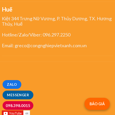
Huế
Kiệt 344 Trưng Nữ Vương, P. Thủy Dương, TX. Hương
Thủy, Huế
Hotline/Zalo/Viber:
096.297.2250
Email:
greco@congnghiepvietxanh.com.vn
ZALO
MESSENGER
BÁO GIÁ
098.398.0015