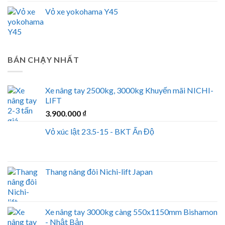
Vỏ xe yokohama Y45
BÁN CHẠY NHẤT
Xe nâng tay 2500kg, 3000kg Khuyến mãi NICHI-
LIFT
3.900.000
₫
Vỏ xúc lật 23.5-15 - BKT Ấn Độ
Thang nâng đôi Nichi-lift Japan
Xe nâng tay 3000kg càng 550x1150mm Bishamon
- Nhật Bản