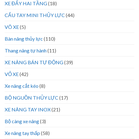
XE ĐẨY HAI TẦNG
(18)
CẨU TAY MINI THỦY LỰC
(44)
VÕ XE
(5)
Bàn nâng thủy lực
(110)
Thang nâng tự hành
(11)
XE NÂNG BÁN TỰ ĐỘNG
(39)
VỎ XE
(42)
Xe nâng cắt kéo
(8)
BỘ NGUỒN THỦY LỰC
(17)
XE NÂNG TAY INOX
(21)
Bộ càng xe nâng
(3)
Xe nâng tay thấp
(58)