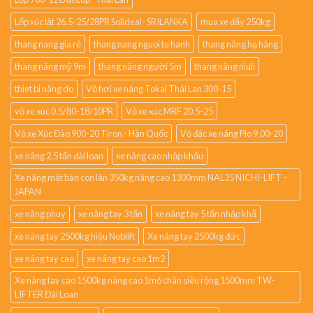
Lốp xúc lật 26.5-25/28PR Solideal- SRILANKA
mua xe đẩy 250kg
thang nang gia rẻ
thang nang nguoi tu hanh
thang nâng hạ hàng
thang nâng mỹ 9m
thang nâng người 5m
thang nâng niuli
thiet bi nâng do
Vỏ hơi xe nâng Tokai Thái Lan 300-15
vỏ xe xúc 0.5/80-18/10PR
Vỏ xe xúc MRF 20.5-25
Vỏ xe Xúc Đào 900-20 Tiron - Hàn Quốc
Vỏ đặc xe nâng Pio 9.00-20
xe nâng 2.5 tấn đài loan
xe nâng cao nhập khẩu
Xe nâng mặt bàn con lăn 350kg nâng cao 1300mm NAL35 NICHI-LIFT –
JAPAN
xe nâng phuy
xe nâng tay 3 tấn
xe nâng tay 5 tấn nhập khẩ
xe nâng tay 2500kg hiệu Noblift
Xe nâng tay 2500kg đức
xe nâng tay cao
xe nâng tay cao 1m2
Xe nâng tay cao 1500kg nâng cao 1m6 chân siêu rộng 1500mm TW-
LIFTER Đài Loan