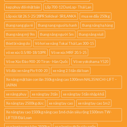
kẹp phuy đôi nhật bản
Lốp 700-12 DunLop- Thái Lan
Lốp xúc lật 26.5-25/28PR Solideal- SRILANKA
mua xe đẩy 250kg
thang nang gia rẻ
thang nang nguoi tu hanh
thang nâng hạ hàng
thang nâng mỹ 9m
thang nâng người 5m
thang nâng niuli
thiet bi nâng do
Vỏ hơi xe nâng Tokai Thái Lan 300-15
vỏ xe xúc 0.5/80-18/10PR
Vỏ xe xúc MRF 20.5-25
Vỏ xe Xúc Đào 900-20 Tiron - Hàn Quốc
Vỏ xe yokohama Y520
Vỏ đặc xe nâng Pio 9.00-20
xe nâng 2.5 tấn đài loan
Xe nâng mặt bàn con lăn 350kg nâng cao 1300mm NAL35 NICHI-LIFT –
JAPAN
xe nâng phuy
xe nâng tay 3 tấn
xe nâng tay 5 tấn nhập khẩ
Xe nâng tay 2500kg đức
xe nâng tay cao
xe nâng tay cao 1m2
Xe nâng tay cao 1500kg nâng cao 1m6 chân siêu rộng 1500mm TW-
LIFTER Đài Loan
xe nâng tay mạ kẽm 2500kg
xe nâng tay thấp siêu ngắn