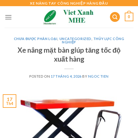
Skip
XE NÂNG TAY CÔNG NGHIỆP HÀNG ĐẦU
to
0
content
CHƯA ĐƯỢC PHÂN LOẠI
,
UNCATEGORIZED
,
THỦY LỰC CÔNG
NGHIỆP
Xe nâng mặt bàn giúp tăng tốc độ
xuất hàng
POSTED ON
17 THÁNG 4, 2026
BY
NGOC TIEN
17
Th4