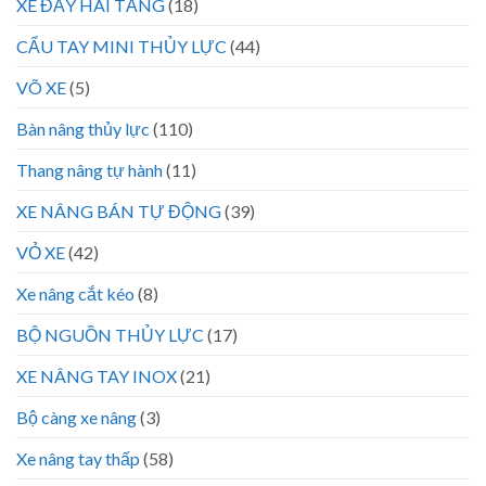
XE ĐẨY HAI TẦNG
(18)
CẨU TAY MINI THỦY LỰC
(44)
VÕ XE
(5)
Bàn nâng thủy lực
(110)
Thang nâng tự hành
(11)
XE NÂNG BÁN TỰ ĐỘNG
(39)
VỎ XE
(42)
Xe nâng cắt kéo
(8)
BỘ NGUỒN THỦY LỰC
(17)
XE NÂNG TAY INOX
(21)
Bộ càng xe nâng
(3)
Xe nâng tay thấp
(58)