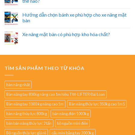
thế nào?
Hướng dẫn chọn bánh xe phù hợp cho xe nâng mặt
bàn
Xe nâng mặt bàn có phù hợp kho hóa chất?
TÌM SẢN PHẨM THEO TỪ KHÓA
bàn nâng nhật
Bàn nâng tay 800kg nâng cao 1m hiệu TW-LIFTER Đài Loan
Bàn nâng tay 1000 kg nâng cao 1m
Bàn nâng thủy lực 350kg cao 1m5
bàn nâng thủy lực 800kg
bàn nâng điện 1000kg
bán bàn nâng thủy lực 2 tấn
bộ nguồn mini điện
Bộ nguồn thủy lực giá rẻ
cẩu mini bằng tay 2000kg