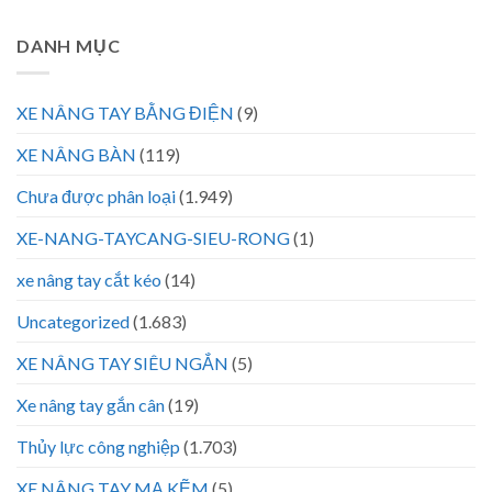
DANH MỤC
XE NÂNG TAY BẰNG ĐIỆN
(9)
XE NÂNG BÀN
(119)
Chưa được phân loại
(1.949)
XE-NANG-TAYCANG-SIEU-RONG
(1)
xe nâng tay cắt kéo
(14)
Uncategorized
(1.683)
XE NÂNG TAY SIÊU NGẮN
(5)
Xe nâng tay gắn cân
(19)
Thủy lực công nghiệp
(1.703)
XE NÂNG TAY MẠ KẼM
(5)