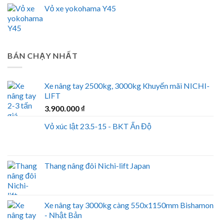
Vỏ xe yokohama Y45
BÁN CHẠY NHẤT
Xe nâng tay 2500kg, 3000kg Khuyến mãi NICHI-
LIFT
3.900.000
₫
Vỏ xúc lật 23.5-15 - BKT Ấn Độ
Thang nâng đôi Nichi-lift Japan
Xe nâng tay 3000kg càng 550x1150mm Bishamon
- Nhật Bản