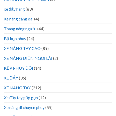
xe đẩy hàng
(83)
Xe nâng càng dài
(4)
Thang nâng người
(44)
Bộ kẹp phuy
(24)
XE NÂNG TAY CAO
(89)
XE NÂNG ĐIỆN NGỒI LÁI
(2)
KẸP PHUY ĐÔI
(14)
XE ĐẨY
(36)
XE NÂNG TAY
(212)
Xe đẩy tay gấp gọn
(12)
Xe nâng di chuyen phuy
(59)