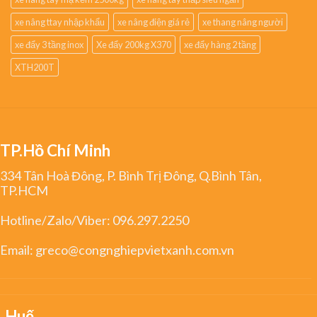
xe nâng ttay nhập khẩu
xe nâng điện giá rẻ
xe thang nâng người
xe đẩy 3 tầng inox
Xe đẩy 200kg X370
xe đẩy hàng 2 tầng
XTH200T
TP.Hồ Chí Minh
334 Tân Hoà Đông, P. Bình Trị Đông, Q.Bình Tân,
TP.HCM
Hotline/Zalo/Viber:
096.297.2250
Email:
greco@congnghiepvietxanh.com.vn
Huế